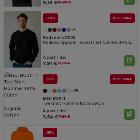
9,19 €
18,27 €
-34%
Best Seller
+5
Radsow UXX03
Radsow Apparel - Sweatshirt Col Rond Paris pour hommes
À partir de:
7,91 €
12,05 €
-53%
Best Seller
+35
B&C BC01T
Tee-Shirt Homme 100% Coton
Organic
À partir de:
Cotton
3,54 €
7,60 €
-55%