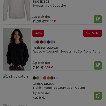
B&C ID203
Sweatshirt À Capuche
À partir de:
11,59 €
22,00 €
-49%
Best Seller
+5
Radsow UXX03F
Radsow Apparel - Sweatshirt Col Rond Paris pour femmes
À partir de:
7,91 €
15,52 €
+39
Gildan GI5000
T-shirt Manches Courtes en Coton
À partir de:
4,09 €