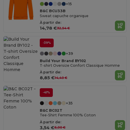
+15
B&C BCU33B
Sweat capuche organique
À partir de:
14,78 €
32,54 €
-39%
+39
Build Your Brand BY102
T-shirt Oversize Confort Classique Homme
À partir de:
8,85 €
14,40 €
-41%
+35
B&C BC02T
Tee-Shirt Femme 100% Coton
À partir de:
3,54 €
6,00 €