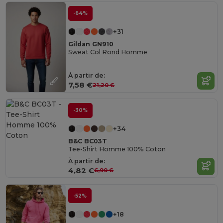
-64%
+31
Gildan GN910
Sweat Col Rond Homme
À partir de:
7,58 €
21,20 €
-30%
+34
B&C BC03T
Tee-Shirt Homme 100% Coton
À partir de:
4,82 €
6,90 €
-52%
+18