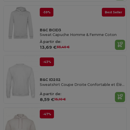
-59%
Best Seller
B&C BCID3
Sweat Capuche Homme & Femme Coton
À partir de:
13,69 €
33,40 €
-43%
B&C ID202
Sweatshirt Coupe Droite Confortable et Élégant
À partir de:
8,59 €
15,10 €
-47%