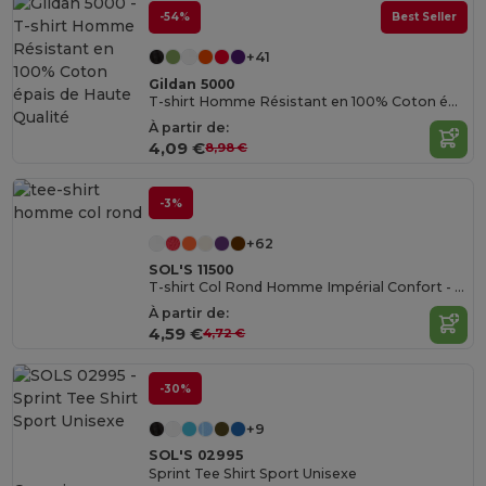
-54%
Best Seller
+41
Gildan 5000
T-shirt Homme Résistant en 100% Coton épais de Haute Qualité
À partir de:
4,09 €
8,98 €
-3%
+62
SOL'S 11500
T-shirt Col Rond Homme Impérial Confort - qualité supérieure - coton semi-peigné
À partir de:
4,59 €
4,72 €
-30%
+9
SOL'S 02995
Sprint Tee Shirt Sport Unisexe