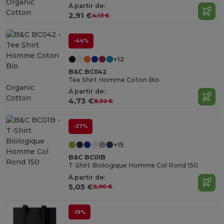
Organic
À partir de:
Cotton
2,91 €
4,13 €
-44%
+12
B&C BC042
Tee Shirt Homme Coton Bio
Organic
À partir de:
Cotton
4,73 €
8,50 €
-27%
+15
B&C BC01B
T-Shirt Biologique Homme Col Rond 150
À partir de:
5,05 €
6,90 €
-19%