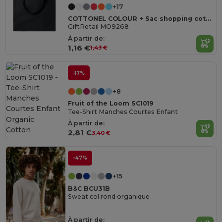
+17
COTTONEL COLOUR + Sac shopping coton 140gr/m²
GiftRetail MO9268
À partir de:
1,16 €
1,43 €
-17%
+8
Fruit of the Loom SC1019
Tee-Shirt Manches Courtes Enfant
Organic
À partir de:
Cotton
2,81 €
3,40 €
-47%
+15
B&C BCU31B
Sweat col rond organique
À partir de: