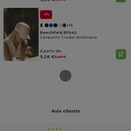
-3%
+19
Beechfield BF640
Casquette Trucker Américaine
À partir de:
5,26 €
5,40 €
Avis clients
★ ★ ★ ★ ☆