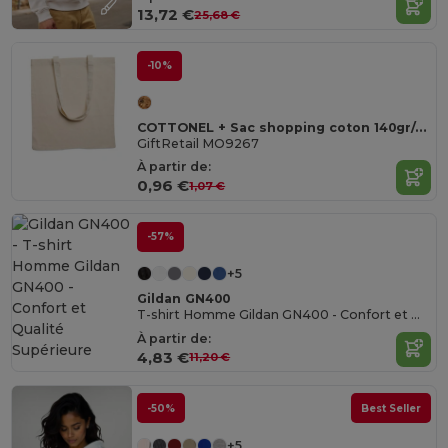
13,72 €
25,68 €
-10%
COTTONEL + Sac shopping coton 140gr/m²
GiftRetail MO9267
À partir de:
0,96 €
1,07 €
-57%
+5
Gildan GN400
T-shirt Homme Gildan GN400 - Confort et Qualité Supérieure
À partir de:
4,83 €
11,20 €
-50%
Best Seller
+5