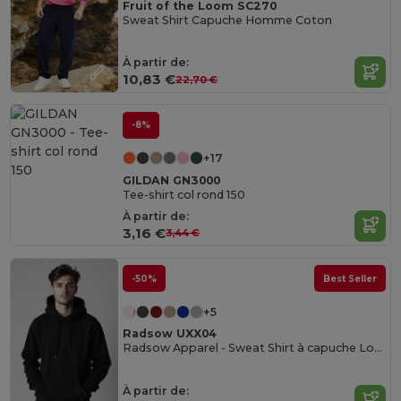
Fruit of the Loom SC270
Sweat Shirt Capuche Homme Coton
À partir de:
10,83 €
22,70 €
-8%
+17
GILDAN GN3000
Tee-shirt col rond 150
À partir de:
3,16 €
3,44 €
-50%
Best Seller
+5
Radsow UXX04
Radsow Apparel - Sweat Shirt à capuche London pour hommes
À partir de: