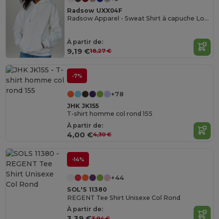
Radsow UXX04F
Radsow Apparel - Sweat Shirt à capuche London pour femmes
À partir de:
9,19 €
18,27 €
-7%
+78
JHK JK155
T-shirt homme col rond 155
À partir de:
4,00 €
4,30 €
-14%
+44
SOL'S 11380
REGENT Tee Shirt Unisexe Col Rond
À partir de:
3,39 €
3,94 €