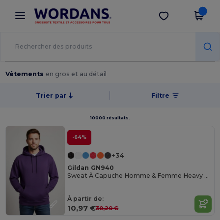
×
Appli Wordans
Obtenir l'appli
Meilleurs prix sur l’app !
Vêtements
en gros et au détail
Trier par
Filtre
10000 résultats.
-64%
+34
Gildan GN940
Sweat À Capuche Homme & Femme Heavy Blend
À partir de:
10,97 €
30,20 €