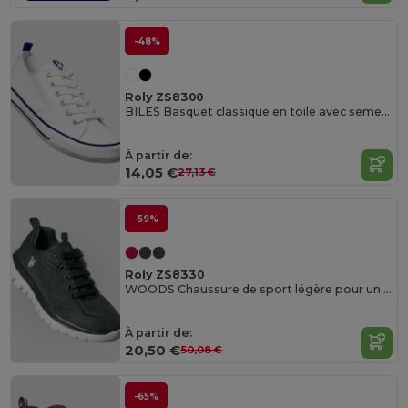
-48%
Roly ZS8300
BILES Basquet classique en toile avec semelle en caoutchouc blanc décorée de lignes colorées
À partir de:
14,05 €
27,13 €
-59%
Roly ZS8330
WOODS Chaussure de sport légère pour un grand confort
À partir de:
20,50 €
50,08 €
-65%