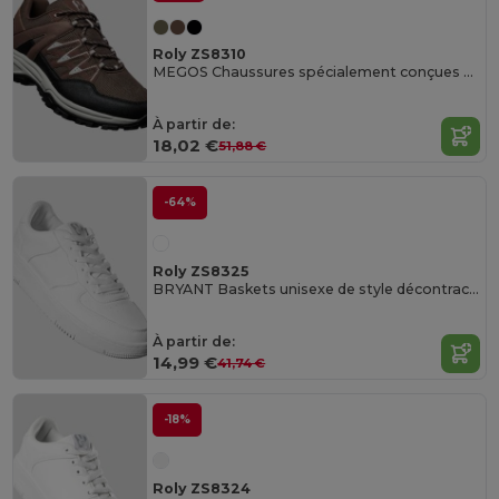
Roly ZS8310
MEGOS Chaussures spécialement conçues pour le trekking
À partir de:
18,02 €
51,88 €
-64%
Roly ZS8325
BRYANT Baskets unisexe de style décontracté
À partir de:
14,99 €
41,74 €
-18%
Roly ZS8324