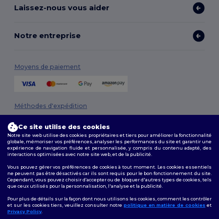
Laissez-nous vous aider
Notre entreprise
Moyens de paiement
Méthodes d'expédition
Ce site utilise des cookies
Notre site web utilise des cookies propriétaires et tiers pour améliorer la fonctionnalité
globale, mémoriser vos préférences, analyser les performances du site et garantir une
expérience de navigation fluide et personnalisée, y compris du contenu adapté, des
interactions optimisées avec notre site web, et de la publicité.
Vous pouvez gérer vos préférences de cookies à tout moment. Les cookies essentiels
ne peuvent pas être désactivés car ils sont requis pour le bon fonctionnement du site.
Suivez-nous
Cependant, vous pouvez choisir d’accepter ou de bloquer d'autres types de cookies, tels
que ceux utilisés pour la personnalisation, l'analyse et la publicité.
Pour plus de détails sur la façon dont nous utilisons les cookies, comment les contrôler
et sur les cookies tiers, veuillez consulter notre
politique en matière de cookies
et
Privacy Policy
.
2026. Tous droits réservés
👋
Bonjour