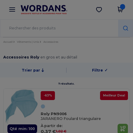
×
Appli Wordans
Obtenir l'appli
Meilleurs prix sur l’app !
Accueil
Vêtements | Unis
Accessoires
Accessoires Roly
en gros et au détail
Trier par
Filtre
✓
7 résultats.
-63%
Meilleur Deal
Roly PN9006
JARANERO Foulard triangulaire
À partir de:
Qté min: 100
0,37 €
1,02 €