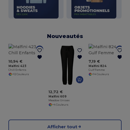
Nouveautés
10,94 €
7,19 €
Malfini 423
Malfini 824
Chill Enfants
Gulf Femme
+12 Couleurs
+14 Couleurs
12,72 €
Malfini 609
Meadow Unisex
+4 Couleurs
Afficher tout