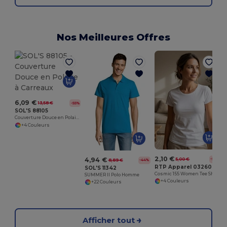
Nos Meilleures Offres
6,09 €
13,58 €
-55%
SOL'S 88105
Couverture Douce en Polaire à Carreaux
+4 Couleurs
2,10 €
4,94 €
5,00 €
-58%
8,89 €
-44%
RTP Apparel 03260
SOL'S 11342
Cosmic 155 Women Tee Shirt Femme Coupe Cousu Manches Courtes
SUMMER II Polo Homme
+4 Couleurs
+22 Couleurs
Afficher tout