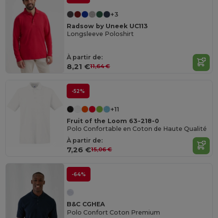
+3
Radsow by Uneek UC113
Longsleeve Poloshirt
À partir de:
8,21 €
11,64 €
-52%
+11
Fruit of the Loom 63-218-0
Polo Confortable en Coton de Haute Qualité
À partir de:
7,26 €
15,06 €
-64%
B&C CGHEA
Polo Confort Coton Premium