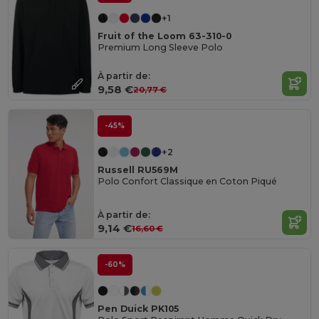
+1
Fruit of the Loom 63-310-0
Premium Long Sleeve Polo
À partir de:
9,58 €
20,77 €
-45%
+2
Russell RU569M
Polo Confort Classique en Coton Piqué
À partir de:
9,14 €
16,60 €
-60%
Pen Duick PK105