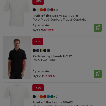
-50%
+8
Fruit of the Loom 63-402-0
Polo Piqué Confort Travail Quotidien
À partir de:
6,71 €
13,45 €
-41%
Radsow by Uneek UC117
Polo Two Tone
À partir de:
8,77 €
14,98 €
-45%
+7
Fruit of the Loom SS402