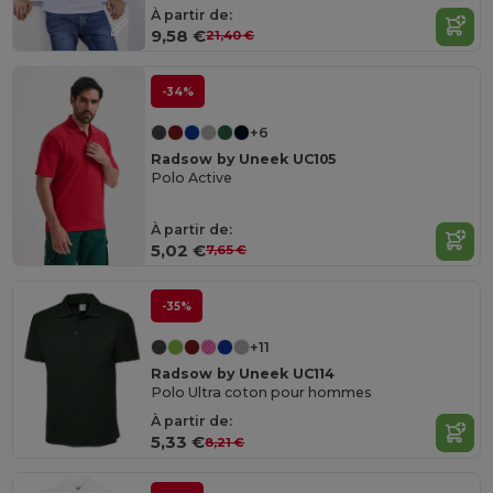
À partir de:
9,58 €
21,40 €
-34%
+6
Radsow by Uneek UC105
Polo Active
À partir de:
5,02 €
7,65 €
-35%
+11
Radsow by Uneek UC114
Polo Ultra coton pour hommes
À partir de:
5,33 €
8,21 €