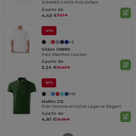
SUMMER II KIDS Polo Enfant
À partir de:
4,45 €
7,21 €
-49%
+2
Gildan GN880
Polo Manches Courtes
À partir de:
5,24 €
10,20 €
-63%
+10
Malfini 212
Polo Homme en Coton Léger et Élégant
À partir de:
4,81 €
12,96 €