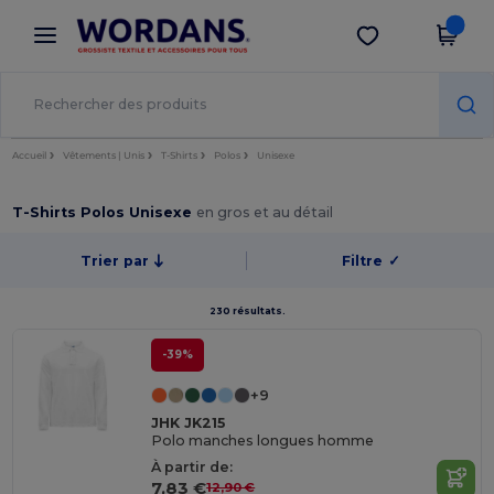
×
Appli Wordans
Obtenir l'appli
Meilleurs prix sur l’app !
Accueil
Vêtements | Unis
T-Shirts
Polos
Unisexe
T-Shirts Polos Unisexe
en gros et au détail
Trier par
Filtre
✓
230 résultats.
-39%
+9
JHK JK215
Polo manches longues homme
À partir de:
7,83 €
12,90 €