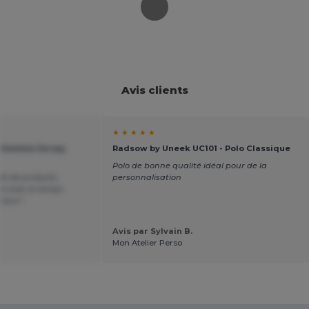
Avis clients
★ ★ ★ ★ ★
o Homme Jersey
Radsow by Uneek UC101 - Polo Classique
Polo de bonne qualité idéal pour de la
ité de produits,
personnalisation
te avec le temps
tent !
Avis par Sylvain B.
Mon Atelier Perso