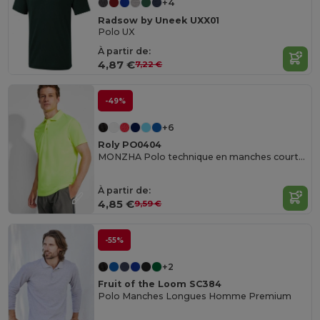
+4
Radsow by Uneek UXX01
Polo UX
À partir de:
4,87 €
7,22 €
-49%
+6
Roly PO0404
MONZHA Polo technique en manches courtes
À partir de:
4,85 €
9,59 €
-55%
+2
Fruit of the Loom SC384
Polo Manches Longues Homme Premium