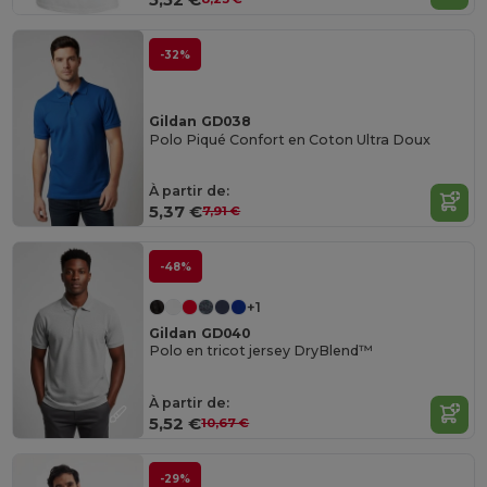
-32%
Gildan GD038
Polo Piqué Confort en Coton Ultra Doux
À partir de:
5,37 €
7,91 €
-48%
+1
Gildan GD040
Polo en tricot jersey DryBlend™
À partir de:
5,52 €
10,67 €
-29%