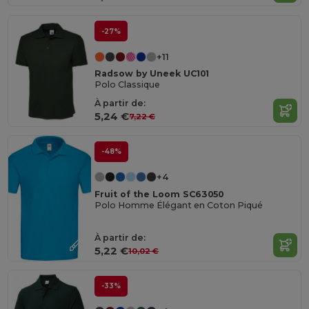
-27%
+11
Radsow by Uneek UC101
Polo Classique
À partir de:
5,24 €
7,22 €
-48%
+4
Fruit of the Loom SC63050
Polo Homme Élégant en Coton Piqué
À partir de:
5,22 €
10,02 €
-33%