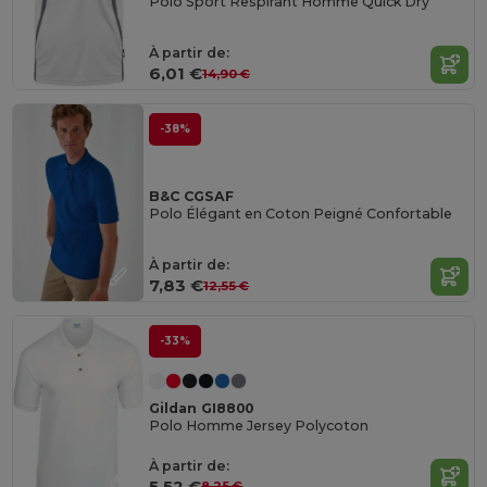
Polo Sport Respirant Homme Quick Dry
À partir de:
6,01 €
14,90 €
-38%
B&C CGSAF
Polo Élégant en Coton Peigné Confortable
À partir de:
7,83 €
12,55 €
-33%
Gildan GI8800
Polo Homme Jersey Polycoton
À partir de:
5,52 €
8,25 €