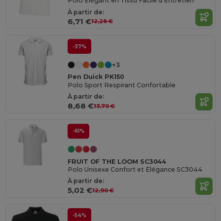
Polo Élégant en Tissu Facile d'Entretien
À partir de:
6,71 €
12,28 €
-37%
+3
Pen Duick PK150
Polo Sport Respirant Confortable
À partir de:
8,68 €
13,70 €
-61%
FRUIT OF THE LOOM SC3044
Polo Unisexe Confort et Élégance SC3044
À partir de:
5,02 €
12,90 €
-54%