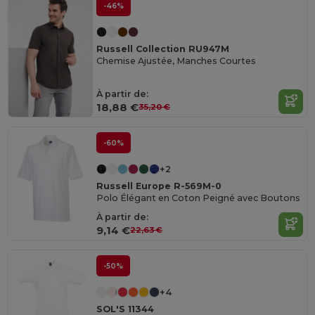
-46%
Russell Collection RU947M
Chemise Ajustée, Manches Courtes
À partir de:
18,88 €
35,20 €
-60%
+2
Russell Europe R-569M-0
Polo Élégant en Coton Peigné avec Boutons
À partir de:
9,14 €
22,63 €
-50%
+4
SOL'S 11344