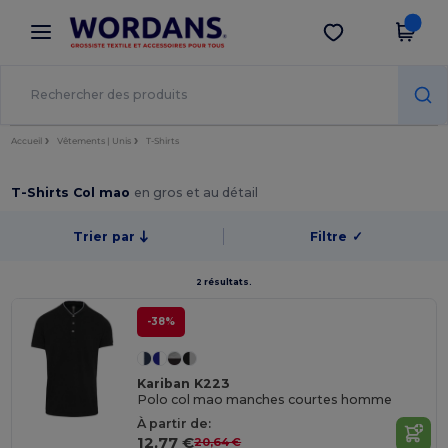
×
Appli Wordans
Obtenir l'appli
Meilleurs prix sur l’app !
Accueil
Vêtements | Unis
T-Shirts
T-Shirts Col mao
en gros et au détail
Trier par
Filtre
✓
2 résultats.
-38%
Kariban K223
Polo col mao manches courtes homme
À partir de:
12,77 €
20,64 €