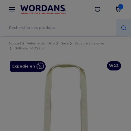
×
Appli Wordans
Obtenir l'appli
Meilleurs prix sur l’app !
Accueil
Vêtements | Unis
Sacs
Sacs de shopping
GiftRetail MO9267
W22
Expédié en