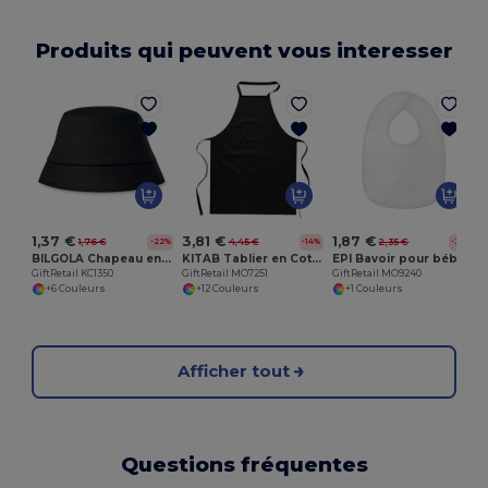
Produits qui peuvent vous interesser
G
1,37 €
3,81 €
1,87 €
1,76 €
4,45 €
2,35 €
-22%
-14%
-20%
BILGOLA Chapeau en coton 160 gr/m²
KITAB Tablier en Coton Polyvalent pour Cuisine et Jardinage
EPI Bavoir pour bébé
GiftRetail KC1350
GiftRetail MO7251
GiftRetail MO9240
+6 Couleurs
+12 Couleurs
+1 Couleurs
Afficher tout
Questions fréquentes