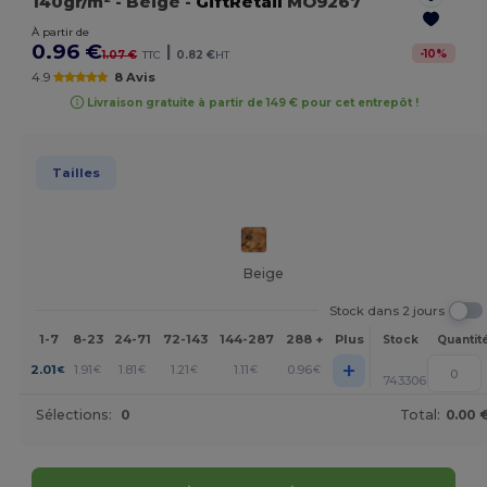
140gr/m²
- Beige
-
GiftRetail
MO9267
À partir de
0.96 €
|
-
10
%
1.07 €
TTC
0.82 €
HT
4.9
8 Avis
Livraison gratuite à partir de 149 € pour cet entrepôt !
Tailles
Beige
Stock dans 2 jours
1-7
8-23
24-71
72-143
144-287
288 +
Plus
Stock
Quantit
+
2.01
1.91
1.81
1.21
1.11
0.96
€
€
€
€
€
€
743306
Sélections:
0
Total:
0.00 