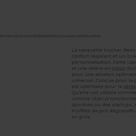
roduit peut ne pas correspondre exactement à la couleur réelle du produit.
La casquette trucker Beec
confort respirant et un loo
personnalisation. Cette ca
et une visière en
coton
dura
pour une aération optimale
universel. Conçue pour la p
est optimisée pour la
sérig
Qu'elle soit utilisée com
comme objet promotionnel
sportives ou des startups, c
Profitez de prix dégressif
en gros.