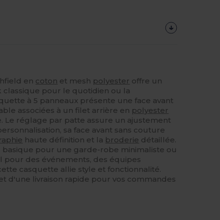
hfield en
coton
et mesh
polyester
offre un
k classique pour le quotidien ou la
squette à 5 panneaux présente une face avant
ble associées à un filet arrière en
polyester
. Le réglage par patte assure un ajustement
ersonnalisation, sa face avant sans couture
raphie
haute définition et la
broderie
détaillée.
me basique pour une garde-robe minimaliste ou
 pour des événements, des équipes
ette casquette allie style et fonctionnalité.
s et d'une livraison rapide pour vos commandes