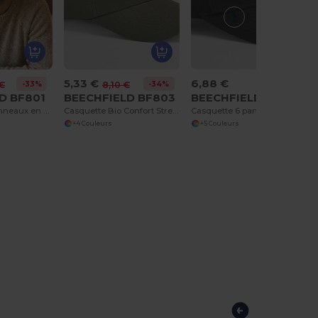
5,33 €
6,88 €
-33%
-34%
 €
8,10 €
D BF801
BEECHFIELD BF803
BEECHFIELD BF820
Casquette 6 panneaux en coton organique
Casquette Bio Confort Stretch-Fit
Casquette 6 panneaux en coton organique
+4 Couleurs
+5 Couleurs