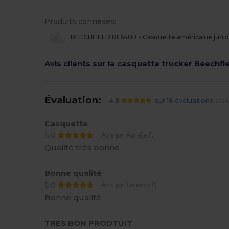
Produits connexes:
BEECHFIELD BF640B - Casquette américaine junio
Avis clients sur la casquette trucker Beechfi
Évaluation:
4.8
sur 18 évaluations
20246
Casquette
5.0
Avis par Aurélie F.
Qualité très bonne
Bonne qualité
5.0
Avis par Lorenzo P.
Bonne qualité
TRES BON PRODTUIT