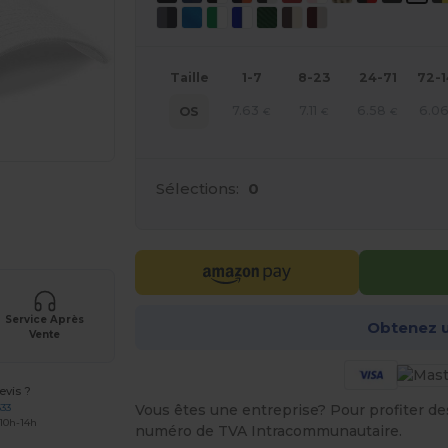
Taille
1-7
8-23
24-71
72-
7.63
7.11
6.58
6.0
OS
€
€
€
Sélections:
0
 vos produits
Service Après
Obtenez u
Vente
vis ?
633
Vous êtes une entreprise? Pour profiter des 
 10h-14h
numéro de TVA Intracommunautaire.