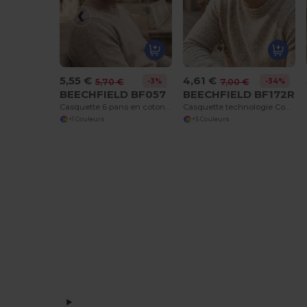
5,55 €
4,61 €
-3%
-34%
5,70 €
7,00 €
BEECHFIELD BF057
BEECHFIELD BF172R
Casquette 6 pans en coton brossé
Casquette technologie Coolmax®
+1 Couleurs
+5 Couleurs