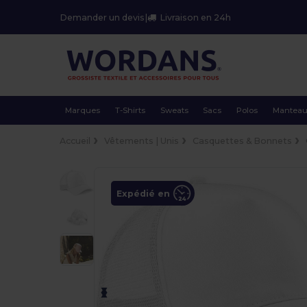
Demander un devis
|
Livraison en 24h
Marques
T-Shirts
Sweats
Sacs
Polos
Mantea
Accueil
Vêtements | Unis
Casquettes & Bonnets
Expédié en