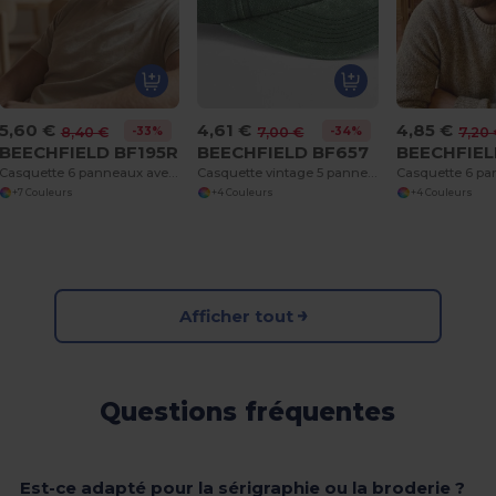
5,60 €
4,61 €
4,85 €
-33%
-34%
8,40 €
7,00 €
7,20
BEECHFIELD BF195R
BEECHFIELD BF657
BEECHFIEL
Casquette 6 panneaux avec liseré
Casquette vintage 5 panneaux
+7 Couleurs
+4 Couleurs
+4 Couleurs
Afficher tout
Questions fréquentes
Est-ce adapté pour la sérigraphie ou la broderie ?