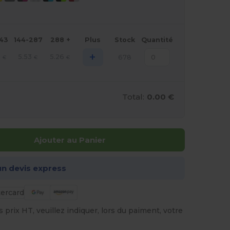
143
144-287
288 +
Plus
Stock
Quantité
+
6
5.53
5.26
678
€
€
€
Total:
0.00 €
Ajouter au Panier
n devis express
prix HT, veuillez indiquer, lors du paiment, votre