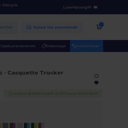
– Des prix
Luxembourg
/
Fr
ercher
Suivre ma commande
Objets promotionnels
Déstockage
Personnaliser !
c
- Casquette Trucker
Livraison gratuite à partir de 119 € pour cet entrepôt !