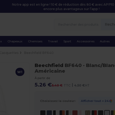
Notre app est en ligne ! 10 € de réduction dès 80 € avec APP10 
encore plus avantageux sur l’app !
Rech
ux
Chapeaux
Chemises
Travail
Sport
Accessoires
Autres
Casquettes
Beechfield BF640
Beechfield
BF640
- Blanc/Blan
Américaine
W1
À partir de
5.26 €
|
5.40 €
TTC
4.50 €
HT
Choisissez la couleur:
Afficher tout
+ 24