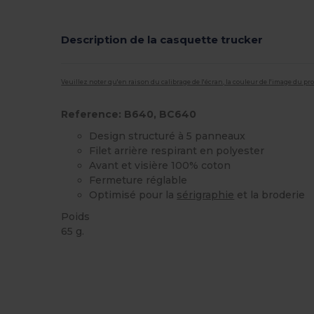
Description de la casquette trucker
Veuillez noter qu'en raison du calibrage de l'écran, la couleur de l'image du p
Reference: B640, BC640
Design structuré à 5 panneaux
Filet arrière respirant en polyester
Avant et visière 100% coton
Fermeture réglable
Optimisé pour la
sérigraphie
et la broderie
Poids
65 g.
Stock élévé