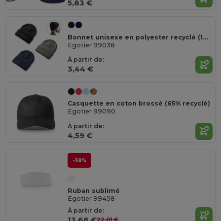
5,83 €
Bonnet unisexe en polyester recyclé (100% rPET)
Egotier 99038
À partir de:
3,44 €
Casquette en coton brossé (65% recyclé)
Egotier 99090
À partir de:
4,59 €
-38%
Ruban sublimé
Egotier 99458
À partir de:
13,66 €
22,01 €