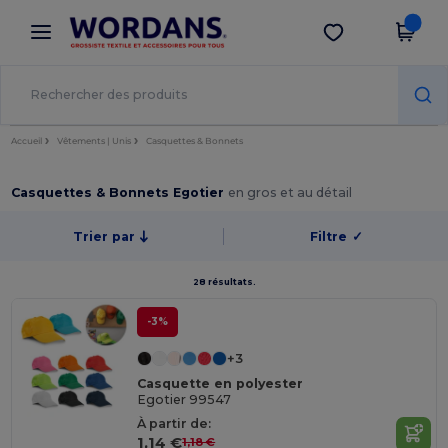
×
Appli Wordans
Obtenir l'appli
Meilleurs prix sur l’app !
Accueil
Vêtements | Unis
Casquettes & Bonnets
Casquettes & Bonnets Egotier
en gros et au détail
Trier par
Filtre
✓
28 résultats.
-3%
+3
Casquette en polyester
Egotier 99547
À partir de:
1,14 €
1,18 €