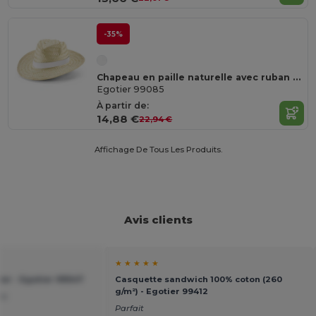
-35%
Chapeau en paille naturelle avec ruban sublimé
Egotier 99085
À partir de:
14,88 €
22,94 €
Affichage De Tous Les Produits.
Avis clients
★ ★ ★ ★ ★
er - Egotier 99547
Casquette sandwich 100% coton (260
g/m²) - Egotier 99412
ix
Parfait