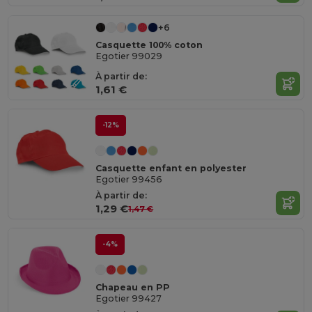
+6
Casquette 100% coton
Egotier 99029
À partir de:
1,61 €
-12%
Casquette enfant en polyester
Egotier 99456
À partir de:
1,29 €
1,47 €
-4%
Chapeau en PP
Egotier 99427