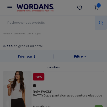
×
Appli Wordans
Obtenir l'appli
Meilleurs prix sur l’app !
Accueil
Vêtements | Unis
Jupes
Jupes
en gros et au détail
Trier par
Filtre
✓
9 résultats.
-49%
Roly FA0321
PATTY Jupe pantalon avec ceinture élastique
À partir de: