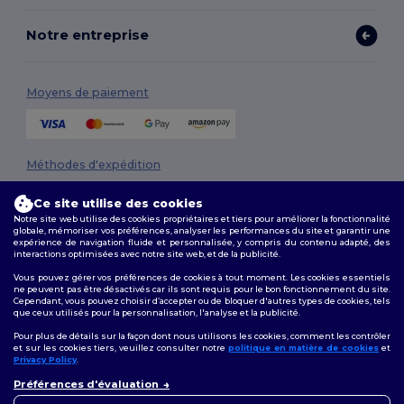
Notre entreprise
Moyens de paiement
Méthodes d'expédition
Ce site utilise des cookies
Notre site web utilise des cookies propriétaires et tiers pour améliorer la fonctionnalité
globale, mémoriser vos préférences, analyser les performances du site et garantir une
expérience de navigation fluide et personnalisée, y compris du contenu adapté, des
interactions optimisées avec notre site web, et de la publicité.
Vous pouvez gérer vos préférences de cookies à tout moment. Les cookies essentiels
ne peuvent pas être désactivés car ils sont requis pour le bon fonctionnement du site.
Suivez-nous
Cependant, vous pouvez choisir d’accepter ou de bloquer d'autres types de cookies, tels
que ceux utilisés pour la personnalisation, l'analyse et la publicité.
Pour plus de détails sur la façon dont nous utilisons les cookies, comment les contrôler
et sur les cookies tiers, veuillez consulter notre
politique en matière de cookies
et
Privacy Policy
.
2026. Tous droits réservés
👋
Bonjour
Préférences d'évaluation
Conditions Générales
|
Politique de personnalisation
|
Politique de
Si vous avez des questions ou
Confidentialité
|
Politique de Cookies
|
Plan du Site