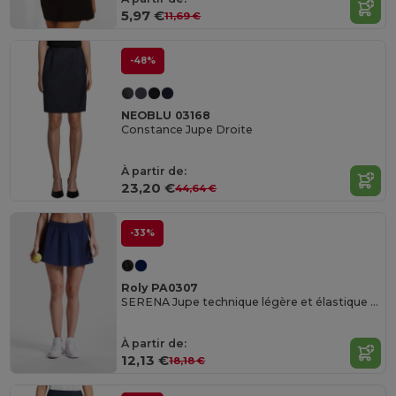
5,97 €
11,69 €
-48%
NEOBLU 03168
Constance Jupe Droite
À partir de:
23,20 €
44,64 €
-33%
Roly PA0307
SERENA Jupe technique légère et élastique pour femme en polyester recyclé
À partir de:
12,13 €
18,18 €