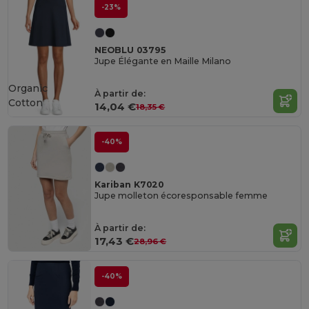
-23%
NEOBLU 03795
Jupe Élégante en Maille Milano
Organic
À partir de:
Cotton
14,04 €
18,35 €
-40%
Kariban K7020
Jupe molleton écoresponsable femme
À partir de:
17,43 €
28,96 €
-40%