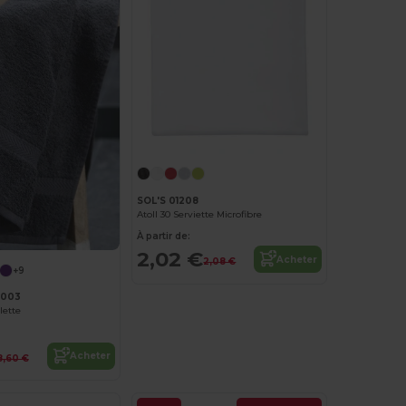
SOL'S 01208
Atoll 30 Serviette Microfibre
À partir de:
2,02 €
Acheter
2,08 €
+9
C003
lette
Acheter
8,60 €