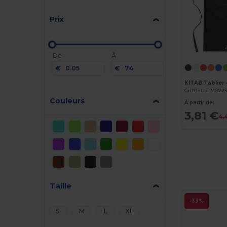
Prix
De
À
€
€
GiftRetail MO725
Couleurs
À partir de:
3,81 €
4,
Taille
-33%
S
M
L
XL