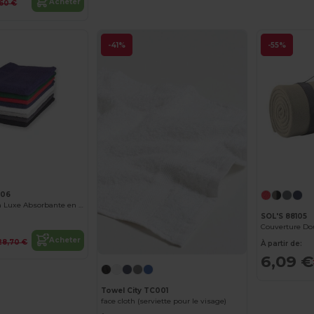
Acheter
,60 €
-41%
-55%
006
Serviette de Bain Luxe Absorbante en Coton
SOL'S 88105
Acheter
28,70 €
À partir de:
6,09 €
Towel City TC001
face cloth (serviette pour le visage)