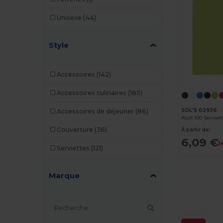
Unisexe
(44)
Style
Accessoires
(142)
Accessoires culinaires
(185)
SOL'S 02936
Accessoires de déjeuner
(86)
Atoll 100 Serviet
Couverture
(36)
À partir de:
6,09 €
1
Serviettes
(121)
Marque