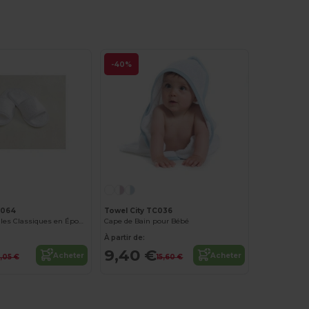
-40%
C064
Towel City TC036
Chaussons Mules Classiques en Éponge Ouverte
Cape de Bain pour Bébé
À partir de:
9,40 €
Acheter
Acheter
,05 €
15,60 €