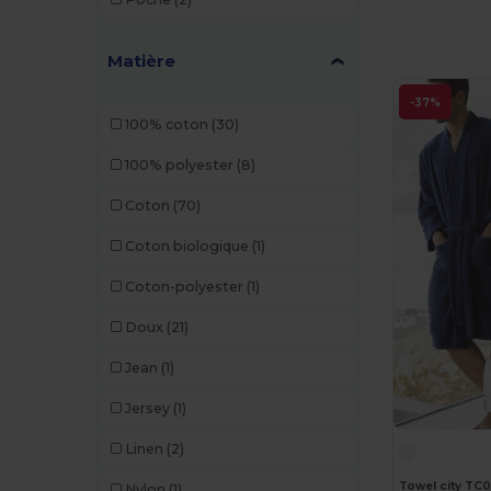
Matière
-37%
100% coton
(30)
100% polyester
(8)
Coton
(70)
Coton biologique
(1)
Coton-polyester
(1)
Doux
(21)
Jean
(1)
Jersey
(1)
Linen
(2)
Towel city TC0
Nylon
(1)