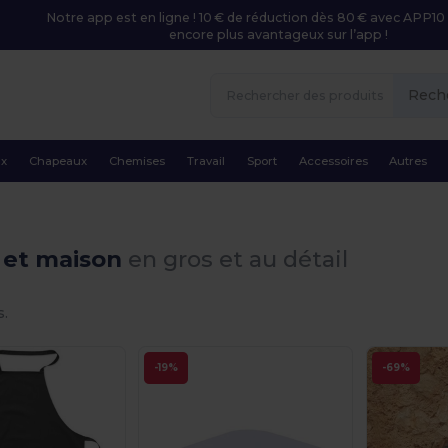
Notre app est en ligne ! 10 € de réduction dès 80 € avec APP10 
encore plus avantageux sur l’app !
Rech
ux
Chapeaux
Chemises
Travail
Sport
Accessoires
Autres
e et maison
en gros et au détail
s.
-19%
-69%