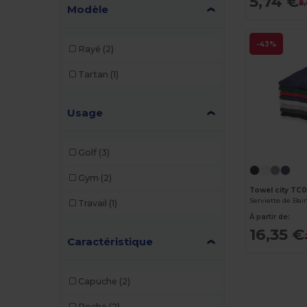
5,74 €
8
Towel city
(28)
Modèle
Westford mill
(5)
-43%
Rayé
(2)
Tartan
(1)
Usage
Golf
(3)
Gym
(2)
Towel city TC
Travail
(1)
À partir de:
16,35 €
Caractéristique
Capuche
(2)
Poche
(2)