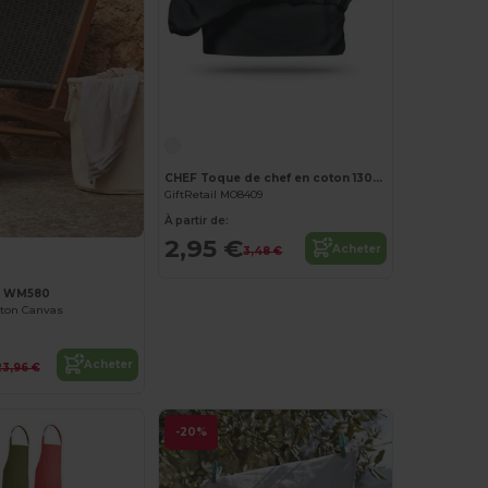
Personnalisez-le !
CHEF Toque de chef en coton 130g/m2
GiftRetail MO8409
À partir de:
2,95 €
Acheter
3,48 €
ll WM580
oton Canvas
Acheter
23,96 €
-20%