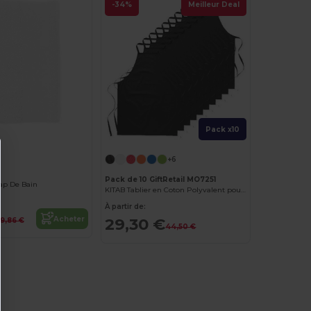
-34%
Meilleur Deal
Pack x10
+6
Pack de 10 GiftRetail MO7251
ap De Bain
KITAB Tablier en Coton Polyvalent pour Cuisine et Jardinage
À partir de:
Acheter
29,30 €
19,86 €
44,50 €