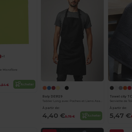
+1
te Microfibre
Acheter
4,54 €
Roly DE9129
Towel city T
Tablier Long avec Poches et Liens Assortis DUCASSE
Serviette de Toi
À partir de:
À partir de:
4,40 €
5,47 €
Acheter
5,75 €