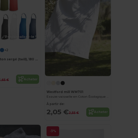
Personnalisez-le !
+2
Tablier en coton sergé (twill), 180 g/m²
Acheter
3,65 €
Westford mill WM701
Essuie-vaisselle en Coton Écologique Westford
À partir de:
2,05 €
Acheter
2,55 €
-3%