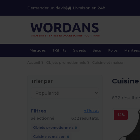
Demander un devis
|
Livraison en 24h
Marques
T-Shirts
Sweats
Sacs
Polos
Mantea
Accueil
Objets promotionnels
Cuisine et maison
Cuisin
Trier par
632 résultat
Filtres
« Reset
-14%
Sélectionné
632 résultats.
Objets promotionnels
Cuisine et maison