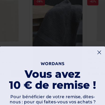
-38%
-62%
+5
SOL'S 89009
tte De Toilette
Bayside 100 Dr
À partir de:
Vous avez
7,60 €
Acheter
23 €
+4
10 € de remise !
Towel city TC004
Serviette de Bain 100% Coton
À partir de:
Pour bénéficier de votre remise, dites-
9,76 €
Acheter
15,85 €
nous : pour qui faites-vous vos achats ?