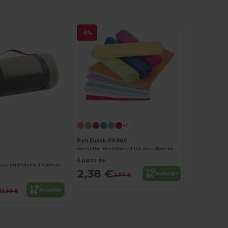
-5%
+1
Pen Duick PK860
Serviette Microfibre Ultra Absorbante Pen Duick
À partir de:
Couverture Douce en Polaire à Carreaux
2,38 €
Acheter
2,50 €
Acheter
13,58 €