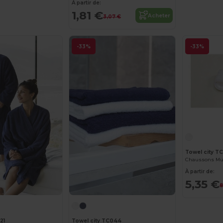
À partir de:
1,81 €
Acheter
3,07 €
-33%
-33%
Towel city T
À partir de:
5,35 €
8
21
Towel city TC044