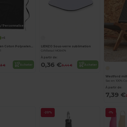
Personnalisez-le !
+6
KITAB Tablier en Coton Polyvalent pour Cuisine et Jardinage
LIENZO Sous-verre sublimation
1
GiftRetail MO6474
À partir de:
0,36 €
Acheter
Acheter
45 €
0,44 €
Westford mi
Sac en 100% C
À partir de:
7,39 €
-20%
-1%