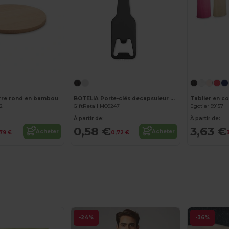
Personnalisez-le !
Personnalisez-le !
rre rond en bambou
BOTELIA Porte-clés decapsuleur en alu
02
GiftRetail MO9247
Egotier 99157
À partir de:
À partir de:
0,58 €
3,63 €
Acheter
Acheter
79 €
0,72 €
-24%
-36%