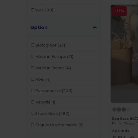
Mepal
(4)
W45
(90)
-33%
Mumbles
(1)
Option
Originalhome
(10)
Pen Duick
(7)
Biologique
(23)
Proact
(8)
Made in Europe
(21)
Result
(2)
Made in France
(4)
Roly
(4)
Noel
(4)
Seasons
(56)
Personnalisé
(206)
SOL'S
(12)
Recyclé
(1)
Stamina
(74)
Stock élévé
(482)
Stanley®
(1)
Bag Base BG7
Étiquette détachable
(5)
The One Towelling
(24)
À partir de: