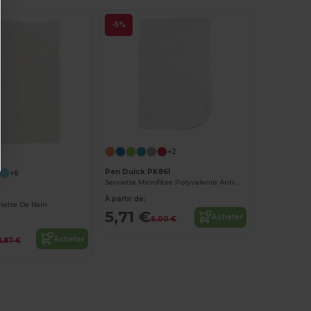
-5%
+2
Pen Duick PK861
+6
Serviette Microfibre Polyvalente Anti-bactérienne
À partir de:
iette De Bain
5,71 €
Acheter
6,00 €
Acheter
11,87 €