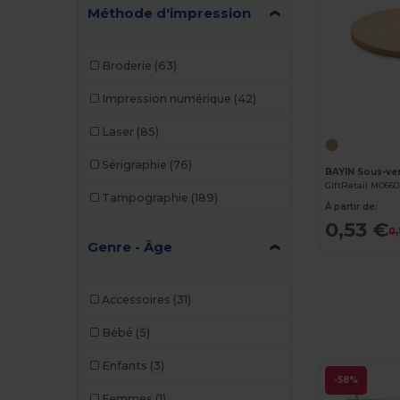
Méthode d'impression
Broderie
(63)
Impression numérique
(42)
Laser
(85)
Sérigraphie
(76)
BAYIN Sous-ve
GiftRetail MO66
Tampographie
(189)
À partir de:
0,53 €
0,
Genre - Âge
Accessoires
(31)
Bébé
(5)
Enfants
(3)
-58%
Femmes
(1)