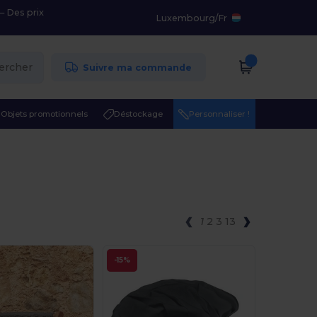
– Des prix
Luxembourg
/
Fr
ercher
Suivre ma commande
Objets promotionnels
Déstockage
Personnaliser !
1
2
3
13
-15%