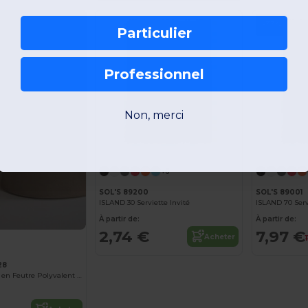
-33%
Particulier
Professionnel
Non, merci
+6
SOL'S 89200
SOL'S 89001
ISLAND 30 Serviette Invité
ISLAND 70 Serv
À partir de:
À partir de:
2,74 €
7,97 €
Acheter
28
Panier Décoratif en Feutre Polyvalent BG728