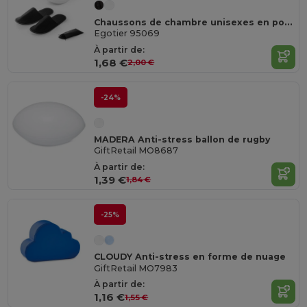
Chaussons de chambre unisexes en polyester
Egotier 95069
À partir de:
1,68 €
2,00 €
-24%
MADERA Anti-stress ballon de rugby
GiftRetail MO8687
À partir de:
1,39 €
1,84 €
-25%
CLOUDY Anti-stress en forme de nuage
GiftRetail MO7983
À partir de:
1,16 €
1,55 €