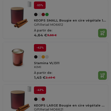
-53%
KEOPS SMALL Bougie en cire végétale 120 gr
GiftRetail MO6612
À partir de:
4,64 €
9,88 €
-42%
Stamina VL1311
KIMI
À partir de:
1,45 €
2,49 €
-43%
KEOPS LARGE Bougie en cire végétale 280 gr
GiftRetail MO6621