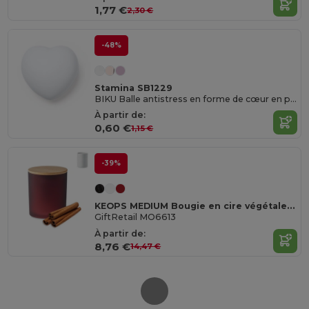
1,77 €
2,30 €
-48%
Stamina SB1229
BIKU Balle antistress en forme de cœur en polyuréthane uni
À partir de:
0,60 €
1,15 €
-39%
KEOPS MEDIUM Bougie en cire végétale 200 gr
GiftRetail MO6613
À partir de:
8,76 €
14,47 €