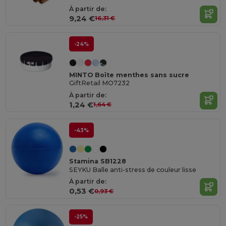
À partir de:
9,24 €
16,31 €
-24%
MINTO Boîte menthes sans sucre
GiftRetail MO7232
À partir de:
1,24 €
1,64 €
-43%
Stamina SB1228
SEYKU Balle anti-stress de couleur lisse
À partir de:
0,53 €
0,93 €
-25%