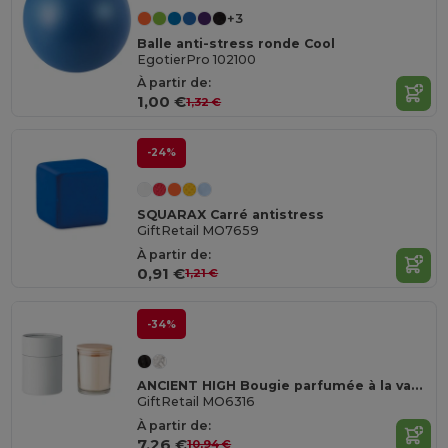
+3
Balle anti-stress ronde Cool
EgotierPro 102100
À partir de:
1,00 €
1,32 €
-24%
SQUARAX Carré antistress
GiftRetail MO7659
À partir de:
0,91 €
1,21 €
-34%
ANCIENT HIGH Bougie parfumée à la vanille
GiftRetail MO6316
À partir de:
7,26 €
10,94 €