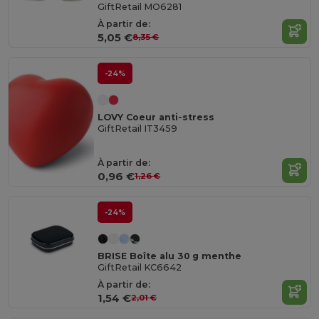
GiftRetail MO6281
À partir de:
5,05 €
8,35 €
-24%
LOVY Coeur anti-stress
GiftRetail IT3459
À partir de:
0,96 €
1,26 €
-24%
BRISE Boîte alu 30 g menthe
GiftRetail KC6642
À partir de:
1,54 €
2,01 €