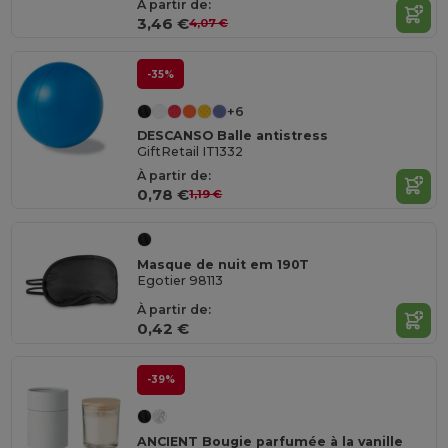
À partir de:
3,46 €
4,07 €
-35%
+6
DESCANSO Balle antistress
GiftRetail IT1332
À partir de:
0,78 €
1,19 €
Masque de nuit em 190T
Egotier 98113
À partir de:
0,42 €
-39%
ANCIENT Bougie parfumée à la vanille