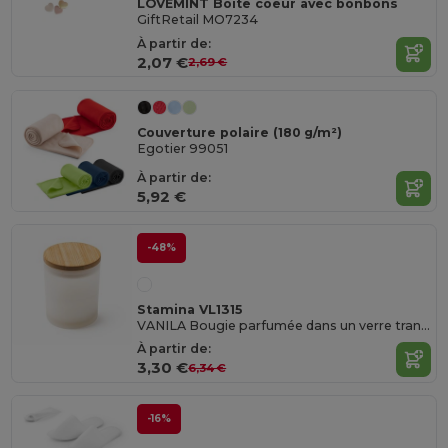
LOVEMINT Boîte coeur avec bonbons
GiftRetail MO7234
À partir de:
2,07 €
2,69 €
Couverture polaire (180 g/m²)
Egotier 99051
À partir de:
5,92 €
-48%
Stamina VL1315
VANILA Bougie parfumée dans un verre translucide avec couvercle en bambou
À partir de:
3,30 €
6,34 €
-16%