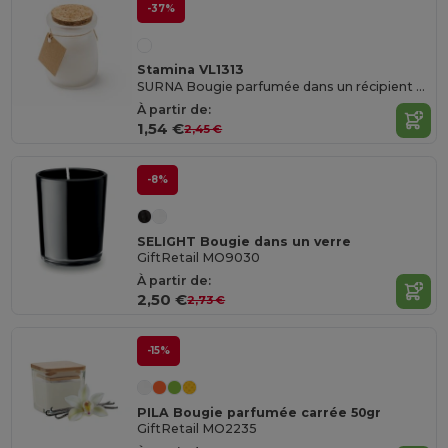
-37%
Stamina VL1313
SURNA Bougie parfumée dans un récipient en verre avec couvercle en liège
À partir de:
1,54 €
2,45 €
-8%
SELIGHT Bougie dans un verre
GiftRetail MO9030
À partir de:
2,50 €
2,73 €
-15%
PILA Bougie parfumée carrée 50gr
GiftRetail MO2235