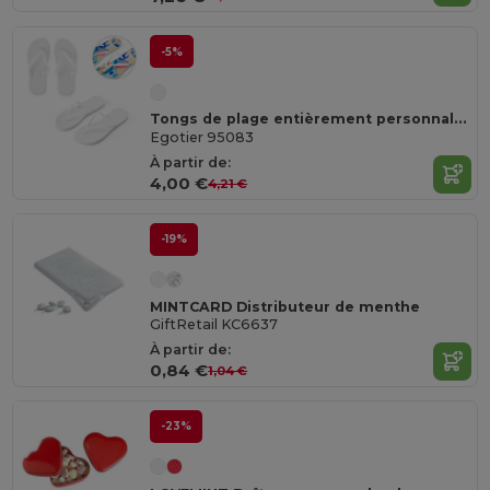
-5%
Tongs de plage entièrement personnalisables via sublimation
Egotier 95083
À partir de:
4,00 €
4,21 €
-19%
MINTCARD Distributeur de menthe
GiftRetail KC6637
À partir de:
0,84 €
1,04 €
-23%