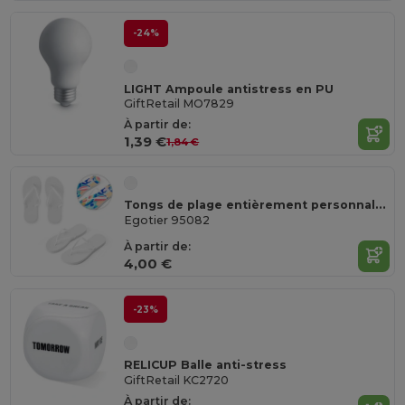
-24%
LIGHT Ampoule antistress en PU
GiftRetail MO7829
À partir de:
1,39 €
1,84 €
Tongs de plage entièrement personnalisables via sublimation
Egotier 95082
À partir de:
4,00 €
-23%
RELICUP Balle anti-stress
GiftRetail KC2720
À partir de: