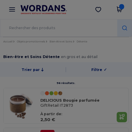
×
Appli Wordans
Obtenir l'appli
Meilleurs prix sur l’app !
Accueil
Objets promotionnels
Bien-être et Soins
Détente
Bien-être et Soins Détente
en gros et au détail
Trier par
Filtre
✓
96 résultats.
DELICIOUS Bougie parfumée
GiftRetail IT2873
À partir de:
2,50 €