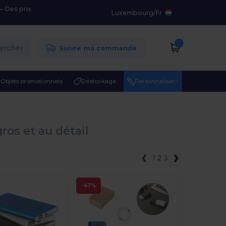
– Des prix
Luxembourg
/
Fr
ercher
Suivre ma commande
Objets promotionnels
Déstockage
Personnaliser !
ros et au détail
1
2
3
-47%