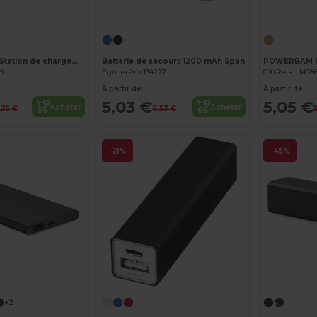
Personnalisez-le !
POWERFLAT8 Station de chargement 8000mAh
Batterie de secours 1200 mAh Span
39
EgotierPro 134277
GiftRetail MO9
À partir de:
À partir de:
5,03 €
5,05 €
Acheter
Acheter
,35 €
6,53 €
1
-21%
-45%
Personnalisez-le !
+2