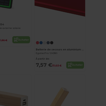
354
e externe solaire
Personnalisez-le !
Acheter
7,96 €
Batterie de secours en aluminium Pep de type-C de 4 000 mAh
EgotierPro 124380
À partir de:
7,57 €
Acheter
17,03 €