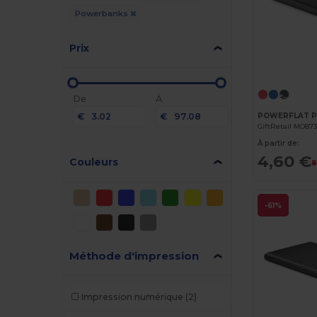
Powerbanks
Prix
De
À
€
€
GiftRetail MO87
À partir de:
4,60 €
Couleurs
8
-61%
Méthode d'impression
Impression numérique
(2)