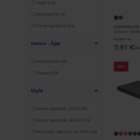
Laser
(23)
Sérigraphie
(4)
Tampographie
(54)
GiftRetail MO88
À partir de:
Genre - Âge
7,91 €
20
Accessoires
(19)
-53%
Unisexe
(13)
Style
Faible capacité ≥2.000
(8)
Haute capacité ≥8.000
(34)
Moyenne capacité ≥4.000
(45)