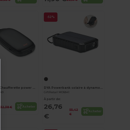
-52%
Personnalisez-le !
Personnalisez-le !
TRICPOWER Chaufferette power bank 4000mAh
DYA Powerbank solaire à dynamo 8000
949
GiftRetail MO6841
À partir de:
26,76
Acheter
32,38 €
55,42
Acheter
€
€