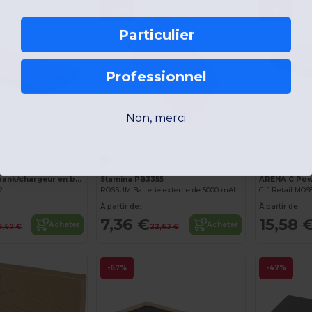
-67%
-54%
Particulier
Professionnel
Non, merci
Personnalisez-le !
ARENA Powerbank/chargeur en bambou
Stamina PB3355
2
ROSSUM Batterie externe de 5000 mAh
GiftRetail MO6
À partir de:
À partir de:
7,36 €
15,58 
Acheter
Acheter
9,67 €
22,63 €
-67%
-47%