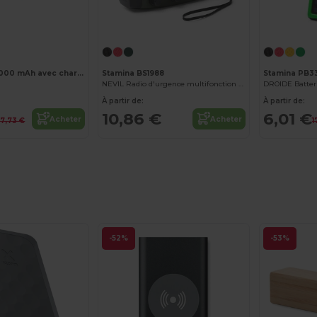
Personnalisez-le !
Power bank 5 000 mAh avec chargeur sans fil 5W en bambou
Stamina BS1988
Stamina PB3
NEVIL Radio d'urgence multifonction avec dynamo
DROIDE Batteri
À partir de:
À partir de:
10,86 €
6,01 €
Acheter
Acheter
17,73 €
1
-52%
-53%