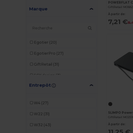
GiftRetail MO68
Marque
À partir de:
7,21 €
15,
Egotier
(20)
EgotierPro
(27)
GiftRetail
(31)
SCX.design
(3)
Entrepôt
Stamina
(27)
Tekiō®
(1)
W4
(27)
Xtorm
(12)
W22
(31)
GiftRetail MO251
À partir de:
W32
(43)
11,25 €