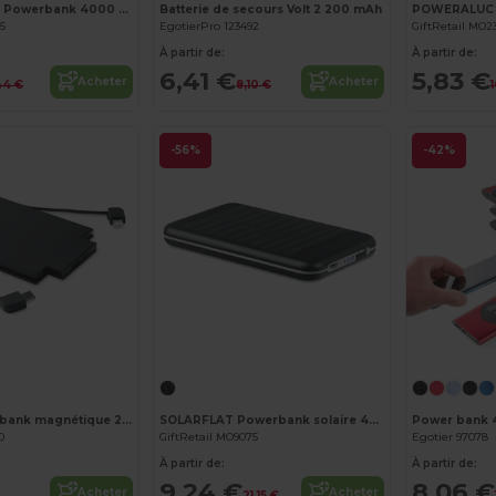
POWERFLAT C Powerbank 4000 mAh Type C
Batterie de secours Volt 2 200 mAh
25
EgotierPro 123492
GiftRetail MO2
À partir de:
À partir de:
6,41 €
5,83 €
Acheter
Acheter
44 €
8,10 €
-56%
-42%
Personnalisez-le !
SLIMPO Powerbank magnétique 2500 mAh
SOLARFLAT Powerbank solaire 4000mAh
0
GiftRetail MO9075
Egotier 97078
À partir de:
À partir de:
9,24 €
8,06 €
Acheter
Acheter
21,15 €