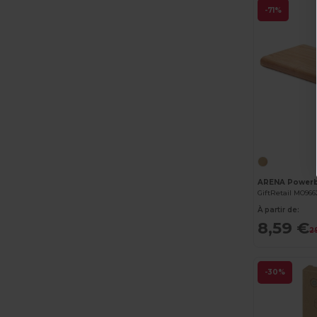
-71%
GiftRetail MO966
À partir de:
8,59 €
2
-30%