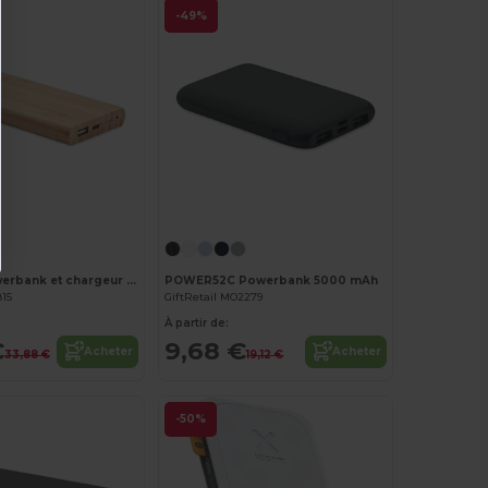
-49%
Personnalisez-le !
Personnalisez-le !
ARENA C Powerbank et chargeur 6000 mAh
POWER52C Powerbank 5000 mAh
815
GiftRetail MO2279
À partir de:
€
9,68 €
Acheter
Acheter
33,88 €
19,12 €
-50%