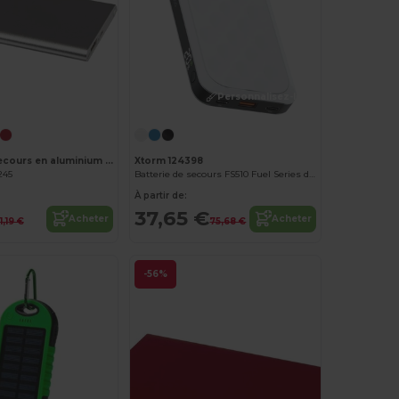
Personnalisez-le !
Personnalisez-le !
Batterie de secours en aluminium 4000 mAh Pep
Xtorm 124398
245
Batterie de secours FS510 Fuel Series de 10 000 mAh 20 W
À partir de:
37,65 €
Acheter
Acheter
11,19 €
75,68 €
-56%