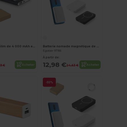
Personnalisez-le !
Power bank Slim de 4 000 mAh en aluminium recyclé (100% rAL) et ABS recyclé (100 % rABS)
Batterie nomade magnétique de 5 000 mAh avec chargeur sans fil ultrarapide de 15 W en ABS recyclé (100 % rABS)
Egotier 97166
À partir de:
12,98 €
Acheter
Acheter
11 €
24,63 €
-55%