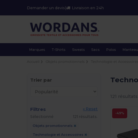
Demander un devis
|
Livraison en 24h
Marques
T-Shirts
Sweats
Sacs
Polos
Mantea
Accueil
Objets promotionnels
Technologie et Accessoire
Techno
Trier par
121 résultats
Filtres
« Reset
-49%
Sélectionné
121 résultats.
Objets promotionnels
Technologie et Accessoires