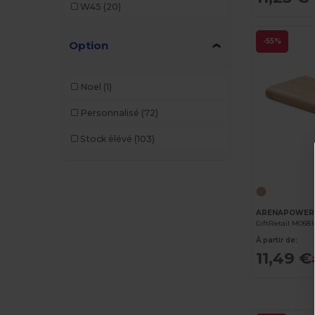
W45
(20)
-55%
Option
Noel
(1)
Personnalisé
(72)
Stock élévé
(103)
GiftRetail MO681
À partir de:
11,49 €