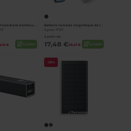
Personnalisez-le !
POWERBAM Powerbank bambou 2200 mAh
Batterie nomade magnétique de 10 000 mAh avec chargeur sans fil ultrarapide de 15 W en ABS recyclé (100 % rABS)
673
Egotier 97167
À partir de:
17,48 €
Acheter
Acheter
2,10 €
39,27 €
-58%
Personnalisez-le !
Personnalisez-le !