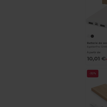
EgotierPro 1244
À partir de:
10,01 €
-32%