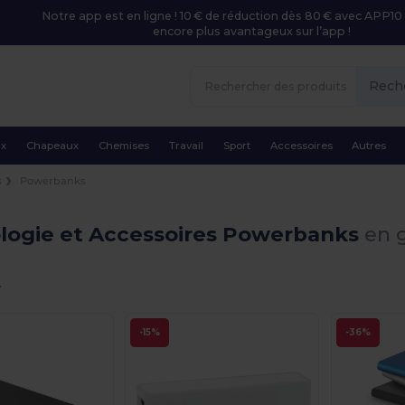
Notre app est en ligne ! 10 € de réduction dès 80 € avec APP10 
encore plus avantageux sur l’app !
Rech
ux
Chapeaux
Chemises
Travail
Sport
Accessoires
Autres
s
Powerbanks
logie et Accessoires Powerbanks
en g
.
-15%
-36%