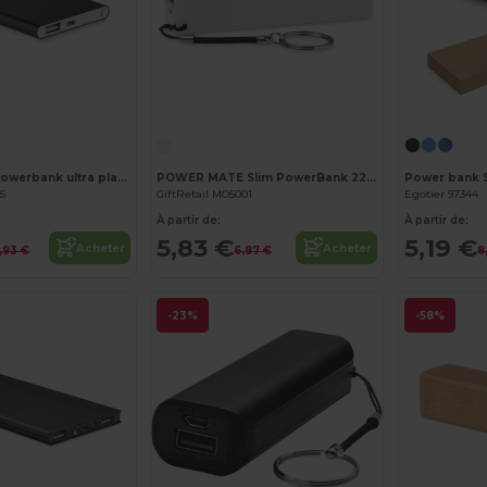
Personnalisez-le !
Personnalisez-le !
POWERFLAT Powerbank ultra plat 4000 mAh
POWER MATE Slim PowerBank 2200 mAh -22
35
GiftRetail MO5001
Egotier 97344
À partir de:
À partir de:
5,83 €
5,19 €
Acheter
Acheter
,93 €
6,87 €
8,
-23%
-58%