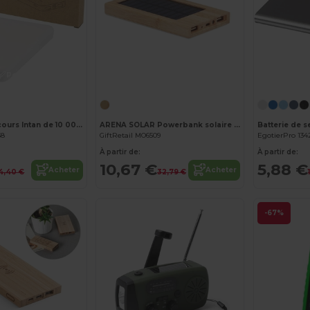
Personnalisez-le !
Personnalisez-le !
Batterie de secours Intan de 10 000 mAh et 10 W en plastique recyclé
ARENA SOLAR Powerbank solaire 4000 mAh
58
GiftRetail MO6509
EgotierPro 134
À partir de:
À partir de:
10,67 €
5,88 €
Acheter
Acheter
14,40 €
32,79 €
-67%