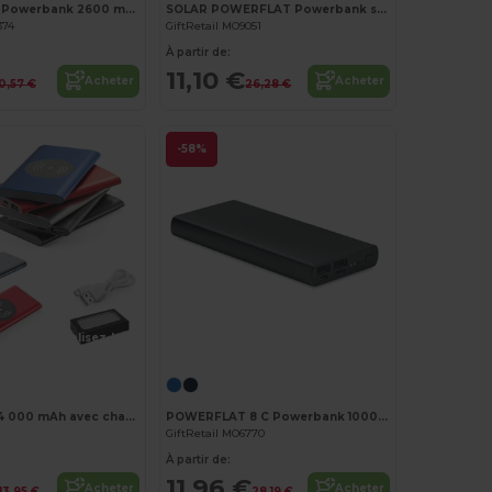
POWERALUC Powerbank 2600 mAh
SOLAR POWERFLAT Powerbank solaire 8000mAh
374
GiftRetail MO9051
À partir de:
11,10 €
Acheter
Acheter
10,57 €
26,28 €
-58%
Personnalisez-le !
Personnalisez-le !
Power bank 4 000 mAh avec chargeur sans fil 5W en aluminium recyclé (100 % rAL)
POWERFLAT 8 C Powerbank 10000 mAh
GiftRetail MO6770
À partir de:
11,96 €
Acheter
Acheter
13,95 €
28,19 €