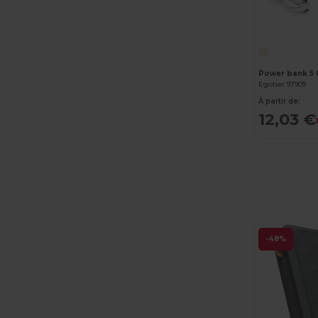
Egotier 97909
À partir de:
12,03 €
-48%