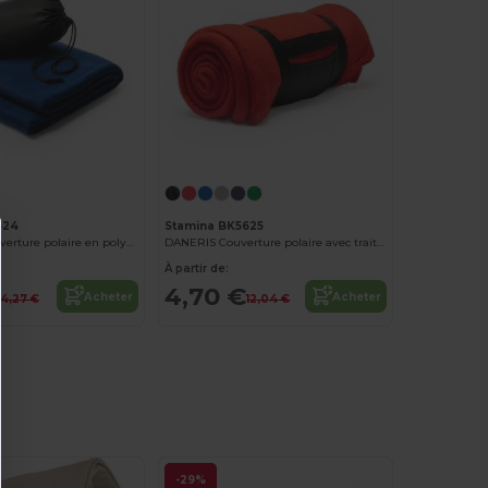
624
Stamina BK5625
BRANDON Couverture polaire en polyester RPET recyclé avec housse pratique
DANERIS Couverture polaire avec traitement anti-boulochage
À partir de:
4,70 €
Acheter
Acheter
14,27 €
12,04 €
-29%