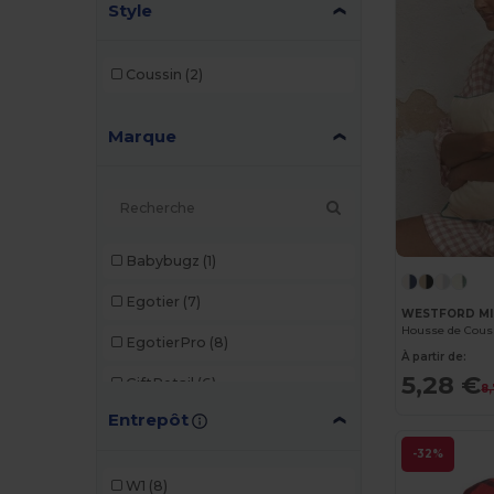
Style
Coussin
(2)
Marque
Babybugz
(1)
Egotier
(7)
WESTFORD MI
EgotierPro
(8)
À partir de:
5,28 €
GiftRetail
(6)
8
Entrepôt
Gildan
(1)
-32%
K-up
(2)
W1
(8)