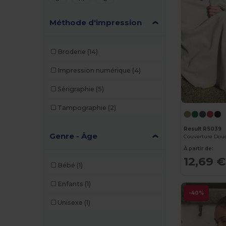
Méthode d'impression
Broderie
(14)
Impression numérique
(4)
Sérigraphie
(5)
Tampographie
(2)
Result RS039
Genre - Âge
Couverture Douc
À partir de:
12,69 €
Bébé
(1)
Enfants
(1)
-40%
Unisexe
(1)