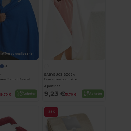
Personnalisez-le !
+1
9
BABYBUGZ BZ024
aire Confort Douillet
Couverture pour bébé
À partir de:
9,23 €
Acheter
Acheter
19,70 €
15,70 €
-28%