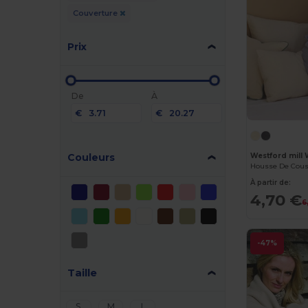
Couverture
Prix
De
À
€
€
Couleurs
Westford mill
À partir de:
4,70 €
6
-47%
Taille
S
M
L