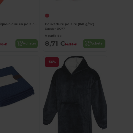
Personnalisez-le !
Personnalisez-le !
Couverture pique-nique en polaire (180 g/m²) avec visière
Couverture polaire (160 g/m²)
Egotier 99077
À partir de:
8,71 €
Acheter
Acheter
,10 €
14,23 €
-56%
Personnalisez-le !