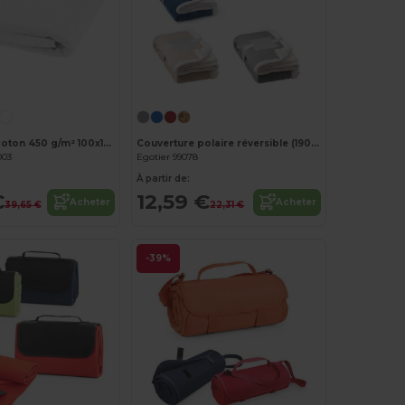
Serviette en coton 450 g/m² 100x180 cm Evelyn
Couverture polaire réversible (190 g/m²) avec ruban de satin et carte personnalisée
003
Egotier 99078
À partir de:
€
12,59 €
Acheter
Acheter
39,65 €
22,31 €
-39%