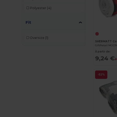
Polyester
(4)
Fit
Oversize
(1)
GiftRetail MO23
À partir de:
9,24 €
2
-52%