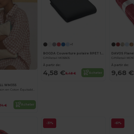
Personnalisez-le !
+1
BOGDA Couverture polaire RPET 130gr
DAVOS Flanel
GiftRetail MO6805
GiftRetail MO9
À partir de:
À partir de:
4,58 €
9,68 €
Acheter
9,48 €
LL WM355
Housse de Coussin en Coton Équitable avec Bordure
Acheter
,74 €
-31%
-61%