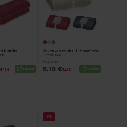
Personnalisez-le !
le blanche
Couverture polaire (240 g/m²) avec ruban pour carte de personnalisation
088
Egotier 99075
À partir de:
8,10 €
Acheter
Acheter
19,12 €
11,21 €
-61%