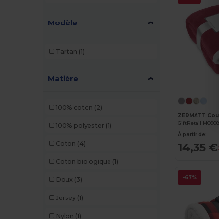
Modèle
Tartan
(1)
Matière
100% coton
(2)
ZERMATT Couve
GiftRetail MO90
100% polyester
(1)
À partir de:
Coton
(4)
14,35 €
Coton biologique
(1)
-67%
Doux
(3)
Jersey
(1)
Nylon
(1)