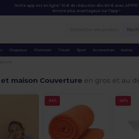
Notre app est en ligne ! 10 € de réduction dès 80 € avec APP10 
encore plus avantageux sur l’app !
Rech
ux
Chapeaux
Chemises
Travail
Sport
Accessoires
Autres
erture
e et maison Couverture
en gros et au dé
-34%
-40%