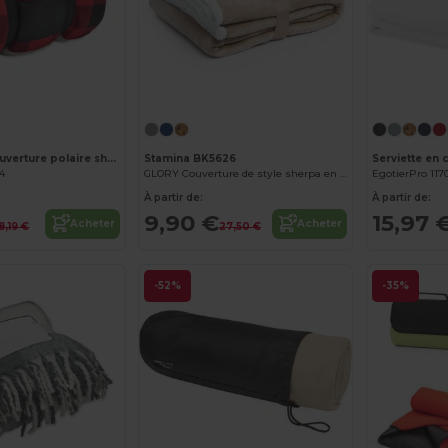
Personnalisez-le !
SHERMATT Couverture polaire sherpa RPET
Stamina BK5626
94
GLORY Couverture de style sherpa en molleton 380 g/m²
EgotierPro 117
À partir de:
À partir de:
9,90 €
15,97 
Acheter
Acheter
8,19 €
27,50 €
-52%
-35%