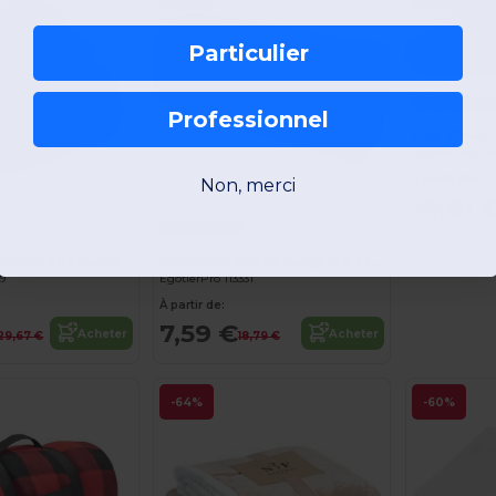
Particulier
Professionnel
K-up KP424
À partir de:
Personnalisez-le !
Non, merci
14,61 
rture PP / sherpa
Couverture polaire Huggy 220 x 250 cm
89
EgotierPro 113331
À partir de:
7,59 €
Acheter
Acheter
29,67 €
18,79 €
-64%
-60%