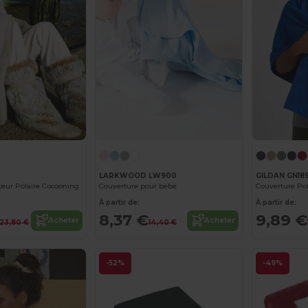
LARKWOOD LW900
GILDAN GN18
eur Polaire Cocooning
Couverture pour bébé
Couverture Pol
À partir de:
À partir de:
8,37 €
9,89 €
Acheter
Acheter
23,80 €
14,40 €
-52%
-49%