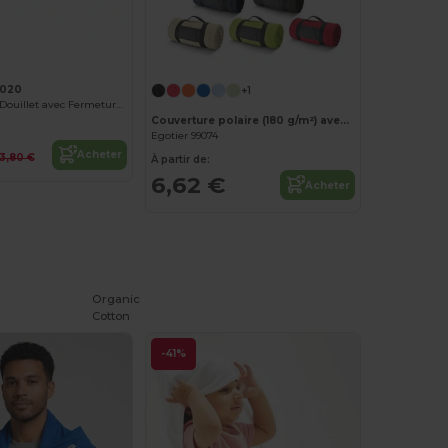
020
+1
Doudou Singe Douillet avec Fermeture Éclair
Couverture polaire (180 g/m²) avec poignée amovible
Egotier 99074
Acheter
13,80 €
À partir de:
6,62 €
Acheter
Organic
Cotton
-41%