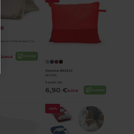
Couverture Douce en Polaire pour Confort Quotidien
€
Acheter
21,94 €
Stamina BK5622
BERING
À partir de:
6,90 €
Acheter
9,72 €
-44%