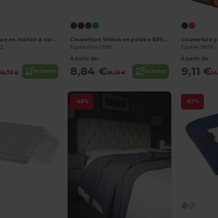
Personnalisez-le !
QUET Couverture en mohair à carreaux
Couverture Willow en polaire RPET certifiée GRS
82
EgotierPro 113190
Egotier 99076
À partir de:
À partir de:
8,84 €
9,11 €
Acheter
Acheter
36,73 €
18,26 €
14
-45%
-53%
Personnalisez-le !