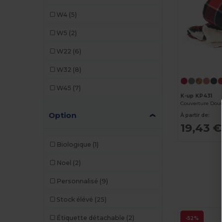
Larkwood
(1)
W4
(5)
Mumbles
(1)
W5
(2)
Result
(2)
W22
(6)
Stamina
(5)
W32
(8)
Westford mill
(2)
W45
(7)
K-up KP431
Option
À partir de:
19,43 €
Biologique
(1)
Noel
(2)
Personnalisé
(9)
Stock élévé
(25)
Étiquette détachable
(2)
-52%