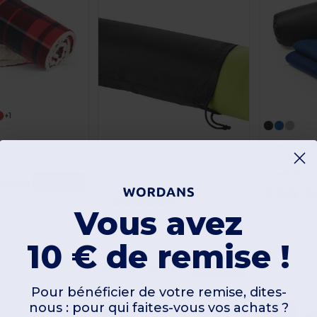
+1
Stamina BK5
Couverture Douceur Polaire et Sherpa Confort
À partir de:
Acheter
28,46 €
5,60 €
+6
Vous avez
Plaid polaire avec housse Huggy
EgotierPro 100165
10 € de remise !
À partir de:
4,93 €
Acheter
7,17 €
Pour bénéficier de votre remise, dites-
nous : pour qui faites-vous vos achats ?
-60%
-33%