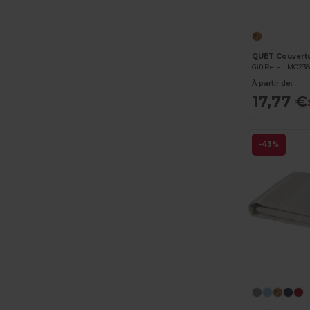
GiftRetail MO23
À partir de:
17,77 €
-43%