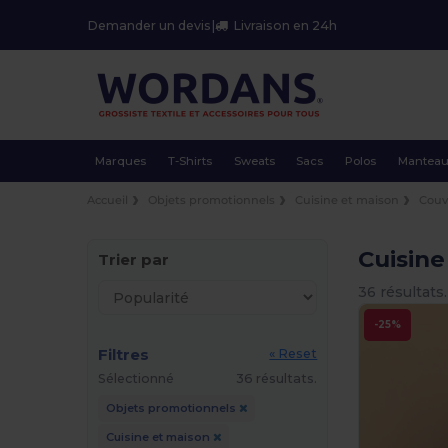
Demander un devis
|
Livraison en 24h
Marques
T-Shirts
Sweats
Sacs
Polos
Mantea
Accueil
Objets promotionnels
Cuisine et maison
Couv
Cuisin
Trier par
36 résultats.
-25%
Filtres
« Reset
Sélectionné
36 résultats.
Objets promotionnels
Cuisine et maison