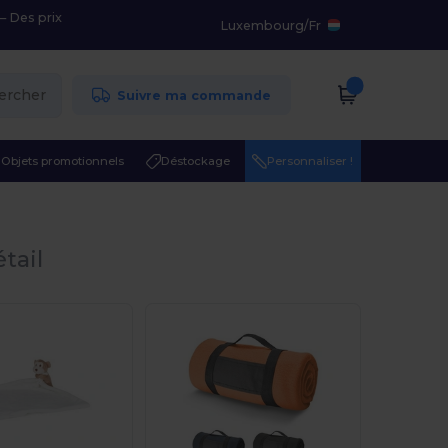
– Des prix
Luxembourg
/
Fr
ercher
Suivre ma commande
Objets promotionnels
Déstockage
Personnaliser !
tail