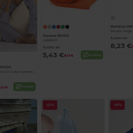
Mumbles MM
Stamina BK5621
À partir de:
LAMBERT
8,23 €
À partir de:
5,43 €
Acheter
8,17 €
 WM350
Housse De Coussin En Coton Commerce Équitable
Acheter
,22 €
-42%
-50%