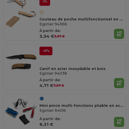
-1%
Couteau de poche multifonctionnel en bambou et acier inoxydable avec manche en PU
Egotier 94366
À partir de:
3,34 €
3,37 €
-41%
Canif en acier inoxydable et bois
Egotier 94038
À partir de:
4,71 €
7,97 €
Mini pince multi-fonctions pliable en acier inoxydable et aluminium
Egotier 94016
À partir de:
6,31 €