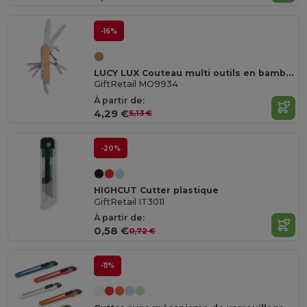
-16%
LUCY LUX Couteau multi outils en bambou
GiftRetail MO9934
À partir de:
4,29 €
5,13 €
-20%
HIGHCUT Cutter plastique
GiftRetail IT3011
À partir de:
0,58 €
0,72 €
-11%