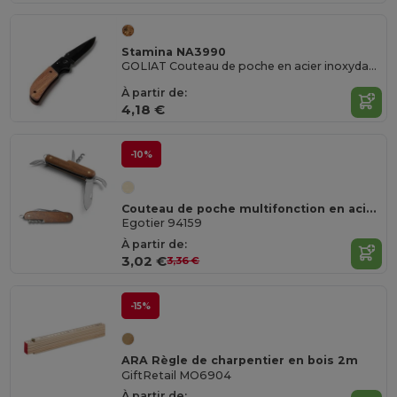
Stamina NA3990
GOLIAT Couteau de poche en acier inoxydable avec lame noir et manche en bois naturel
À partir de:
4,18 €
-10%
Couteau de poche multifonction en acier inoxydable et bois
Egotier 94159
À partir de:
3,02 €
3,36 €
-15%
ARA Règle de charpentier en bois 2m
GiftRetail MO6904
À partir de: