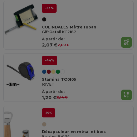
-23%
COLINDALES Mètre ruban
GiftRetail KC2182
À partir de:
2,07 €
2,69 €
-44%
Stamina TO0105
RIVET
À partir de:
1,20 €
2,14 €
-19%
Décapsuleur en métal et bois
Egotier 94134