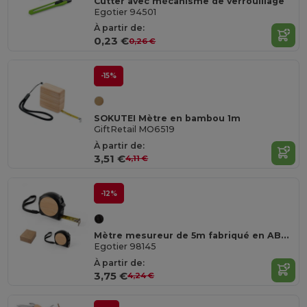
Cutter avec mécanisme de verrouillage
Egotier 94501
À partir de:
0,23 €
0,26 €
-15%
SOKUTEI Mètre en bambou 1m
GiftRetail MO6519
À partir de:
3,51 €
4,11 €
-12%
Mètre mesureur de 5m fabriqué en ABS recyclé (100 % rABS) et en bambou
Egotier 98145
À partir de:
3,75 €
4,24 €