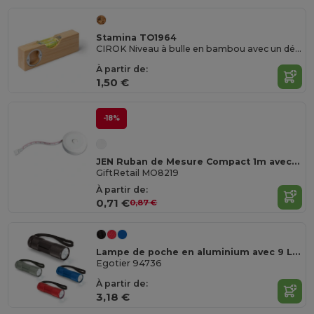
Stamina TO1964
CIROK Niveau à bulle en bambou avec un décapsuleur en métal intégré dans le corps
À partir de:
1,50 €
-18%
JEN Ruban de Mesure Compact 1m avec Bouton-Poussoir
GiftRetail MO8219
À partir de:
0,71 €
0,87 €
Lampe de poche en aluminium avec 9 LED
Egotier 94736
À partir de:
3,18 €