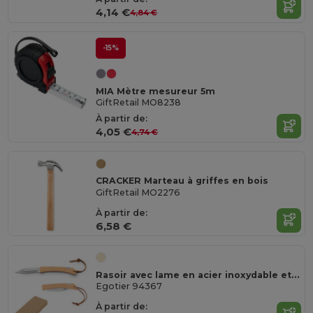
4,14 €
4,84 €
-15%
MIA Mètre mesureur 5m
GiftRetail MO8238
À partir de:
4,05 €
4,74 €
CRACKER Marteau à griffes en bois
GiftRetail MO2276
À partir de:
6,58 €
Rasoir avec lame en acier inoxydable et manche en bambou
Egotier 94367
À partir de: