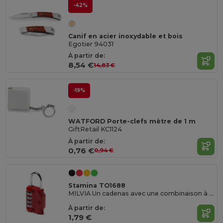
-42%
Canif en acier inoxydable et bois
Egotier 94031
À partir de:
8,54 €
14,83 €
-19%
WATFORD Porte-clefs mètre de 1 m
GiftRetail KC1124
À partir de:
0,76 €
0,94 €
Stamina TO1688
MILVIA Un cadenas avec une combinaison à 4 chiffres
À partir de:
1,79 €