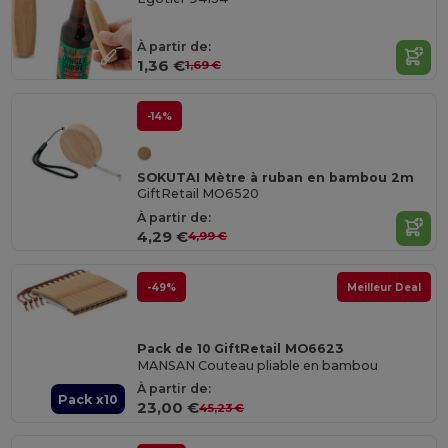
À partir de:
1,36 €
1,69 €
-14%
SOKUTAI Mètre à ruban en bambou 2m
GiftRetail MO6520
À partir de:
4,29 €
4,99 €
-49%
Meilleur Deal
Pack de 10 GiftRetail MO6623
MANSAN Couteau pliable en bambou
À partir de:
Pack x10
23,00 €
45,23 €