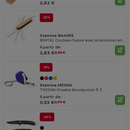
2,62 €
-55%
Stamina NA4096
BINTAL Couteau Suisse avec accessoires en acier inoxydable et corps en bambou
À partir de:
2,83 €
6,33 €
-31%
Stamina ME1004
TRESNA Prueba descripccion fr 3
À partir de:
0,53 €
0,77 €
-40%