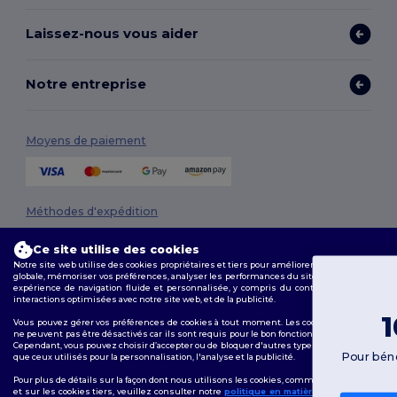
Laissez-nous vous aider
Notre entreprise
Moyens de paiement
Méthodes d'expédition
Ce site utilise des cookies
Notre site web utilise des cookies propriétaires et tiers pour améliorer la fonctionnalité
globale, mémoriser vos préférences, analyser les performances du site et garantir une
expérience de navigation fluide et personnalisée, y compris du contenu adapté, des
Vous avez
interactions optimisées avec notre site web, et de la publicité.
10 € de remise !
Vous pouvez gérer vos préférences de cookies à tout moment. Les cookies essentiels
ne peuvent pas être désactivés car ils sont requis pour le bon fonctionnement du site.
Suivez-nous
Cependant, vous pouvez choisir d’accepter ou de bloquer d'autres types de cookies, tels
Pour bénéficier de votre remise, dites-nous : pour qui
que ceux utilisés pour la personnalisation, l'analyse et la publicité.
faites-vous vos achats ?
Pour plus de détails sur la façon dont nous utilisons les cookies, comment les contrôler
et sur les cookies tiers, veuillez consulter notre
politique en matière de cookies
et