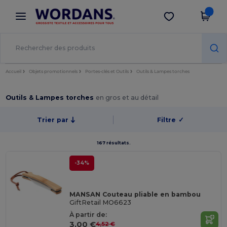
×
Appli Wordans
Obtenir l'appli
Meilleurs prix sur l’app !
Accueil
Objets promotionnels
Portes-clés et Outils
Outils & Lampes torches
Outils & Lampes torches
en gros et au détail
Trier par
Filtre
✓
167 résultats.
-34%
MANSAN Couteau pliable en bambou
GiftRetail MO6623
À partir de:
3,00 €
4,52 €