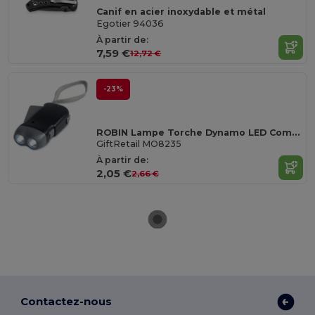
Canif en acier inoxydable et métal
Egotier 94036
À partir de:
7,59 €
12,72 €
-23%
ROBIN Lampe Torche Dynamo LED Compacte et Pratique
GiftRetail MO8235
À partir de:
2,05 €
2,66 €
Contactez-nous