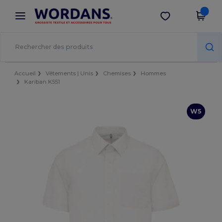
×
Appli Wordans
Obtenir l'appli
Meilleurs prix sur l’app !
Accueil
Vêtements | Unis
Chemises
Hommes
Kariban K551
W5