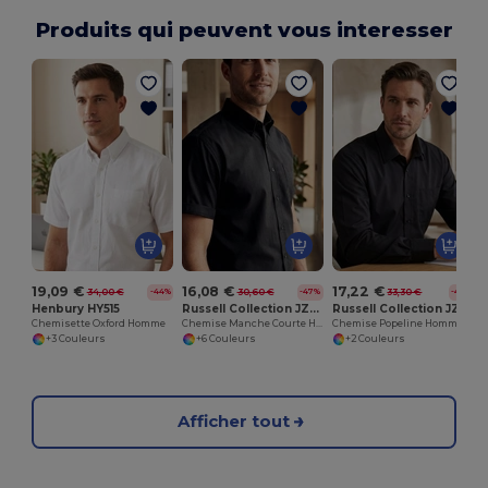
Produits qui peuvent vous interesser
19,09 €
16,08 €
17,22 €
34,00 €
30,60 €
33,30 €
-44%
-47%
-48%
Henbury HY515
Russell Collection JZ933
Russell Collection JZ936
Chemisette Oxford Homme
Chemise Manche Courte Homme Oxford Coton
Chemise Popeline Homme 100% Coton
+3 Couleurs
+6 Couleurs
+2 Couleurs
Afficher tout