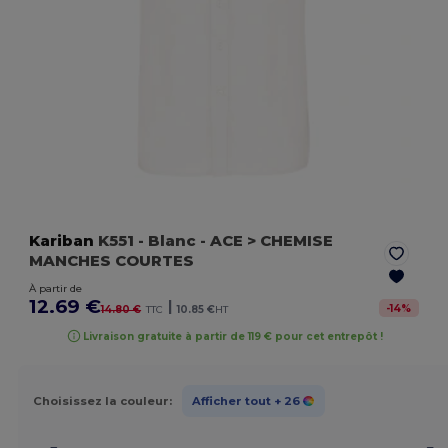
Kariban
K551
- Blanc
- ACE > CHEMISE
MANCHES COURTES
À partir de
12.69 €
|
-
14
%
14.80 €
TTC
10.85 €
HT
Livraison gratuite à partir de 119 € pour cet entrepôt !
Choisissez la couleur:
Afficher tout
+ 26