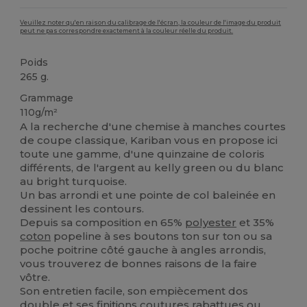
Veuillez noter qu'en raison du calibrage de l'écran, la couleur de l'image du produit
peut ne pas correspondre exactement à la couleur réelle du produit.
Poids
265 g.
Grammage
110g/m²
A la recherche d'une chemise à manches courtes
de coupe classique, Kariban vous en propose ici
toute une gamme, d'une quinzaine de coloris
différents, de l'argent au kelly green ou du blanc
au bright turquoise.
Un bas arrondi et une pointe de col baleinée en
dessinent les contours.
Depuis sa composition en 65%
polyester
et 35%
coton
popeline à ses boutons ton sur ton ou sa
poche poitrine côté gauche à angles arrondis,
vous trouverez de bonnes raisons de la faire
vôtre.
Son entretien facile, son empiècement dos
double et ses finitions coutures rabattues ou