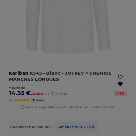
Kariban
K545
- Blanc
- JOFREY > CHEMISE
MANCHES LONGUES
À partir de
14.35 €
|
-
42
%
24.95 €
TTC
12.26 €
HT
5.0
10 Avis
Livraison gratuite à partir de 119 € pour cet entrepôt !
Choisissez la couleur:
Afficher tout
+ 25