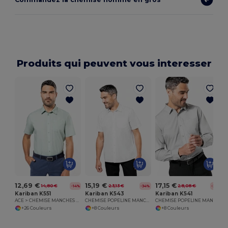
Produits qui peuvent vous interesser
12,69 €
15,19 €
17,15 €
14,80 €
23,13 €
28,08 €
-14%
-34%
-39%
Kariban K551
Kariban K543
Kariban K541
ACE > CHEMISE MANCHES COURTES
CHEMISE POPELINE MANCHES COURTES
CHEMISE POPELINE MANCHES LONGUES
+26 Couleurs
+8 Couleurs
+8 Couleurs