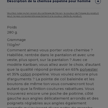
Description de la chemise popeline pour homme
Veuillez noter qu'en raison du calibrage de l'écran, la couleur de l'image du produit
peut ne pas correspondre exactement à la couleur réelle du produit.
Poids
280 g.
Grammage
110g/m²
Comment aimez-vous porter votre chemise ?
Habillée, rentrée dans le pantalon et avec une
veste, plus sport, sur la pantalon ? Avec ce
modèle Kariban, vous allez avoir le choix, d'autant
que la qualité répond présent en 65%
polyester
et 35%
coton
popeline. Vous voulez encore plus
d'arguments ? La pointe de col baleinée et les
boutons de même ton vous convaincront tout
autant que la finition coutures rabattues. Vous
trouverez encore une poche de poitrine, côté
gauche aux angles délicatement arrondis et des
poignets réglables aux angles également
arrondis qui jouissent d'une patte de manche