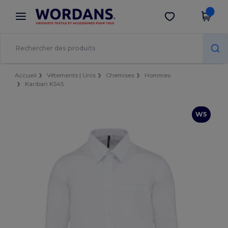
×
Appli Wordans
Obtenir l'appli
Meilleurs prix sur l’app !
Accueil
Vêtements | Unis
Chemises
Hommes
Kariban K545
W5