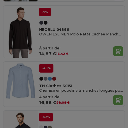
-9%
NEOBLU 04396
OWEN LSL MEN Polo Patte Cachée Manches Longues Homme
À partir de:
14,87 €
16,42 €
-40%
TH Clothes 30151
Chemise en popeline à manches longues pour hommes
À partir de:
16,88 €
28,08 €
-62%