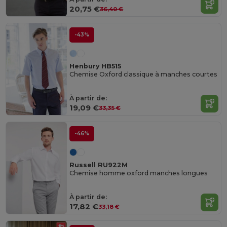
20,75 €
36,40 €
-43%
Henbury HB515
Chemise Oxford classique à manches courtes
À partir de:
19,09 €
33,35 €
-46%
Russell RU922M
Chemise homme oxford manches longues
À partir de:
17,82 €
33,18 €