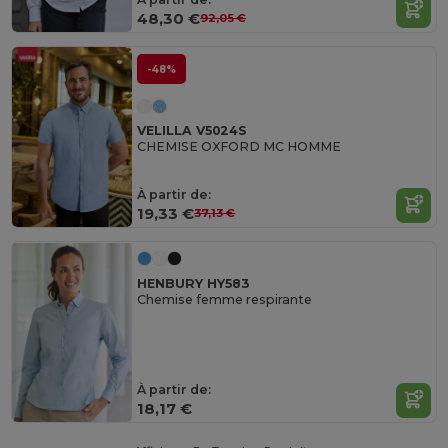
48,30 €
92,05 €
-48%
VELILLA V5024S
CHEMISE OXFORD MC HOMME
À partir de:
19,33 €
37,13 €
HENBURY HY583
Chemise femme respirante
À partir de:
18,17 €