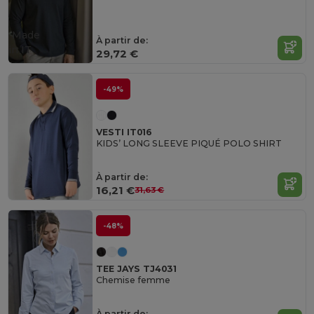
Made
À partir de:
in
IT
29,72 €
-49%
VESTI IT016
KIDS’ LONG SLEEVE PIQUÉ POLO SHIRT
À partir de:
16,21 €
31,63 €
-48%
TEE JAYS TJ4031
Chemise femme
À partir de: