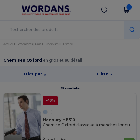
×
Appli Wordans
Obtenir l'appli
Meilleurs prix sur l’app !
Accueil
Vêtements | Unis
Chemises
Oxford
Chemises Oxford
en gros et au détail
Trier par
Filtre
✓
29 résultats.
-43%
Henbury HB510
Chemise Oxford classique à manches longues
À partir de: