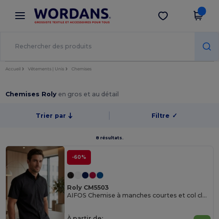
×
Appli Wordans
Obtenir l'appli
Meilleurs prix sur l’app !
Accueil
Vêtements | Unis
Chemises
Chemises Roly
en gros et au détail
Trier par
Filtre
✓
8 résultats.
-60%
Roly CM5503
AIFOS Chemise à manches courtes et col classique amidonné avec un bouton
À partir de: