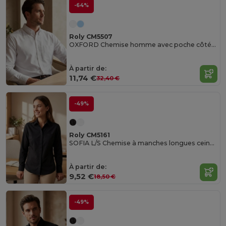
-64%
Roly CM5507
OXFORD Chemise homme avec poche côté coeur
À partir de:
11,74 €
32,40 €
-49%
Roly CM5161
SOFIA L/S Chemise à manches longues ceintré
À partir de:
9,52 €
18,50 €
-49%