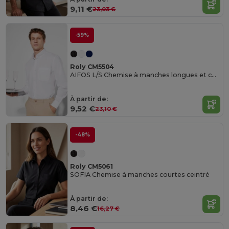
9,11 €
23,03 €
-59%
Roly CM5504
AIFOS L/S Chemise à manches longues et col classique avec un bouton amidonné
À partir de:
9,52 €
23,10 €
-48%
Roly CM5061
SOFIA Chemise à manches courtes ceintré
À partir de:
8,46 €
16,27 €