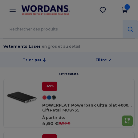
×
Appli Wordans
Obtenir l'appli
Meilleurs prix sur l’app !
Vêtements Laser
en gros et au détail
Trier par
Filtre
✓
517 résultats.
-49%
POWERFLAT Powerbank ultra plat 4000 mAh
GiftRetail MO8735
À partir de:
4,60 €
8,93 €