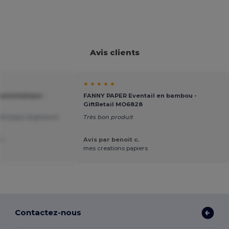
Avis clients
★ ★ ★ ★ ★
 automatique -
FANNY PAPER Eventail en bambou -
GiftRetail MO6828
ent pour la gravure
Très bon produit
C.
Avis par benoit c.
mes creations papiers
Contactez-nous