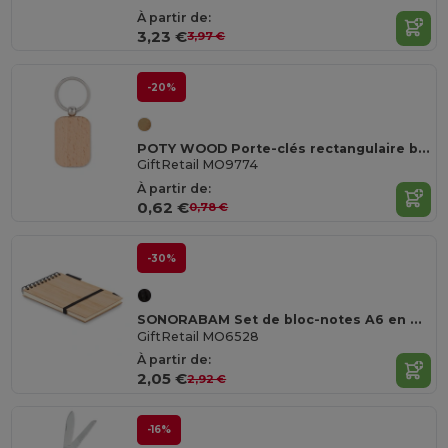
À partir de:
3,23 €
3,97 €
-20%
POTY WOOD Porte-clés rectangulaire bois
GiftRetail MO9774
À partir de:
0,62 €
0,78 €
-30%
SONORABAM Set de bloc-notes A6 en bambou
GiftRetail MO6528
À partir de:
2,05 €
2,92 €
-16%