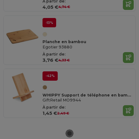
À partir de:
4,05 €
4,74 €
-13%
Planche en bambou
Egotier 93880
À partir de:
3,76 €
4,33 €
-42%
WHIPPY Support de téléphone en bambou
GiftRetail MO9944
À partir de:
1,45 €
2,49 €