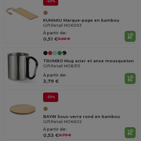
-22%
KUMAKU Marque-page en bambou
GiftRetail MO6593
À partir de:
0,51 €
0,66 €
TRUMBO Mug acier et anse mousqueton
GiftRetail MO8313
À partir de:
3,79 €
-33%
BAYIN Sous-verre rond en bambou
GiftRetail MO6602
À partir de:
0,53 €
0,79 €