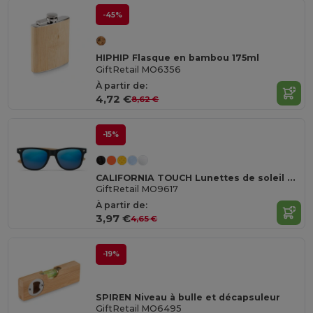
-45%
HIPHIP Flasque en bambou 175ml
GiftRetail MO6356
À partir de:
4,72 €
8,62 €
-15%
CALIFORNIA TOUCH Lunettes de soleil en bambou
GiftRetail MO9617
À partir de:
3,97 €
4,65 €
-19%
SPIREN Niveau à bulle et décapsuleur
GiftRetail MO6495