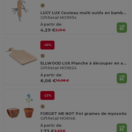
LUCY LUX Couteau multi outils en bambou
GiftRetail MO9934
À partir de:
4,29 €
5,13 €
-45%
ELLWOOD LUX Planche à découper en aulne
GiftRetail MO9624
À partir de:
6,06 €
10,98 €
-23%
FORGET ME NOT Pot graines de myosotis
GiftRetail MO6146
À partir de:
1,73 €
2,23 €