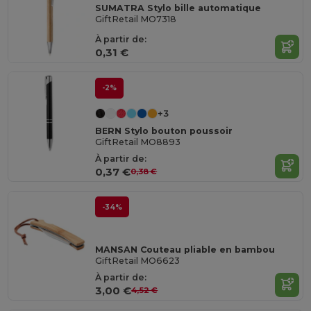
SUMATRA Stylo bille automatique
GiftRetail MO7318
À partir de:
0,31 €
-2%
+3
BERN Stylo bouton poussoir
GiftRetail MO8893
À partir de:
0,37 €
0,38 €
-34%
MANSAN Couteau pliable en bambou
GiftRetail MO6623
À partir de:
3,00 €
4,52 €