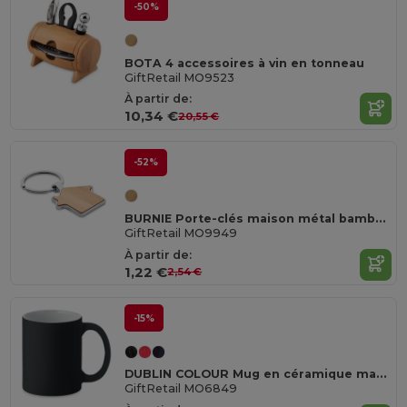
-50%
BOTA 4 accessoires à vin en tonneau
GiftRetail MO9523
À partir de:
10,34 €
20,55 €
-52%
BURNIE Porte-clés maison métal bambou
GiftRetail MO9949
À partir de:
1,22 €
2,54 €
-15%
DUBLIN COLOUR Mug en céramique mate 300 ml
GiftRetail MO6849