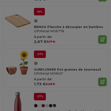
-16%
BEMGA Planche à découper en bambou
GiftRetail MO6778
À partir de:
2,67 €
3,17 €
-23%
SUNFLOWER Pot graines de tournesol
GiftRetail MO6147
À partir de:
1,73 €
2,23 €
-37%