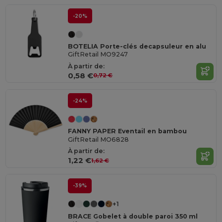
-20%
BOTELIA Porte-clés decapsuleur en alu
GiftRetail MO9247
À partir de:
0,58 €
0,72 €
-24%
FANNY PAPER Eventail en bambou
GiftRetail MO6828
À partir de:
1,22 €
1,62 €
-39%
+1
BRACE Gobelet à double paroi 350 ml