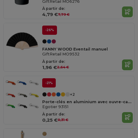
GiftRetail MO6276
À partir de:
4,79 €
7,79 €
-26%
FANNY WOOD Eventail manuel
GiftRetail MO9532
À partir de:
1,96 €
2,64 €
-21%
+2
Porte-clés en aluminium avec ouvre-capsules
Egotier 93151
À partir de:
0,25 €
0,31 €