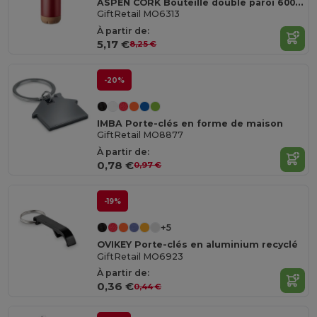
ASPEN CORK Bouteille double paroi 600 ml
GiftRetail MO6313
À partir de:
5,17 €
8,25 €
-20%
IMBA Porte-clés en forme de maison
GiftRetail MO8877
À partir de:
0,78 €
0,97 €
-19%
+5
OVIKEY Porte-clés en aluminium recyclé
GiftRetail MO6923
À partir de:
0,36 €
0,44 €