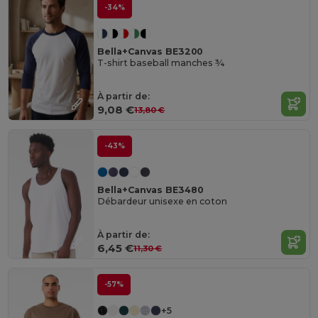
-34%
Bella+Canvas BE3200
T-shirt baseball manches ¾
À partir de:
9,08 €
13,80 €
-43%
Bella+Canvas BE3480
Débardeur unisexe en coton
À partir de:
6,45 €
11,30 €
-57%
+5