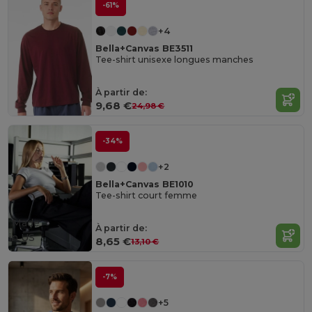
-61%
+4
Bella+Canvas BE3511
Tee-shirt unisexe longues manches
À partir de:
9,68 €
24,98 €
-34%
+2
Bella+Canvas BE1010
Tee-shirt court femme
Made
À partir de:
in
US
8,65 €
13,10 €
-7%
+5