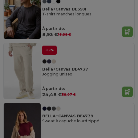
Bella+Canvas BE3501
T-shirt manches longues
À partir de:
8,93 €
15,98 €
-59%
Bella+Canvas BE4737
Jogging unisex
À partir de:
24,48 €
59,97 €
BELLA+CANVAS BE4739
Sweat à capuche lourd zippé