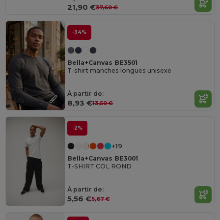
21,90 €
37,60 €
-34%
Bella+Canvas BE3501
T-shirt manches longues unisexe
Made
À partir de:
in
US
8,93 €
13,50 €
-2%
+19
Bella+Canvas BE3001
T-SHIRT COL ROND
À partir de:
5,56 €
5,67 €