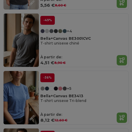
5,56 €
8,60 €
-49%
+4
Bella+Canvas BE3001CVC
T-shirt unisexe chiné
À partir de:
4,51 €
8,90 €
-36%
+5
Bella+Canvas BE3413
T-shirt unisexe Tri-blend
À partir de:
8,12 €
12,60 €