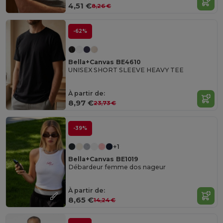
4,51 €
8,26 €
-62%
Bella+Canvas BE4610
UNISEX SHORT SLEEVE HEAVY TEE
À partir de:
8,97 €
23,73 €
-39%
+1
Bella+Canvas BE1019
Débardeur femme dos nageur
À partir de:
8,65 €
14,24 €