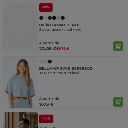
-59%
+1
Bella+Canvas BE4711
Sweat unisexe col rond
À partir de:
22,05 €
53,72 €
BELLA+CANVAS BE6882GD
Tee-shirt court délavé
À partir de:
9,03 €
-44%