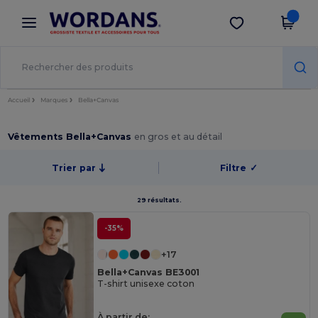
×
Appli Wordans
Obtenir l'appli
Meilleurs prix sur l’app !
Accueil
Marques
Bella+Canvas
Vêtements Bella+Canvas
en gros et au détail
Trier par
Filtre
✓
29 résultats.
-35%
+17
Bella+Canvas BE3001
T-shirt unisexe coton
À partir de: