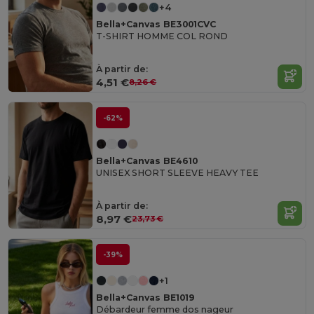
+4
Bella+Canvas BE3001CVC
T-SHIRT HOMME COL ROND
À partir de:
4,51 €
8,26 €
-62%
Bella+Canvas BE4610
UNISEX SHORT SLEEVE HEAVY TEE
À partir de:
8,97 €
23,73 €
-39%
+1
Bella+Canvas BE1019
Débardeur femme dos nageur