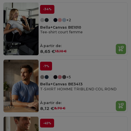
-34%
+2
Bella+Canvas BE1010
Tee-shirt court femme
Made
À partir de:
in
US
8,65 €
13,10 €
-7%
+5
Bella+Canvas BE3413
T-SHIRT HOMME TRIBLEND COL ROND
Made
À partir de:
in
US
8,12 €
8,70 €
-45%