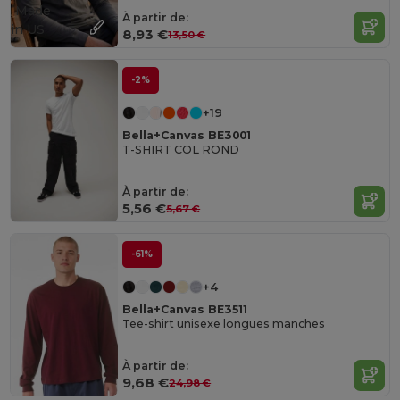
Made
À partir de:
in
US
8,93 €
13,50 €
-2%
+19
Bella+Canvas BE3001
T-SHIRT COL ROND
À partir de:
5,56 €
5,67 €
-61%
+4
Bella+Canvas BE3511
Tee-shirt unisexe longues manches
À partir de:
9,68 €
24,98 €