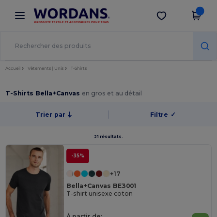
×
Appli Wordans
Obtenir l'appli
Meilleurs prix sur l’app !
Accueil
Vêtements | Unis
T-Shirts
T-Shirts Bella+Canvas
en gros et au détail
Trier par
Filtre
✓
21 résultats.
-35%
+17
Bella+Canvas BE3001
T-shirt unisexe coton
À partir de: