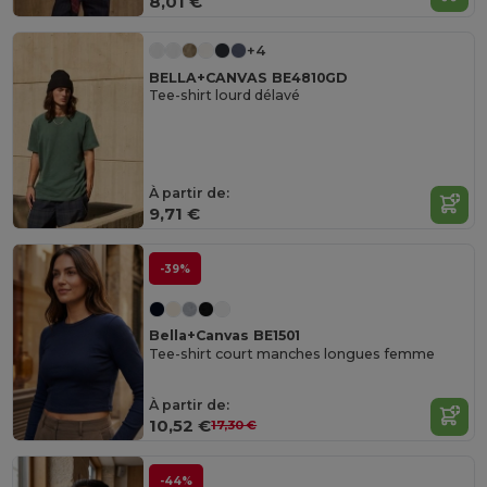
8,01 €
+4
BELLA+CANVAS BE4810GD
Tee-shirt lourd délavé
À partir de:
9,71 €
-39%
Bella+Canvas BE1501
Tee-shirt court manches longues femme
À partir de:
10,52 €
17,30 €
-44%