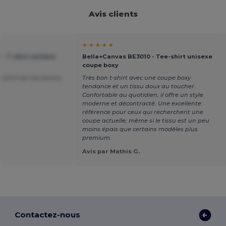
Avis clients
★ ★ ★ ★ ★
- T-shirt unisexe
Bella+Canvas BE3010 - Tee-shirt unisexe
coupe boxy
t-shirt de très bonne
Très bon t-shirt avec une coupe boxy
tendance et un tissu doux au toucher.
Confortable au quotidien, il offre un style
moderne et décontracté. Une excellente
référence pour ceux qui recherchent une
coupe actuelle, même si le tissu est un peu
moins épais que certains modèles plus
premium.
.
Avis par Mathis G.
Contactez-nous