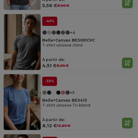
5,56 €
8,60 €
-49%
+4
Bella+Canvas BE3001CVC
T-shirt unisexe chiné
À partir de:
4,51 €
8,90 €
-36%
+5
Bella+Canvas BE3413
T-shirt unisexe Tri-blend
À partir de:
8,12 €
12,60 €