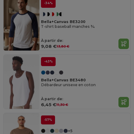
-34%
Bella+Canvas BE3200
T-shirt baseball manches ¾
À partir de:
9,08 €
13,80 €
-43%
Bella+Canvas BE3480
Débardeur unisexe en coton
À partir de:
6,45 €
11,30 €
-57%
+5