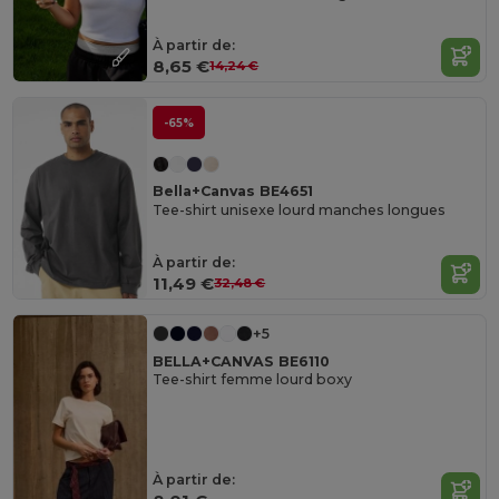
À partir de:
8,65 €
14,24 €
-65%
Bella+Canvas BE4651
Tee-shirt unisexe lourd manches longues
À partir de:
11,49 €
32,48 €
+5
BELLA+CANVAS BE6110
Tee-shirt femme lourd boxy
À partir de: