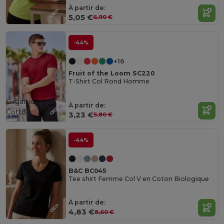
À partir de:
5,05 €
6,90 €
-44%
+16
Fruit of the Loom SC220
T-Shirt Col Rond Homme
Organic
À partir de:
Cotton
3,23 €
5,80 €
-44%
B&C BC045
Tee shirt Femme Col V en Coton Biologique
À partir de:
4,83 €
8,60 €