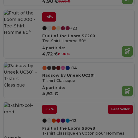
4,90 €
9,40 €
-41%
+23
Fruit of the Loom SC200
Tee-Shirt Homme 60°
À partir de:
4,72 €
8,00 €
+14
Radsow by Uneek UC301
T-shirt Classique
À partir de:
4,92 €
-57%
Best Seller
+13
Fruit of the Loom SS048
T-shirt Classique en Coton pour Hommes