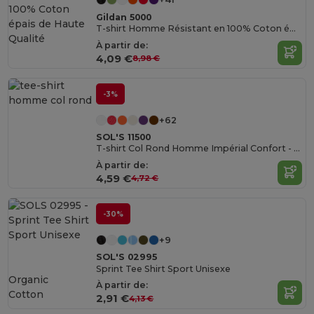
Gildan 5000
T-shirt Homme Résistant en 100% Coton épais de Haute Qualité
À partir de:
4,09 €
8,98 €
-3%
+62
SOL'S 11500
T-shirt Col Rond Homme Impérial Confort - qualité supérieure - coton semi-peigné
À partir de:
4,59 €
4,72 €
-30%
+9
SOL'S 02995
Sprint Tee Shirt Sport Unisexe
Organic
À partir de:
Cotton
2,91 €
4,13 €