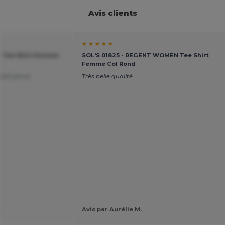
Avis clients
★ ★ ★ ★ ★
 Tee Shirt Unisexe
SOL'S 01825 - REGENT WOMEN Tee Shirt
Femme Col Rond
port prix à
Très belle qualité
.
Avis par Aurélie M.