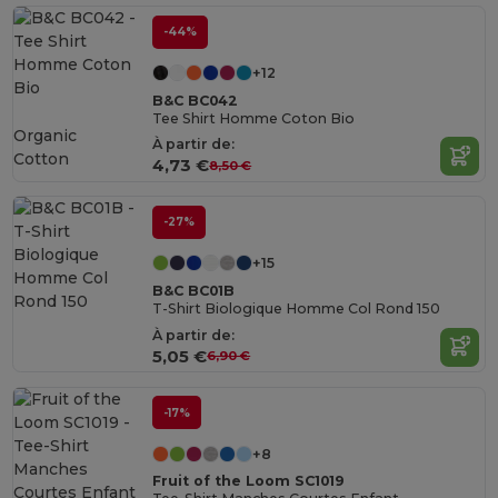
-44%
+12
B&C BC042
Tee Shirt Homme Coton Bio
Organic
À partir de:
Cotton
4,73 €
8,50 €
-27%
+15
B&C BC01B
T-Shirt Biologique Homme Col Rond 150
À partir de:
5,05 €
6,90 €
-17%
+8
Fruit of the Loom SC1019