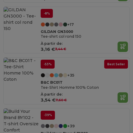
-8%
+17
GILDAN GN3000
Tee-shirt col rond 150
À partir de:
3,16 €
3,44 €
-53%
Best Seller
+35
B&C BC01T
Tee-Shirt Homme 100% Coton
À partir de:
3,54 €
7,60 €
-39%
+39