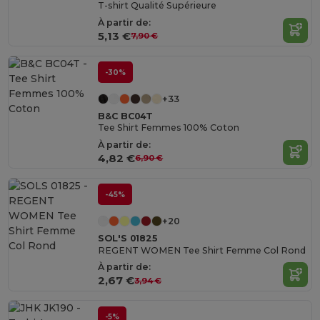
T-shirt Qualité Supérieure
À partir de:
5,13 €
7,90 €
-30%
+33
B&C BC04T
Tee Shirt Femmes 100% Coton
À partir de:
4,82 €
6,90 €
-45%
+20
SOL'S 01825
REGENT WOMEN Tee Shirt Femme Col Rond
À partir de:
2,67 €
3,94 €
-5%