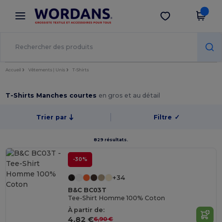
×
Appli Wordans
Obtenir l'appli
Meilleurs prix sur l’app !
Accueil
Vêtements | Unis
T-Shirts
T-Shirts Manches courtes
en gros et au détail
Trier par
Filtre
✓
829 résultats.
-30%
+34
B&C BC03T
Tee-Shirt Homme 100% Coton
À partir de:
4,82 €
6,90 €