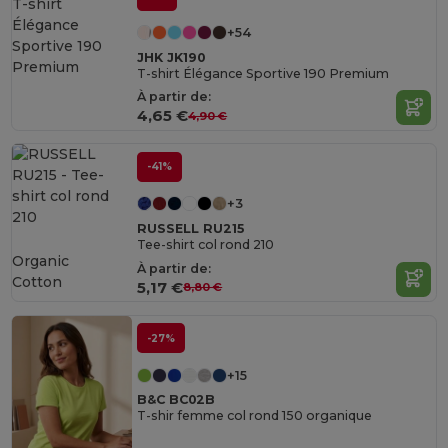
+54
JHK JK190
T-shirt Élégance Sportive 190 Premium
À partir de:
4,65 €
4,90 €
-41%
+3
RUSSELL RU215
Tee-shirt col rond 210
Organic
À partir de:
Cotton
5,17 €
8,80 €
-27%
+15
B&C BC02B
T-shir femme col rond 150 organique