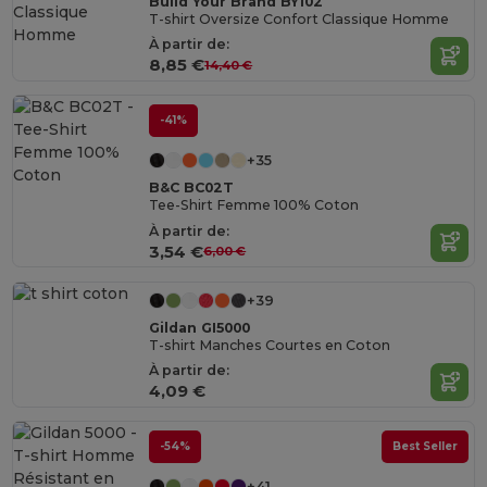
Build Your Brand BY102
T-shirt Oversize Confort Classique Homme
À partir de:
8,85 €
14,40 €
-41%
+35
B&C BC02T
Tee-Shirt Femme 100% Coton
À partir de:
3,54 €
6,00 €
+39
Gildan GI5000
T-shirt Manches Courtes en Coton
À partir de:
4,09 €
-54%
Best Seller
+41