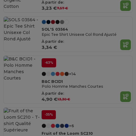
Organic
À partir de:
Cotton
3,23 €
7,57 €
SOL'S 03564
Epic Tee Shirt Unisexe Col Rond Ajusté
À partir de:
3,34 €
-63%
+14
B&C BCID1
Polo Homme Manches Courtes
À partir de:
4,90 €
13,30 €
-35%
+6
Fruit of the Loom SC210