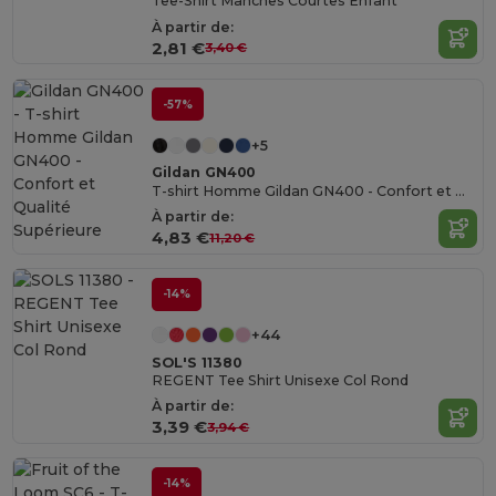
Tee-Shirt Manches Courtes Enfant
À partir de:
2,81 €
3,40 €
-57%
+5
Gildan GN400
T-shirt Homme Gildan GN400 - Confort et Qualité Supérieure
À partir de:
4,83 €
11,20 €
-14%
+44
SOL'S 11380
REGENT Tee Shirt Unisexe Col Rond
À partir de:
3,39 €
3,94 €
-14%