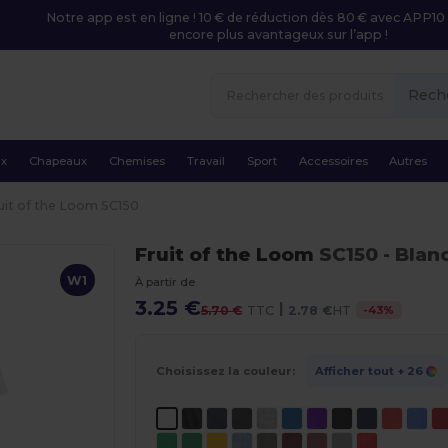
Notre app est en ligne ! 10 € de réduction dès 80 € avec APP10 
encore plus avantageux sur l’app !
Rech
ux
Chapeaux
Chemises
Travail
Sport
Accessoires
Autres
uit of the Loom SC150
Fruit of the Loom
SC150
- Blan
W1
À partir de
3.25 €
|
-
43
%
5.70 €
TTC
2.78 €
HT
Choisissez la couleur:
Afficher tout
+ 26