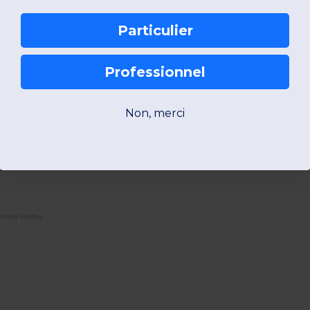
+14 Couleurs
+11 Couleurs
Particulier
S
M
L
XL
2XL
3XL
S
M
L
XL
Professionnel
W1
France
W1
France
Voir Article
Voir Art
Non, merci
e Loom
rticles vendus