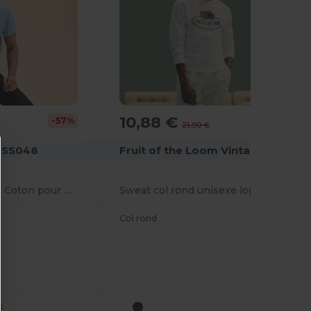
10,88 €
-50%
-57%
21,90 €
Fruit of the Loom Vintage SCV260
m SS048
Sweat col rond unisexe logo Fruit of the Loom
T-shirt Classique en Coton pour Hommes
Col rond