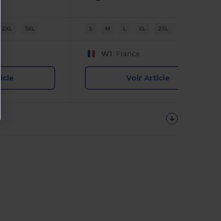
2XL
3XL
S
M
L
XL
2XL
W1
France
icle
Voir Article