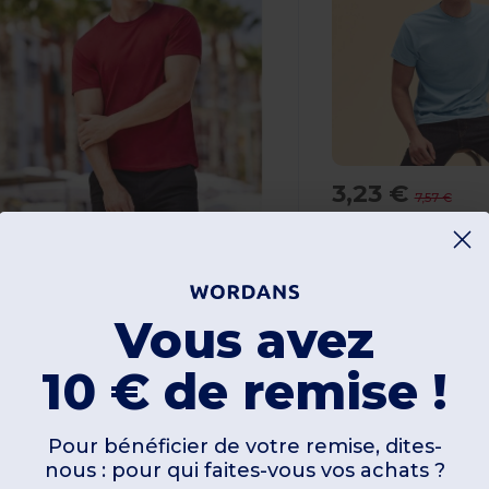
3,23 €
7,57 €
Fruit of the Loo
,23 €
-44%
5,80 €
ruit of the Loom SC220
Vous avez
100% coton
135 gsm
10 € de remise !
-Shirt Col Rond Homme
00% coton
40 gsm
Pour bénéficier de votre remise, dites-
nous : pour qui faites-vous vos achats ?