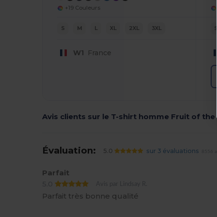
+19 Couleurs
S
M
L
XL
2XL
3XL
W1
France
Avis clients sur le T-shirt homme Fruit of th
Évaluation:
5.0
sur 3 évaluations
8556 a
Parfait
5.0
Avis par Lindsay R.
Parfait très bonne qualité