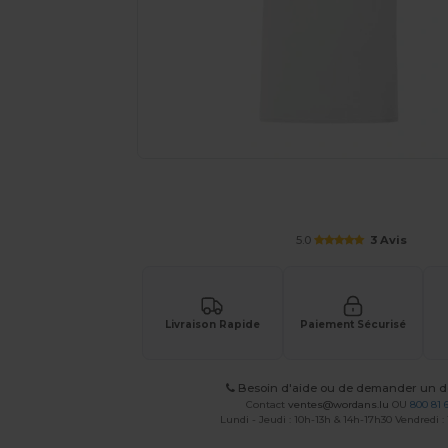
Personnalisez votre produit en li
5.0
3 Avis
Livraison Rapide
Paiement Sécurisé
Besoin d'aide ou de demander un de
Contact
ventes@wordans.lu
OU
800 81 
Lundi - Jeudi : 10h-13h & 14h-17h30 Vendredi :