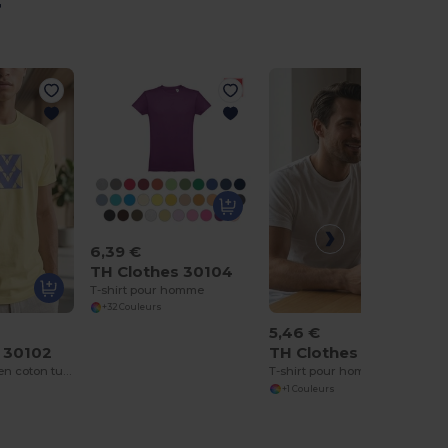
r
6,39 €
TH Clothes 30104
T-shirt pour homme
+32 Couleurs
5,46 €
 30102
TH Clothes 30109
T-shirt homme en coton tubulaire
T-shirt pour homme
+1 Couleurs