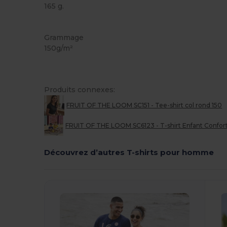
165 g.
Étiquette détachable
Personnalisé
Stock élévé
Grammage
150g/m²
Produits connexes:
FRUIT OF THE LOOM SC151 - Tee-shirt col rond 150
FRUIT OF THE LOOM SC6123 - T-shirt Enfant Confort
Découvrez d’autres T-shirts pour homme
Personnalisez-
P
Le !