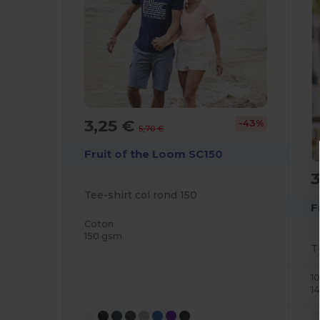
3,25 €
-43%
5,70 €
Fruit of the Loom SC150
3
Tee-shirt col rond 150
F
Coton
150 gsm
T
1
1