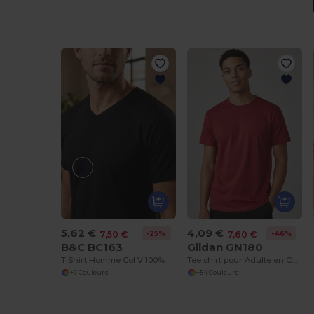
5,62 €
4,09 €
-25%
-46%
7,50 €
7,60 €
B&C BC163
Gildan GN180
T Shirt Homme Col V 100% Coton
Tee shirt pour Adulte en Coton Lourd
+7 Couleurs
+54 Couleurs