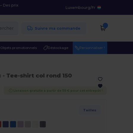
– Des prix
Luxembourg
/
Fr
ercher
Suivre ma commande
Objets promotionnels
Déstockage
Personnaliser !
c
- Tee-shirt col rond 150
Livraison gratuite à partir de 119 € pour cet entrepôt !
Tailles