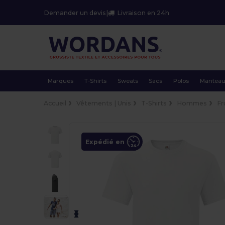
Demander un devis
|
Livraison en 24h
Marques
T-Shirts
Sweats
Sacs
Polos
Mantea
Accueil
Vêtements | Unis
T-Shirts
Hommes
Fr
Expédié en