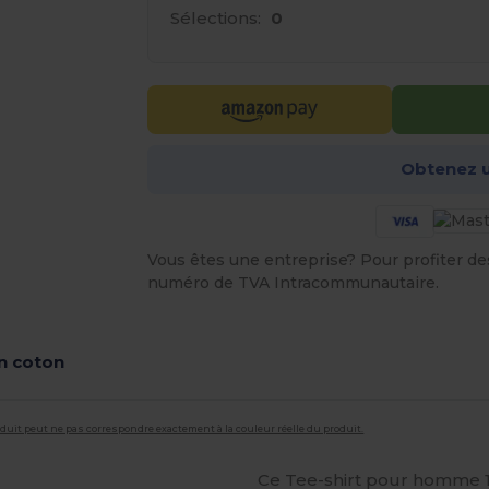
Sélections:
0
Obtenez u
Vous êtes une entreprise? Pour profiter des 
numéro de TVA Intracommunautaire.
n coton
roduit peut ne pas correspondre exactement à la couleur réelle du produit.
Ce Tee-shirt pour homme