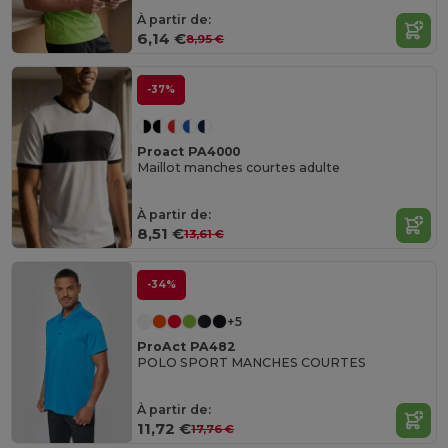
À partir de:
6,14 €
8,95 €
-37%
Proact PA4000
Maillot manches courtes adulte
À partir de:
8,51 €
13,61 €
-34%
+5
ProAct PA482
POLO SPORT MANCHES COURTES
À partir de:
11,72 €
17,76 €