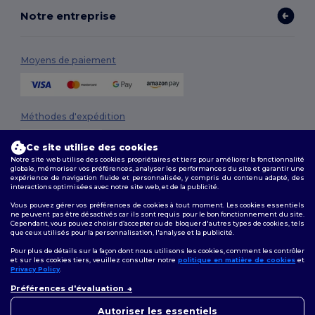
Notre entreprise
Moyens de paiement
Méthodes d'expédition
Ce site utilise des cookies
Notre site web utilise des cookies propriétaires et tiers pour améliorer la fonctionnalité
globale, mémoriser vos préférences, analyser les performances du site et garantir une
expérience de navigation fluide et personnalisée, y compris du contenu adapté, des
interactions optimisées avec notre site web, et de la publicité.
Vous pouvez gérer vos préférences de cookies à tout moment. Les cookies essentiels
ne peuvent pas être désactivés car ils sont requis pour le bon fonctionnement du site.
Suivez-nous
Cependant, vous pouvez choisir d’accepter ou de bloquer d'autres types de cookies, tels
que ceux utilisés pour la personnalisation, l'analyse et la publicité.
Pour plus de détails sur la façon dont nous utilisons les cookies, comment les contrôler
et sur les cookies tiers, veuillez consulter notre
politique en matière de cookies
et
Privacy Policy
.
2026. Tous droits réservés
👋
Bonjour
Conditions Générales
|
Politique de personnalisation
|
Politique de
Préférences d'évaluation
Si vous avez des questions ou
Confidentialité
|
Politique de Cookies
|
Plan du Site
des préoccupations, vous
Autoriser les essentiels