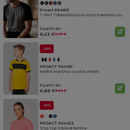
Proact PA4010
T-shirt Triblend bicolore sport manches courtes adulte
À partir de:
8,23 €
12,91 €
-29%
PROACT PA4001
Maillot manches courtes enfant
À partir de:
6,86 €
9,64 €
-32%
PROACT PA4022
Crop top triblend femme