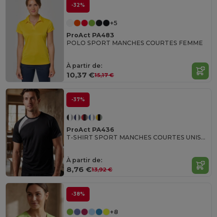
-32%
+5
ProAct PA483
POLO SPORT MANCHES COURTES FEMME
À partir de:
10,37 €
15,17 €
-37%
ProAct PA436
T-SHIRT SPORT MANCHES COURTES UNISEXE
À partir de:
8,76 €
13,92 €
-38%
+8