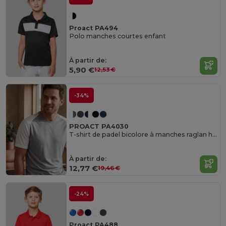
Proact PA494
Polo manches courtes enfant
À partir de:
5,90 €
12,53 €
-34%
PROACT PA4030
T-shirt de padel bicolore à manches raglan homme
À partir de:
12,77 €
19,46 €
-24%
Proact PA488