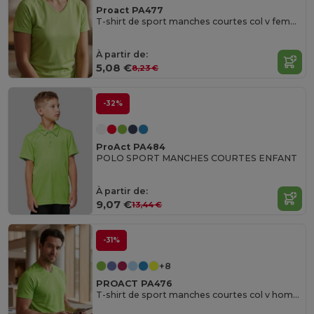
Proact PA477
T-shirt de sport manches courtes col v femme
À partir de:
5,08 €
8,23 €
-32%
ProAct PA484
POLO SPORT MANCHES COURTES ENFANT
À partir de:
9,07 €
13,44 €
-31%
+8
PROACT PA476
T-shirt de sport manches courtes col v homme