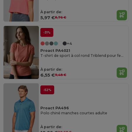
À partir de:
5,97 €
8,76 €
-31%
+4
Proact PA4021
T-shirt de sport à col rond Triblend pour femme
À partir de:
6,55 €
9,48 €
-52%
Proact PA496
Polo chiné manches courtes adulte
À partir de: