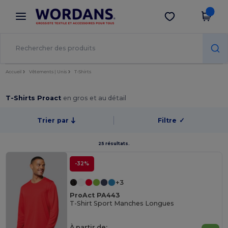
×
Appli Wordans
Obtenir l'appli
Meilleurs prix sur l’app !
Accueil
Vêtements | Unis
T-Shirts
T-Shirts Proact
en gros et au détail
Trier par
Filtre
✓
25 résultats.
-32%
+3
ProAct PA443
T-Shirt Sport Manches Longues
À partir de: