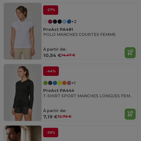
-27%
+2
ProAct PA481
POLO MANCHES COURTES FEMME
À partir de:
10,54 €
14,47 €
-44%
+1
ProAct PA444
T-SHIRT SPORT MANCHES LONGUES FEMME
À partir de:
7,19 €
12,76 €
-36%