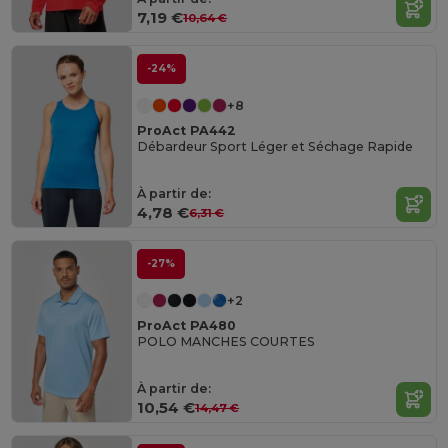
7,19 €
10,64 €
-24%
+8
ProAct PA442
Débardeur Sport Léger et Séchage Rapide
À partir de:
4,78 €
6,31 €
-27%
+2
ProAct PA480
POLO MANCHES COURTES
À partir de:
10,54 €
14,47 €