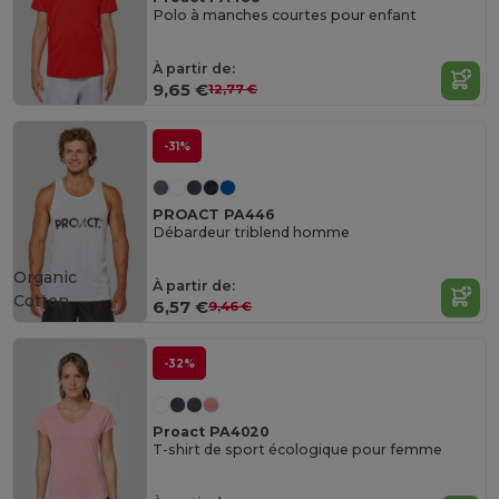
Polo à manches courtes pour enfant
À partir de:
9,65 €
12,77 €
-31%
PROACT PA446
Débardeur triblend homme
Organic
À partir de:
Cotton
6,57 €
9,46 €
-32%
Proact PA4020
T-shirt de sport écologique pour femme