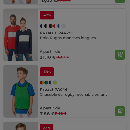
10,02 €
20,69 €
-42%
PROACT PA429
Polo Rugby manches longues
À partir de:
21,10 €
36,64 €
-34%
Proact PA046
Chasuble de rugby réversible enfant
À partir de:
7,88 €
11,88 €
-53%