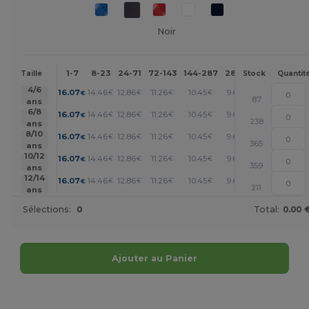
Noir
1-7
8-23
24-71
72-143
144-287
288 +
Plus
Taille
Stock
Quantit
+
4/6
16.07
14.46
12.86
11.26
10.45
9.65
€
€
€
€
€
€
87
ans
+
6/8
16.07
14.46
12.86
11.26
10.45
9.65
€
€
€
€
€
€
238
ans
+
8/10
16.07
14.46
12.86
11.26
10.45
9.65
€
€
€
€
€
€
365
ans
+
10/12
16.07
14.46
12.86
11.26
10.45
9.65
€
€
€
€
€
€
359
ans
+
12/14
16.07
14.46
12.86
11.26
10.45
9.65
€
€
€
€
€
€
211
ans
Sélections:
0
Total:
0.00 
Ajouter au Panier
Personnalisez-le !