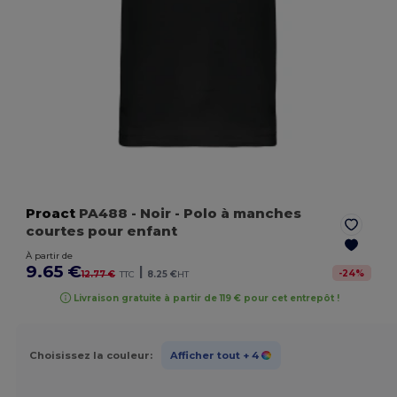
Proact
PA488
- Noir
- Polo à manches
courtes pour enfant
À partir de
9.65 €
|
-
24
%
12.77 €
TTC
8.25 €
HT
Livraison gratuite à partir de 119 € pour cet entrepôt !
Choisissez la couleur:
Afficher tout
+ 4