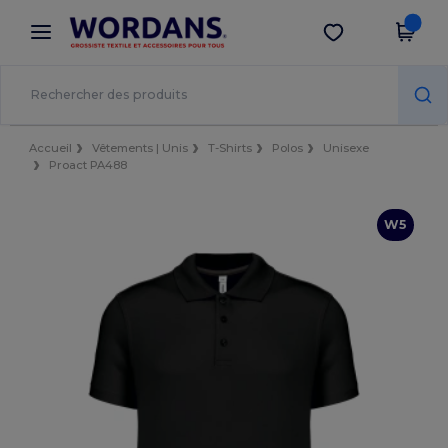
×
Appli Wordans
Obtenir l'appli
Meilleurs prix sur l’app !
Accueil
Vêtements | Unis
T-Shirts
Polos
Unisexe
Proact PA488
W5