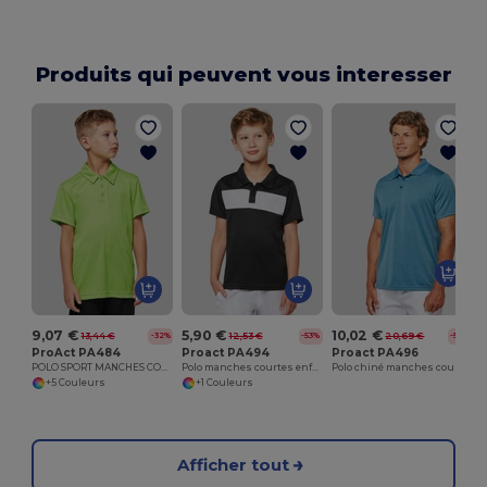
Produits qui peuvent vous interesser
9,07 €
5,90 €
10,02 €
13,44 €
12,53 €
20,69 €
-32%
-53%
-52%
ProAct PA484
Proact PA494
Proact PA496
POLO SPORT MANCHES COURTES ENFANT
Polo manches courtes enfant
Polo chiné manches courtes adulte
+5 Couleurs
+1 Couleurs
Afficher tout