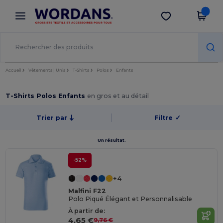
×
Appli Wordans
Obtenir l'appli
Meilleurs prix sur l’app !
Accueil
Vêtements | Unis
T-Shirts
Polos
Enfants
T-Shirts Polos Enfants
en gros et au détail
Trier par
Filtre
✓
Un résultat.
-52%
+4
Malfini F22
Polo Piqué Élégant et Personnalisable
À partir de:
4,65 €
9,76 €