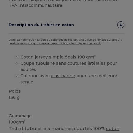
TVA Intracommunautaire.
Description du t-shirt en coton
Veuillez noter qu'en raison du calibrage de l'écran, la couleur de l'image du produit
peut ne pas correspondre exactement à la couleur réelle du produit.
Coton
jersey
simple épais 190 g/m²
Coupe tubulaire sans
coutures latérales
pour
adultes
Col rond avec
élasthanne
pour une meilleure
tenue
Poids
136 g.
Étiquette détachable
Personnalisé
Stock élévé
Grammage
190g/m²
T-shirt tubulaire à manches courtes 100%
coton