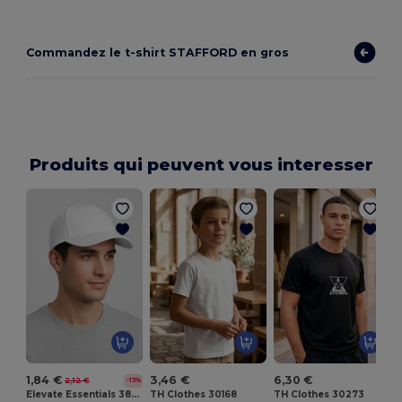
Commandez le t-shirt STAFFORD en gros
Produits qui peuvent vous interesser
T
1,84 €
3,46 €
6,30 €
2,12 €
-13%
Elevate Essentials 38666
TH Clothes 30168
TH Clothes 30273