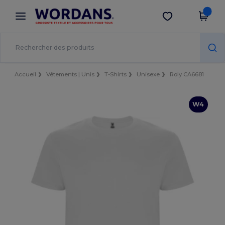
×
Appli Wordans
Obtenir l'appli
Meilleurs prix sur l’app !
Accueil
Vêtements | Unis
T-Shirts
Unisexe
Roly CA6681
W4