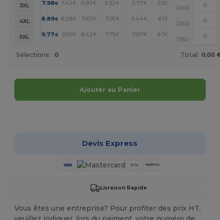
+
7.98
7.42
6.87
6.32
5.77
5.50
€
€
€
€
€
€
3XL
2000
+
8.89
8.28
7.67
7.05
6.44
6.13
€
€
€
€
€
€
4XL
2000
+
9.77
9.10
8.42
7.75
7.07
6.74
€
€
€
€
€
€
5XL
1362
Sélections:
0
Total:
0.00 
Ajouter au Panier
Personnalisez-le !
Devis Express
Livraison Rapide
Vous êtes une entreprise? Pour profiter des prix HT,
veuillez indiquer, lors du paiment, votre numéro de