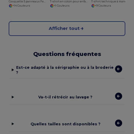
Casquette 5 panneaux Feniks
T-shirt en coton pour enfants (unisexe)
T-shirt technique à manches courtes en polyester
+14 Couleurs
+1 Couleurs
+9 Couleurs
Afficher tout
Questions fréquentes
Est-ce adapté à la sérigraphie ou à la broderie
?
Va-t-il rétrécir au lavage ?
Quelles tailles sont disponibles ?