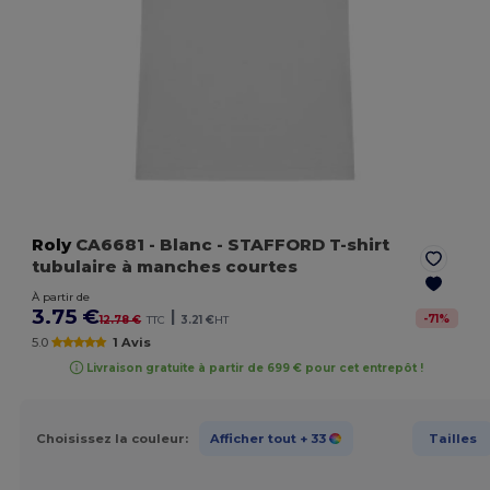
Roly
CA6681
- Blanc
- STAFFORD T-shirt
tubulaire à manches courtes
À partir de
3.75 €
|
-
71
%
12.78 €
TTC
3.21 €
HT
5.0
1 Avis
Livraison gratuite à partir de 699 € pour cet entrepôt !
Choisissez la couleur:
Afficher tout
+ 33
Tailles