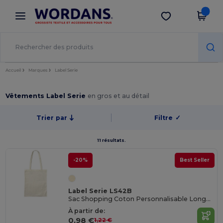
×
Appli Wordans
Obtenir l'appli
Meilleurs prix sur l’app !
Accueil
Marques
Label Serie
Vêtements Label Serie
en gros et au détail
Trier par
Filtre
✓
11 résultats.
-20%
Best Seller
Label Serie LS42B
Sac Shopping Coton Personnalisable Longues Anses
À partir de:
0,98 €
1,22 €