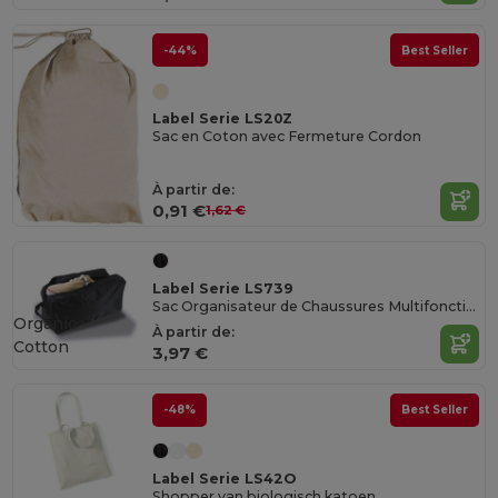
-44%
Best Seller
Label Serie LS20Z
Sac en Coton avec Fermeture Cordon
À partir de:
0,91 €
1,62 €
Label Serie LS739
Sac Organisateur de Chaussures Multifonction
Organic
À partir de:
Cotton
3,97 €
-48%
Best Seller
Label Serie LS42O
Shopper van biologisch katoen