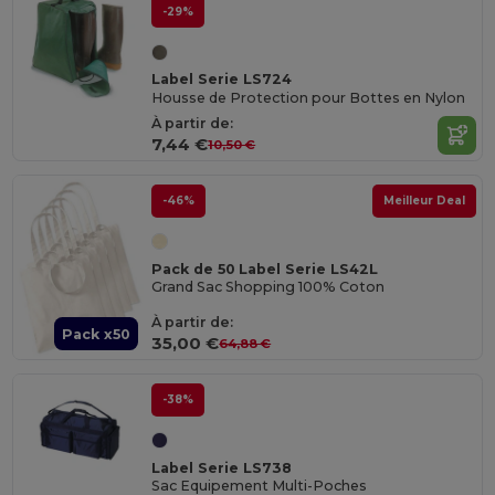
-29%
Label Serie LS724
Housse de Protection pour Bottes en Nylon
À partir de:
7,44 €
10,50 €
-46%
Meilleur Deal
Pack de 50 Label Serie LS42L
Grand Sac Shopping 100% Coton
À partir de:
Pack x50
35,00 €
64,88 €
-38%
Label Serie LS738
Sac Equipement Multi-Poches