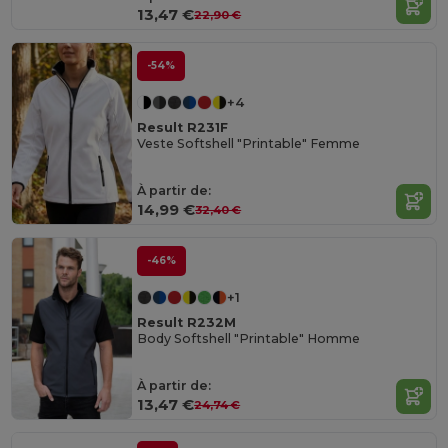
13,47 €
22,90 €
-54%
+4
Result R231F
Veste Softshell "Printable" Femme
À partir de:
14,99 €
32,40 €
-46%
+1
Result R232M
Body Softshell "Printable" Homme
À partir de:
13,47 €
24,74 €