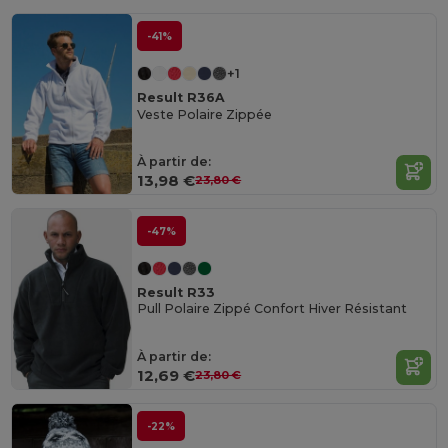
-41%
+1
Result R36A
Veste Polaire Zippée
À partir de:
13,98 €
23,80 €
-47%
Result R33
Pull Polaire Zippé Confort Hiver Résistant
À partir de:
12,69 €
23,80 €
-22%