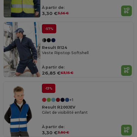
À partir de:
3,30 €
3,56 €
-57%
Result R124
Veste Ripstop Softshell
À partir de:
26,85 €
63,15 €
-13%
+1
Result R200JEV
Gilet de visibilité enfant
À partir de:
3,30 €
3,80 €