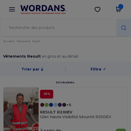
×
Appli Wordans
Obtenir l'appli
Meilleurs prix sur l’app !
Accueil
Marques
Result
Vêtements Result
en gros et au détail
Trier par
Filtre
✓
321 résultats.
-10%
+6
RESULT R200EV
Gilet Haute Visibilité Sécurité R200EV
À partir de: