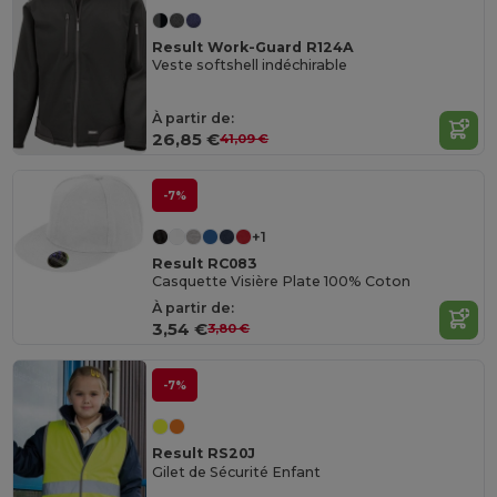
Result Work-Guard R124A
Veste softshell indéchirable
À partir de:
26,85 €
41,09 €
-7%
+1
Result RC083
Casquette Visière Plate 100% Coton
À partir de:
3,54 €
3,80 €
-7%
Result RS20J
Gilet de Sécurité Enfant