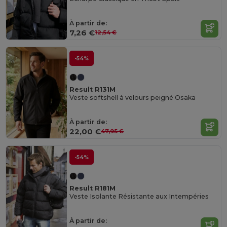
À partir de:
7,26 €
12,54 €
-54%
Result R131M
Veste softshell à velours peigné Osaka
À partir de:
22,00 €
47,95 €
-54%
Result R181M
Veste Isolante Résistante aux Intempéries
À partir de: