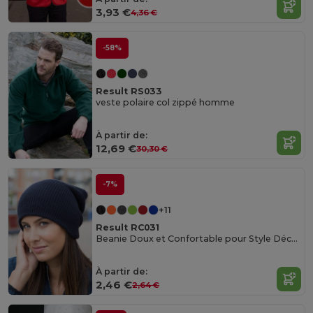
3,93 €
4,36 €
-58%
Result RS033
veste polaire col zippé homme
À partir de:
12,69 €
30,30 €
-7%
+11
Result RC031
Beanie Doux et Confortable pour Style Décontracté
À partir de:
2,46 €
2,64 €