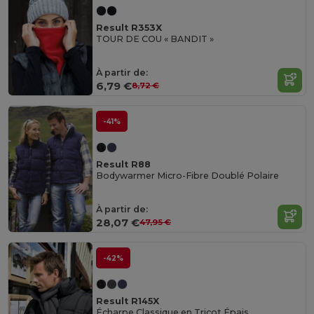
Result R353X
TOUR DE COU « BANDIT »
À partir de:
6,79 €
8,72 €
-41%
Result R88
Bodywarmer Micro-Fibre Doublé Polaire
À partir de:
28,07 €
47,95 €
-42%
Result R145X
Écharpe Classique en Tricot Épais