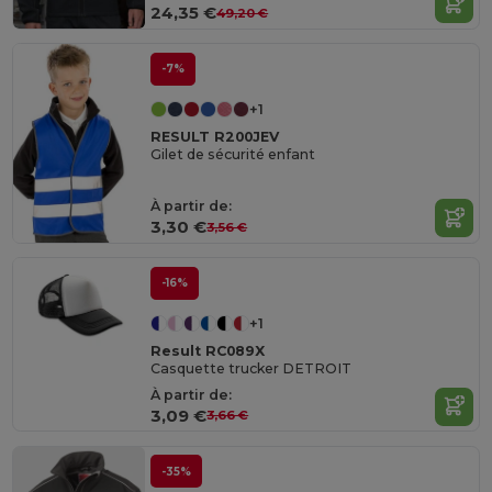
24,35 €
49,20 €
-7%
+1
RESULT R200JEV
Gilet de sécurité enfant
À partir de:
3,30 €
3,56 €
-16%
+1
Result RC089X
Casquette trucker DETROIT
À partir de:
3,09 €
3,66 €
-35%