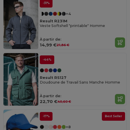
-31%
+4
Result R231M
Veste Softshell "printable" Homme
À partir de:
14,99 €
21,86 €
-44%
Result RS127
Doudoune de Travail Sans Manche Homme
À partir de:
22,70 €
40,60 €
-17%
Best Seller
+8