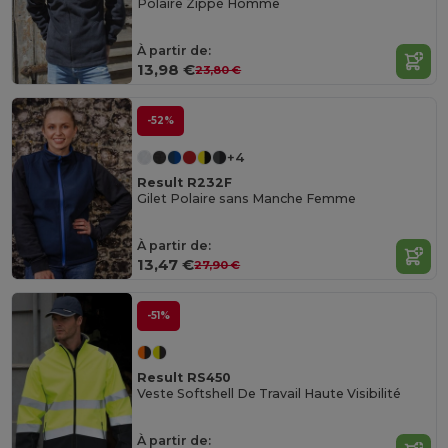
Polaire Zippé Homme
À partir de:
13,98 €
23,80 €
-52%
+4
Result R232F
Gilet Polaire sans Manche Femme
À partir de:
13,47 €
27,90 €
-51%
Result RS450
Veste Softshell De Travail Haute Visibilité
À partir de: