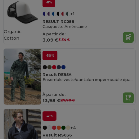
-8%
+1
RESULT RC089
Casquette Américaine
Organic
À partir de:
Cotton
3,09 €
3,34 €
-50%
Result RE95A
Ensemble veste/pantalon imperméable épais
À partir de:
13,98 €
27,70 €
-41%
+4
Result RS036