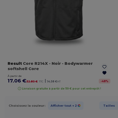
Result
Core R214X
- Noir
- Bodywarmer
softshell Core
À partir de
17.06 €
|
-
48
%
32.80 €
TTC
14.58 €
HT
Livraison gratuite à partir de 119 € pour cet entrepôt !
Choisissez la couleur:
Afficher tout
+ 2
Tailles