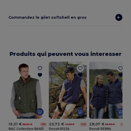
Commandez le gilet softshell en gros
Produits qui peuvent vous interesser
19,31 €
20,73 €
28,07 €
55,62 €
43,30 €
36,00 €
-65%
-52%
-22%
B&C Collection BA651
Result R123A
Result RE88A