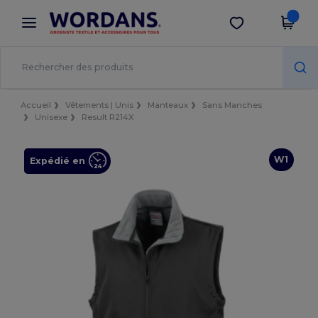
×
Appli Wordans
Obtenir l'appli
Meilleurs prix sur l’app !
Accueil
Vêtements | Unis
Manteaux
Sans Manches
Unisexe
Result R214X
W1
Expédié en