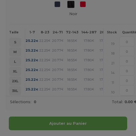
Noir
1-7
8-23
24-71
72-143
144-287
288 +
Plus
Taille
Stock
Quantit
+
25.22
22.25
20.77
18.55
17.80
17.06
€
€
€
€
€
€
S
19
+
25.22
22.25
20.77
18.55
17.80
17.06
€
€
€
€
€
€
M
18
+
25.22
22.25
20.77
18.55
17.80
17.06
€
€
€
€
€
€
L
21
+
25.22
22.25
20.77
18.55
17.80
17.06
€
€
€
€
€
€
XL
14
+
25.22
22.25
20.77
18.55
17.80
17.06
€
€
€
€
€
€
2XL
11
+
25.22
22.25
20.77
18.55
17.80
17.06
€
€
€
€
€
€
3XL
10
Sélections:
0
Total:
0.00 
Ajouter au Panier