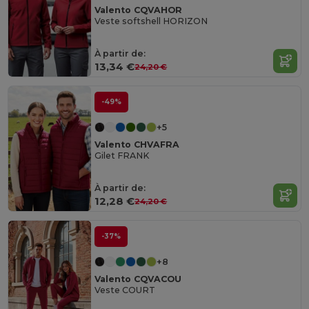
Valento CQVAHOR
Veste softshell HORIZON
À partir de:
13,34 €
24,20 €
-49%
+5
Valento CHVAFRA
Gilet FRANK
À partir de:
12,28 €
24,20 €
-37%
+8
Valento CQVACOU
Veste COURT