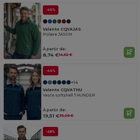
-40%
Valento CQVAJAS
Polaire JASON
À partir de:
8,74 €
14,52 €
-44%
+14
Valento CQVATHU
Veste softshell THUNDER
À partir de:
19,51 €
35,09 €
-48%