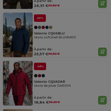
À partir de:
26,91 €
50,82 €
-50%
Valento CQVABLU
Veste softshell BLUMMER
À partir de:
25,57 €
50,82 €
-48%
Valento CQVADAR
Veste de pluie DARION
À partir de:
18,84 €
36,30 €