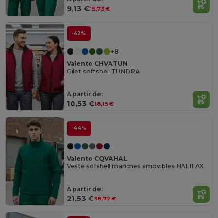
9,13 €
15,73 €
-42%
+8
Valento CHVATUN
Gilet softshell TUNDRA
À partir de:
10,53 €
18,15 €
-44%
Valento CQVAHAL
Veste sofshell manches amovibles HALIFAX
À partir de:
21,53 €
38,72 €