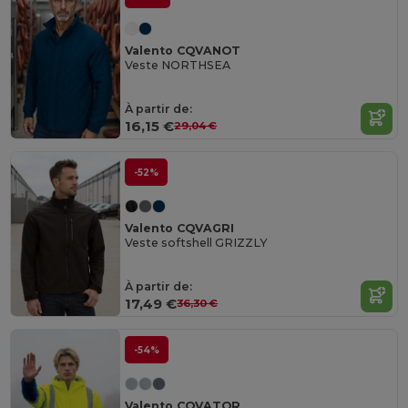
Valento CQVANOT
Veste NORTHSEA
À partir de:
16,15 €
29,04 €
-52%
Valento CQVAGRI
Veste softshell GRIZZLY
À partir de:
17,49 €
36,30 €
-54%
Valento CQVATOR