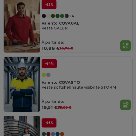
-42%
+4
Valento CQVAGAL
Veste GALEN
À partir de:
10,88 €
18,76 €
-44%
Valento CQVASTO
Veste softshell haute visibilité STORM
À partir de:
19,51 €
35,09 €
-46%