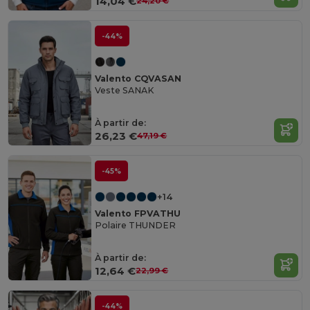
14,04 €
24,20 €
-44%
Valento CQVASAN
Veste SANAK
À partir de:
26,23 €
47,19 €
-45%
+14
Valento FPVATHU
Polaire THUNDER
À partir de:
12,64 €
22,99 €
-44%