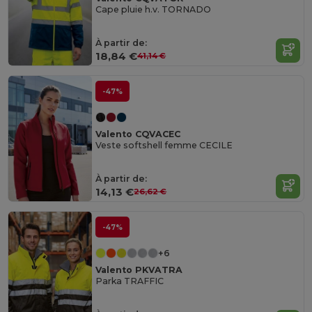
Cape pluie h.v. TORNADO
À partir de:
18,84 €
41,14 €
-47%
Valento CQVACEC
Veste softshell femme CECILE
À partir de:
14,13 €
26,62 €
-47%
+6
Valento PKVATRA
Parka TRAFFIC