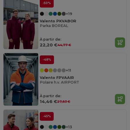
-50%
+19
Valento PKVABOR
Parka BOREAL
À partir de:
22,20 €
44,77 €
-48%
+11
Valento FPVAAIR
Polaire h.v. AIRPORT
À partir de:
14,46 €
27,83 €
-45%
+13