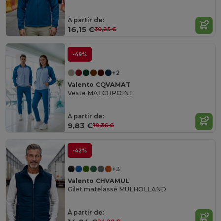
À partir de:
16,15 €
30,25 €
-49%
+2
Valento CQVAMAT
Veste MATCHPOINT
À partir de:
9,83 €
19,36 €
-42%
+3
Valento CHVAMUL
Gilet matelassé MULHOLLAND
À partir de: