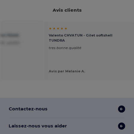
Avis clients
★ ★ ★ ★ ★
ilet FRANK
Valento CHVATUN - Gilet softshell
TUNDRA
té , parfait
tres bonne qualité
Avis par Melanie A.
Contactez-nous
Laissez-nous vous aider