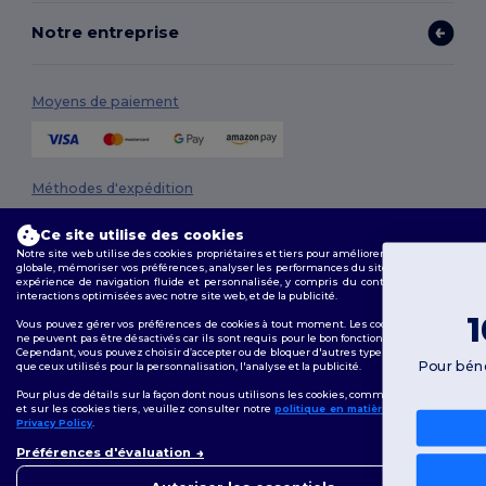
Notre entreprise
Moyens de paiement
Méthodes d'expédition
Ce site utilise des cookies
Notre site web utilise des cookies propriétaires et tiers pour améliorer la fonctionnalité
globale, mémoriser vos préférences, analyser les performances du site et garantir une
expérience de navigation fluide et personnalisée, y compris du contenu adapté, des
Vous avez
interactions optimisées avec notre site web, et de la publicité.
10 € de remise !
Vous pouvez gérer vos préférences de cookies à tout moment. Les cookies essentiels
ne peuvent pas être désactivés car ils sont requis pour le bon fonctionnement du site.
Suivez-nous
Cependant, vous pouvez choisir d’accepter ou de bloquer d'autres types de cookies, tels
Pour bénéficier de votre remise, dites-nous : pour qui
que ceux utilisés pour la personnalisation, l'analyse et la publicité.
faites-vous vos achats ?
Pour plus de détails sur la façon dont nous utilisons les cookies, comment les contrôler
et sur les cookies tiers, veuillez consulter notre
politique en matière de cookies
et
Privacy Policy
.
Particulier
2026. Tous droits réservés
👋
Bonjour
Préférences d'évaluation
Conditions Générales
|
Politique de personnalisation
|
Politique de
Si vous avez des questions ou
Confidentialité
|
Politique de Cookies
|
Plan du Site
Professionnel
des préoccupations, vous