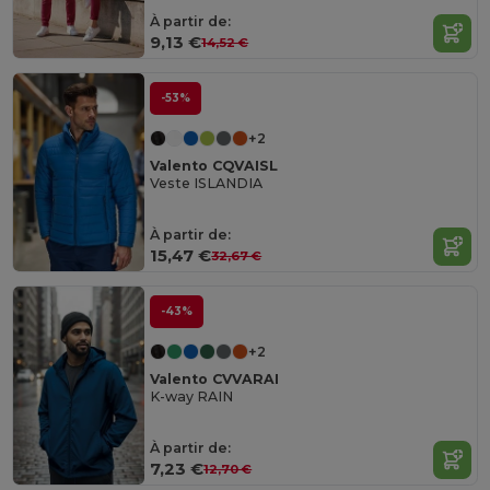
À partir de:
9,13 €
14,52 €
-53%
+2
Valento CQVAISL
Veste ISLANDIA
À partir de:
15,47 €
32,67 €
-43%
+2
Valento CVVARAI
K-way RAIN
À partir de:
7,23 €
12,70 €