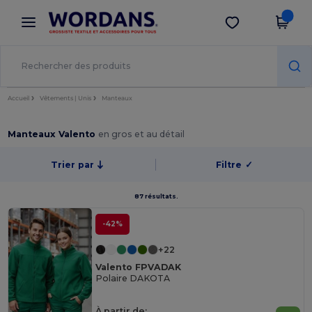
×
Appli Wordans
Obtenir l'appli
Meilleurs prix sur l’app !
Accueil
Vêtements | Unis
Manteaux
Manteaux Valento
en gros et au détail
Trier par
Filtre
✓
87 résultats.
-42%
+22
Valento FPVADAK
Polaire DAKOTA
À partir de: