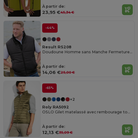
À partir de:
23,95 €
45,34 €
-44%
Result RS208
Doudoune Homme sans Manche Fermeture Grand Zip
À partir de:
14,06 €
25,00 €
-65%
+2
Roly RA5092
OSLO Gilet matelassé avec rembourage touché plume
À partir de:
12,13 €
35,09 €