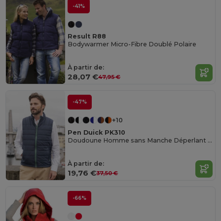
-41%
Result R88
Bodywarmer Micro-Fibre Doublé Polaire
À partir de:
28,07 €
47,95 €
-47%
+10
Pen Duick PK310
Doudoune Homme sans Manche Déperlant & Coupe-Vent
À partir de:
19,76 €
37,50 €
-66%