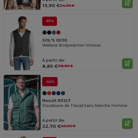
13,90 €
24,00 €
-93%
SOL'S 02110
Wallace Bodywarmer Unisexe
À partir de:
8,85 €
118,80 €
-44%
Result RS127
Doudoune de Travail Sans Manche Homme
À partir de:
22,70 €
40,60 €