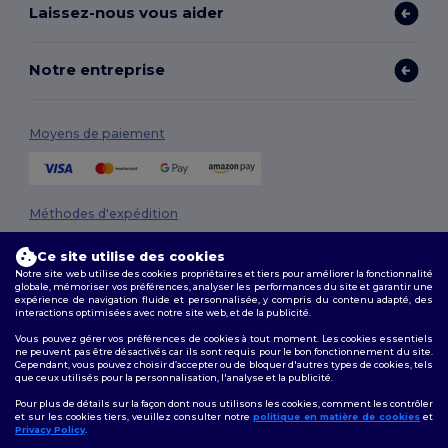
Laissez-nous vous aider
Notre entreprise
Moyens de paiement
Méthodes d'expédition
Ce site utilise des cookies
Notre site web utilise des cookies propriétaires et tiers pour améliorer la fonctionnalité
globale, mémoriser vos préférences, analyser les performances du site et garantir une
expérience de navigation fluide et personnalisée, y compris du contenu adapté, des
interactions optimisées avec notre site web, et de la publicité.
Vous pouvez gérer vos préférences de cookies à tout moment. Les cookies essentiels
ne peuvent pas être désactivés car ils sont requis pour le bon fonctionnement du site.
Suivez-nous
Cependant, vous pouvez choisir d’accepter ou de bloquer d'autres types de cookies, tels
que ceux utilisés pour la personnalisation, l'analyse et la publicité.
Pour plus de détails sur la façon dont nous utilisons les cookies, comment les contrôler
et sur les cookies tiers, veuillez consulter notre
politique en matière de cookies
et
Privacy Policy
.
2026. Tous droits réservés
👋
Bonjour