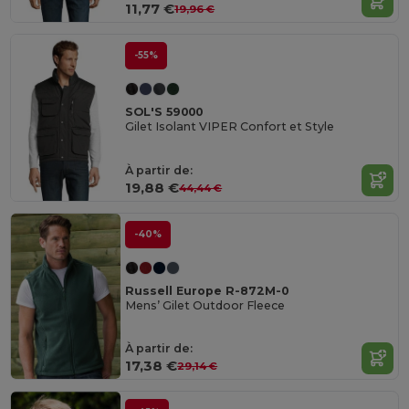
11,77 €
19,96 €
-55%
SOL'S 59000
Gilet Isolant VIPER Confort et Style
À partir de:
19,88 €
44,44 €
-40%
Russell Europe R-872M-0
Mens’ Gilet Outdoor Fleece
À partir de:
17,38 €
29,14 €