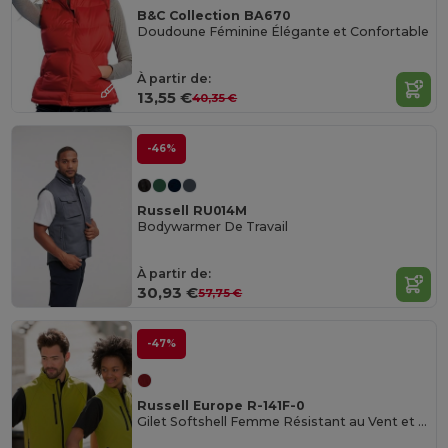
B&C Collection BA670
Doudoune Féminine Élégante et Confortable
À partir de:
13,55 €
40,35 €
-46%
Russell RU014M
Bodywarmer De Travail
À partir de:
30,93 €
57,75 €
-47%
Russell Europe R-141F-0
Gilet Softshell Femme Résistant au Vent et à l'Eau