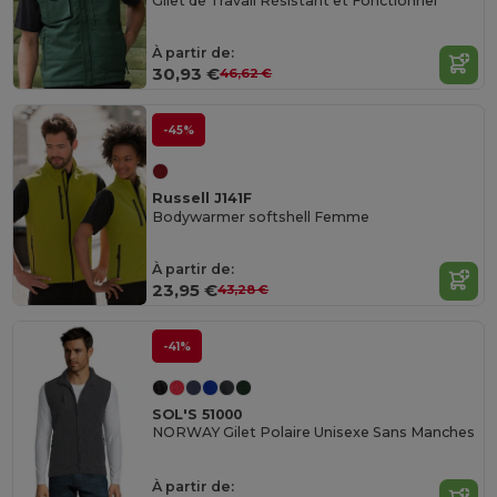
Gilet de Travail Résistant et Fonctionnel
À partir de:
30,93 €
46,62 €
-45%
Russell J141F
Bodywarmer softshell Femme
À partir de:
23,95 €
43,28 €
-41%
SOL'S 51000
NORWAY Gilet Polaire Unisexe Sans Manches
À partir de: