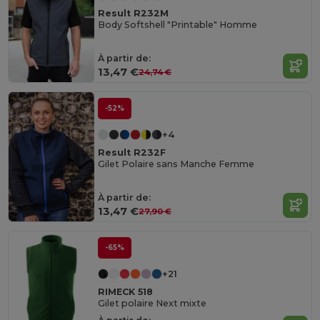
Result R232M
Body Softshell "Printable" Homme
À partir de:
13,47 €
24,74 €
-52%
+4
Result R232F
Gilet Polaire sans Manche Femme
À partir de:
13,47 €
27,90 €
-65%
+21
RIMECK 518
Gilet polaire Next mixte