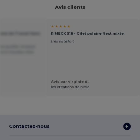
Avis clients
★ ★ ★ ★ ★
oune de Travail Sans
RIMECK 518 - Gilet polaire Next mixte
très satisfait
e qualité, livraison
ai à nouveau chez
Avis par virginie d.
les créations de ninie
Contactez-nous