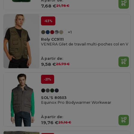
À partir de:
7,68 €
21,78 €
-63%
+1
Roly CC9111
VENERA Gilet de travail multi-poches col en V
À partir de:
9,58 €
25,79 €
-21%
SOL'S 80503
Equinox Pro Bodywarmer Workwear
À partir de:
19,76 €
25,16 €