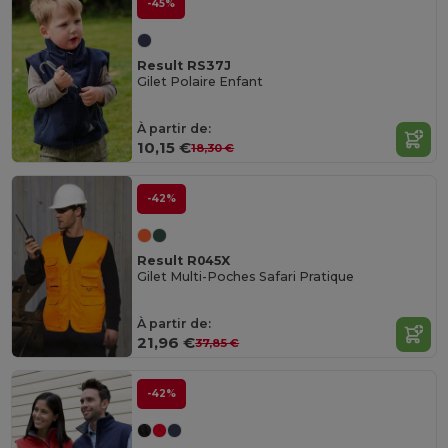
-45%
Result RS37J
Gilet Polaire Enfant
À partir de:
10,15 €
18,30 €
-42%
Result R045X
Gilet Multi-Poches Safari Pratique
À partir de:
21,96 €
37,85 €
-42%