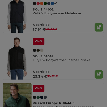
+1
SOL'S 44002
WARM Bodywarmer Matelassé
À partir de:
17,31 €
118,80 €
-34%
SOL'S 04041
Fury Bw Bodywarmer Sherpa Unisexe
À partir de:
25,34 €
38,32 €
-34%
Russell Europe R-014M-0