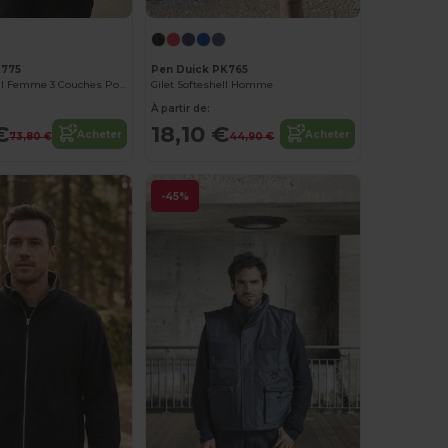
K775
Pen Duick PK765
Veste Soft-Shell Femme 3 Couches Polaire
Gilet Softeshell Homme
À partir de:
€
18,10 €
Acheter
Acheter
73,80 €
44,90 €
-45%