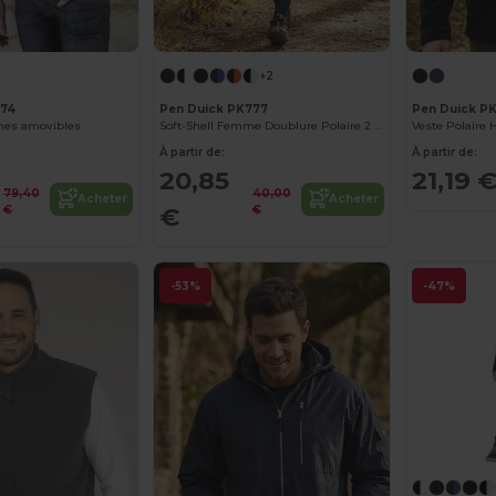
+2
774
Pen Duick PK777
Pen Duick PK
ches amovibles
Soft-Shell Femme Doublure Polaire 2 Poches Zippées
À partir de:
À partir de:
20,85
21,19 
79,40
40,00
Acheter
Acheter
€
€
€
-53%
-47%