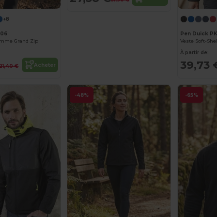
+8
706
Pen Duick P
Femme Grand Zip
À partir de:
39,73 
Acheter
21,40 €
-48%
-65%