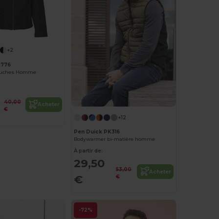
+2
K776
Couches Homme
40,00
Acheter
€
+12
Pen Duick PK316
Bodywarmer bi-matière homme
À partir de:
29,50
53,00
Acheter
€
€
-72%