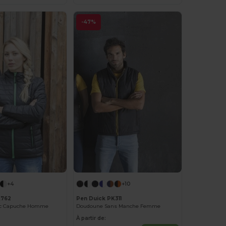
-47%
+4
+10
K762
Pen Duick PK311
ec Capuche Homme
Doudoune Sans Manche Femme
À partir de: