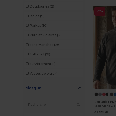
Doudounes
(2)
-51%
Isolés
(9)
Parkas
(10)
Pulls et Polaires
(2)
Sans Manches
(26)
Softshell
(21)
Survêtement
(1)
Vestes de pluie
(1)
Marque
Pen Duick PK
Veste Grand Z
À partir de: