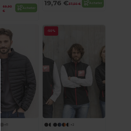
19,76 €
Acheter
37,50 €
69,90
Acheter
€
-50%
+11
+2