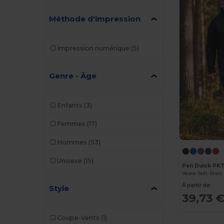
Méthode d'impression
Impression numérique
(5)
Genre - Âge
Enfants
(3)
Femmes
(17)
Hommes
(53)
Unisexe
(15)
Pen Duick PK
Veste Soft-She
À partir de:
Style
39,73 
Coupe-Vents
(1)