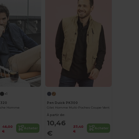
+1
K320
Pen Duick PK300
anche Homme
Gilet Homme Multi-Poches Coupe-Vent
À partir de:
10,46
46,00
37,40
Acheter
Acheter
€
€
€