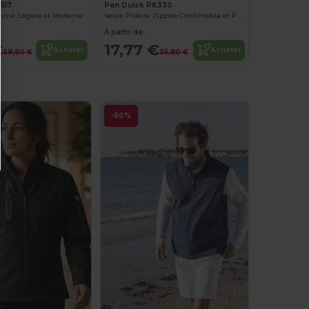
517
Pen Duick PK330
me Légère et Moderne
Veste Polaire Zippée Confortable et Pratique
À partir de:
€
17,77 €
Acheter
Acheter
69,90 €
35,80 €
-60%