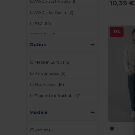
10,39 €
AWDis Just Hoods
(1)
AWDis So Denim
(2)
B&C
(62)
-55%
B&C Pro
(1)
Option
Babybugz
(1)
Barents
(9)
Made in Europe
(2)
Black&Match
(2)
Personnalisé
(5)
Brook Taverner
(6)
Stock élévé
(16)
Build Your Brand
(17)
Étiquette détachable
(2)
Carhartt
(1)
Modèle
Craghoppers
(8)
Egotier
(1)
Raglan
(1)