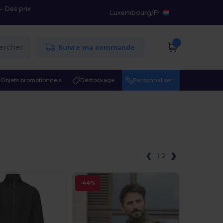
– Des prix
Luxembourg
/
Fr
ercher
Suivre ma commande
Objets promotionnels
Déstockage
Personnaliser !
1
2
-44%