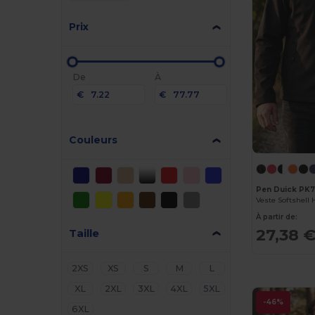
Prix
De
À
€
€
Couleurs
Pen Duick PK
Veste Softshel
À partir de:
27,38 
Taille
2XS
XS
S
M
L
XL
2XL
3XL
4XL
5XL
-46%
6XL