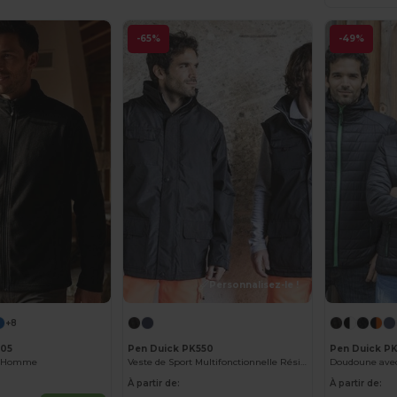
-65%
-49%
Personnalisez-le !
+8
705
Pen Duick PK550
Pen Duick P
ip Homme
Veste de Sport Multifonctionnelle Résistante aux Intempéries
Doudoune av
À partir de:
À partir de: