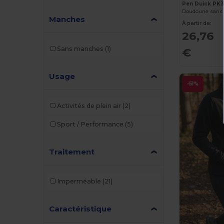
Elevate
(2)
Pen Duick PK
Doudoune san
Manches
Elevate Essentials
(9)
À partir de:
26,76
Elevate Life
(20)
Sans manches
(1)
€
Elevate NXT
(8)
EXCD by Promodoro
(1)
Usage
-51%
Finden & Hales
(5)
Activités de plein air
(2)
Front row
(2)
Sport / Performance
(5)
GiftRetail
(4)
Henbury
(1)
Traitement
Herock
(13)
Imperméable
(21)
iDeal Basic Brand
(8)
JHK
(8)
Caractéristique
Kariban
(78)