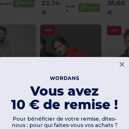
22,74
35,68
Acheter
21,40 €
64,90
Acheter
€
€
€
-55%
-46%
Vous avez
10 € de remise !
Pour bénéficier de votre remise, dites-
nous : pour qui faites-vous vos achats ?