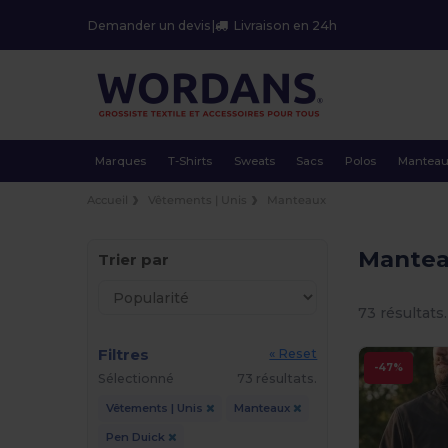
Demander un devis
|
Livraison en 24h
Marques
T-Shirts
Sweats
Sacs
Polos
Mantea
Accueil
Vêtements | Unis
Manteaux
Mantea
Trier par
73 résultats.
Filtres
« Reset
-47%
Sélectionné
73 résultats.
Vêtements | Unis
Manteaux
Pen Duick