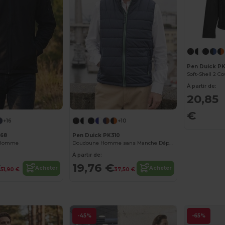
Pen Duick P
Soft-Shell 2 
À partir de:
20,85
€
+16
+10
768
Pen Duick PK310
l Homme
Doudoune Homme sans Manche Déperlant & Coupe-Vent
À partir de:
€
19,76 €
Acheter
Acheter
51,90 €
37,50 €
-45%
-65%