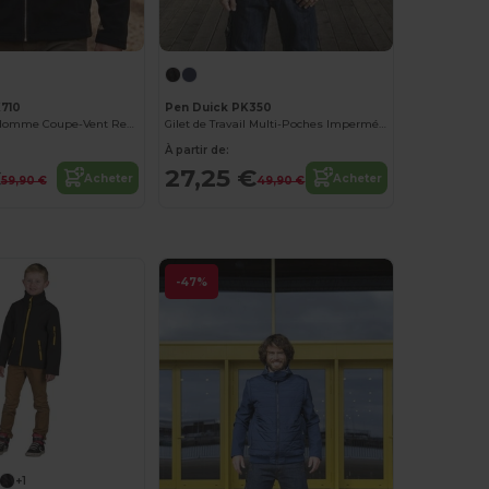
710
Pen Duick PK350
Veste Polaire Homme Coupe-Vent Respirante Imperméable
Gilet de Travail Multi-Poches Imperméable
À partir de:
€
27,25 €
Acheter
Acheter
59,90 €
49,90 €
-47%
+1