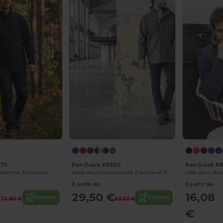
770
Pen Duick PK500
Pen Duick P
ll Homme 3 Couches
Veste Multifonctionnelle Étanche et Personnalisable
Gilet sans M
À partir de:
À partir de:
€
29,50 €
16,08
Acheter
Acheter
73,80 €
53,50 €
€