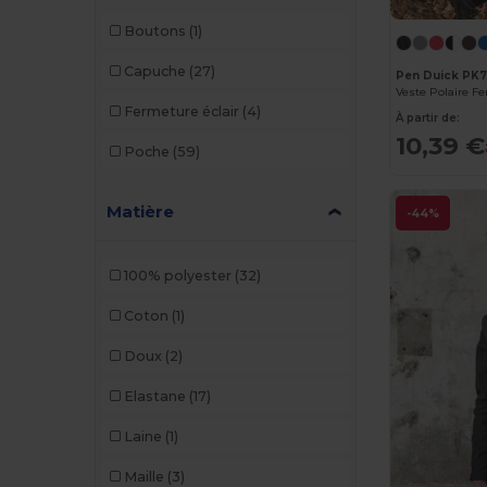
Boutons
(1)
Kariban Premium
(7)
Capuche
(27)
Korntex
(1)
Pen Duick PK
Veste Polaire 
Fermeture éclair
(4)
Larkwood
(2)
À partir de:
10,39 €
Poche
(59)
Malfini
(29)
Malfini Premium
(9)
Matière
-44%
Mustaghata
(37)
100% polyester
(32)
Napapijri
(4)
Coton
(1)
Neoblu
(13)
Doux
(2)
Neutral
(3)
Elastane
(17)
NEW MORNING STUDIOS
(5)
Laine
(1)
Pen Duick
(73)
Maille
(3)
Premier
(1)