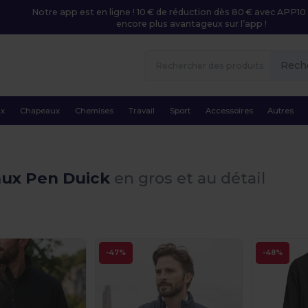
Notre app est en ligne ! 10 € de réduction dès 80 € avec APP10 
encore plus avantageux sur l’app !
Rech
ux
Chapeaux
Chemises
Travail
Sport
Accessoires
Autres
ux Pen Duick
en gros et au détail
-47%
-48%