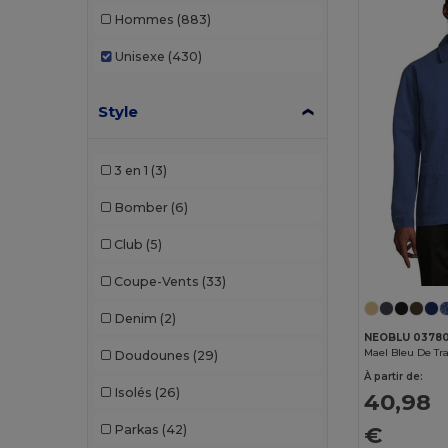
Hommes
(883)
Unisexe
(430)
Style
3 en 1
(3)
Bomber
(6)
Club
(5)
Coupe-Vents
(33)
Denim
(2)
NEOBLU 0378
Mael Bleu De Tr
Doudounes
(29)
À partir de:
Isolés
(26)
40,98
€
Parkas
(42)