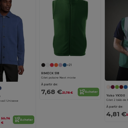
+21
RIMECK 518
Gilet polaire Next mixte
À partir de:
7,68 €
Acheter
21,78 €
Yoko YK100
0
avail Unisexe
À partir de:
4,81 €
5
50,76
Acheter
€