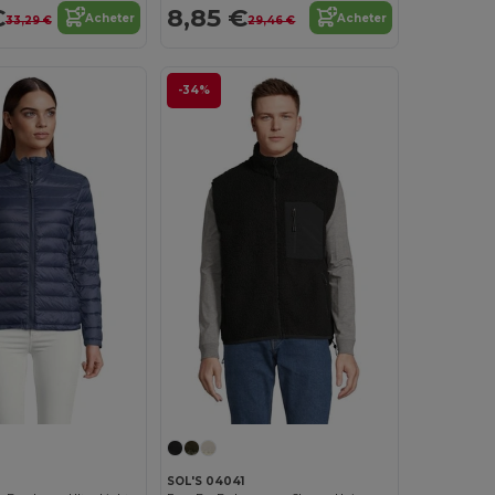
€
8,85 €
Acheter
Acheter
33,29 €
29,46 €
-34%
SOL'S 04041