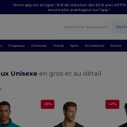
Notre app est en ligne ! 10 € de réduction dès 80 € avec APP10 
encore plus avantageux sur l’app !
Rech
ux
Chapeaux
Chemises
Travail
Sport
Accessoires
Autres
ux Unisexe
en gros et au détail
s.
-93%
-47%