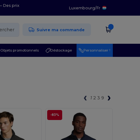
– Des prix
Luxembourg
/
Fr
ercher
Suivre ma commande
Objets promotionnels
Déstockage
Personnaliser !
1
2
3
9
-83%