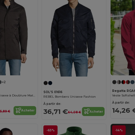
+2
Regatta RGA
SOL'S 01616
Robyn Parka Unisexe à Doublure Matelassée
Veste Softshe
REBEL Bombers Unisexe Fashion
À partir de:
À partir de:
14,26 
36,71 €
Acheter
5,89 €
Acheter
64,08 €
-65%
-14%