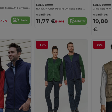
SOL'S 51000
SOL'S 59000
Veste Imperméable StormDri Performance
NORWAY Gilet Polaire Unisexe Sans Manches
Gilet Isolant V
À partir de:
À partir de:
11,77 €
19,88
Acheter
5,40 €
Acheter
19,96 €
€
-34%
-86%