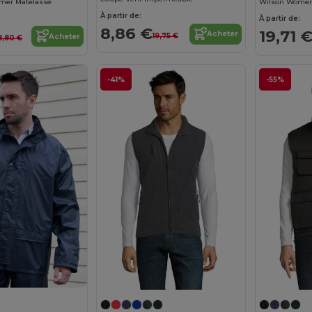
er Matelassé
À partir de:
À partir de:
8,86 €
19,71 
Acheter
19,75 €
Acheter
18,80 €
-41%
-55%