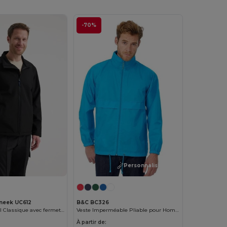
-70%
Personnalisez-le !
neek UC612
B&C BC326
Veste Soft Shell Classique avec fermeture éclair
Veste Imperméable Pliable pour Homme BC326
À partir de: