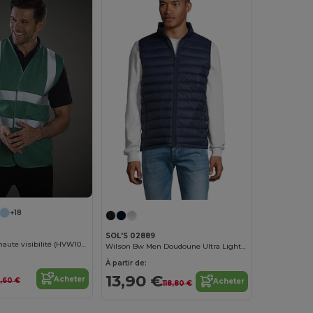
+18
SOL'S 02889
Gilet 2 b&b de haute visibilité (HVW100CH)
Wilson Bw Men Doudoune Ultra Light Sans Manches Homme
À partir de:
13,90 €
Acheter
,60 €
Acheter
118,80 €