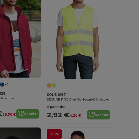
+4
628
SOL'S 01691
ll homme
SECURE PRO Gilet De Securité Unisexe
À partir de:
€
2,92 €
Acheter
26,30 €
Acheter
4,20 €
-88%