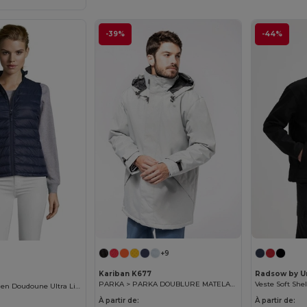
-39%
-44%
+9
Kariban K677
Radsow by U
PARKA > PARKA DOUBLURE MATELASSÉE UNISEXE
Wilson Bw Women Doudoune Ultra Light Sans Manches Femme
À partir de:
À partir de: