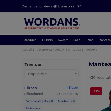
Demander un devis
|
Livraison en 24h
Marques
T-Shirts
Sweats
Sacs
Polos
Mantea
Accueil
Vêtements | Unis
Manteaux
Unisexe
Mantea
Trier par
430 résultat
Filtres
« Reset
-33%
Sélectionné
430 résultats.
Vêtements | Unis
Manteaux
Unisexe