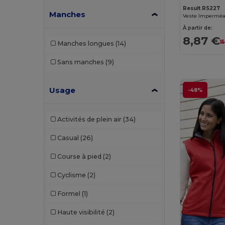
Result RS227
Manches
NEW MORNING STUDIOS
(5)
À partir de:
Pen Duick
(15)
8,87 €
1
Manches longues
(14)
Premier
(1)
Sans manches
(9)
Proact
(10)
Promodoro
(4)
Usage
-48%
Radsow by Uneek
(6)
Activités de plein air
(34)
Regatta
(38)
Casual
(26)
Result
(52)
Course à pied
(2)
Result Core
(3)
Cyclisme
(2)
Rimeck
(5)
Formel
(1)
Roly
(17)
Haute visibilité
(2)
Russell
(7)