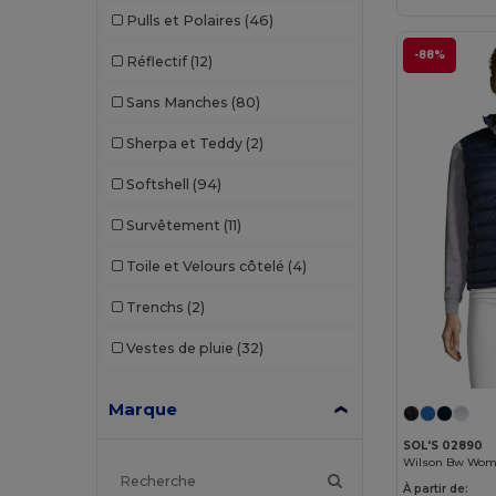
Pulls et Polaires
(46)
-88%
Réflectif
(12)
Sans Manches
(80)
Sherpa et Teddy
(2)
Softshell
(94)
Survêtement
(11)
Toile et Velours côtelé
(4)
Trenchs
(2)
Vestes de pluie
(32)
Marque
SOL'S 02890
À partir de: