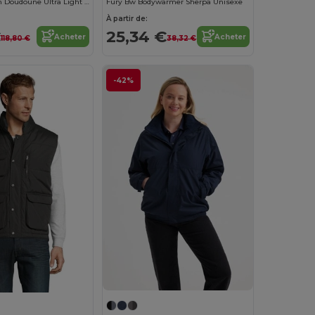
Wilson Women Doudoune Ultra Light Femme
Fury Bw Bodywarmer Sherpa Unisexe
À partir de:
€
25,34 €
Acheter
Acheter
118,80 €
38,32 €
-42%