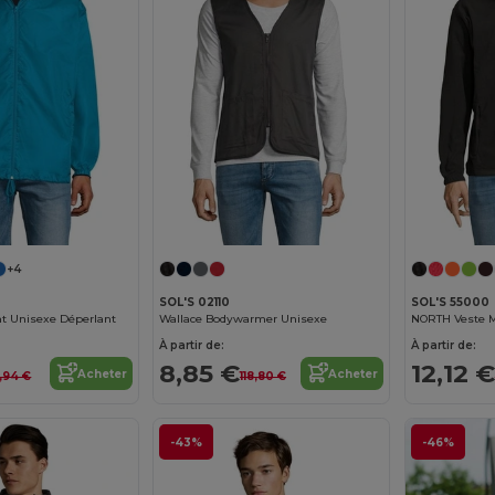
+4
SOL'S 02110
SOL'S 55000
t Unisexe Déperlant
Wallace Bodywarmer Unisexe
À partir de:
À partir de:
8,85 €
12,12 €
Acheter
Acheter
2,94 €
118,80 €
-43%
-46%