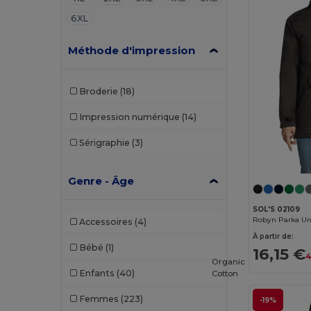
6XL
Méthode d'impression
Broderie
(18)
Impression numérique
(14)
Sérigraphie
(3)
Genre - Âge
SOL'S 02109
Accessoires
(4)
À partir de:
Bébé
(1)
16,15 €
4
Organic
Enfants
(40)
Cotton
Femmes
(223)
-19%