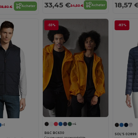
33,45 €
18,57 
Acheter
54,50 €
Acheter
118,80 €
-55%
-83%
+4
+1
B&C BC630
SOL'S 02899
Coupe-vent imperméable