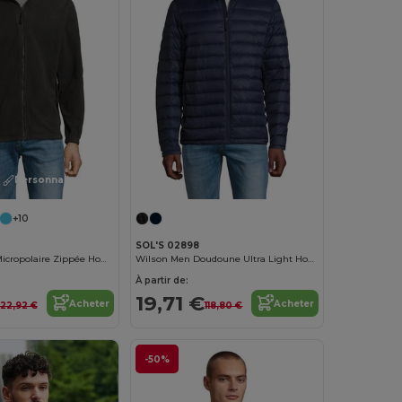
Personnalisez-le !
+10
SOL'S 02898
NORTH Veste Micropolaire Zippée Homme
Wilson Men Doudoune Ultra Light Homme
À partir de:
19,71 €
Acheter
Acheter
22,92 €
118,80 €
-50%