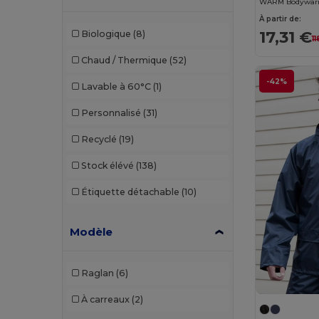
WARM Bodywarm
À partir de:
W19
(10)
GiftRetail
(1)
17,31 €
Biologique
(8)
1
W21
(6)
Herock
(4)
Chaud / Thermique
(52)
W22
(1)
JHK
(3)
-42%
Lavable à 60°C
(1)
W32
(2)
Kariban
(26)
Personnalisé
(31)
W40
(61)
Kariban Premium
(1)
Recyclé
(19)
W45
(28)
Korntex
(1)
Stock élévé
(138)
Malfini
(7)
Étiquette détachable
(10)
Malfini Premium
(4)
Modèle
Mustaghata
(6)
Napapijri
(1)
Raglan
(6)
Neoblu
(6)
À carreaux
(2)
Neutral
(3)