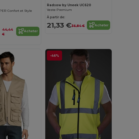
Radsow by Uneek UC620
Veste Premium
IPER Confort et Style
À partir de:
21,33 €
Acheter
36,84 €
44,44
Acheter
€
-46%