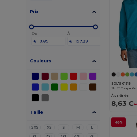
Prix
De
À
€
€
Couleurs
SOL'S 01618
SHIFT Coupe Ven
À partir de:
8,63 €
1
Taille
-65%
2XS
XS
S
M
L
XL
2XL
3XL
4XL
5XL