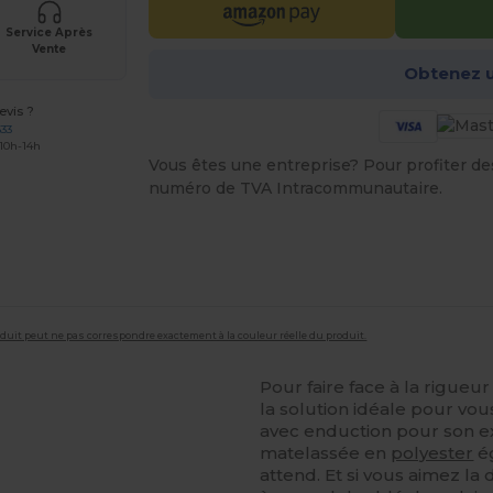
Service Après
Vente
Obtenez u
vis ?
633
 10h-14h
Vous êtes une entreprise? Pour profiter des 
numéro de TVA Intracommunautaire.
roduit peut ne pas correspondre exactement à la couleur réelle du produit.
Pour faire face à la rigueu
la solution idéale pour vo
avec enduction pour son ex
matelassée en
polyester
ég
attend. Et si vous aimez la