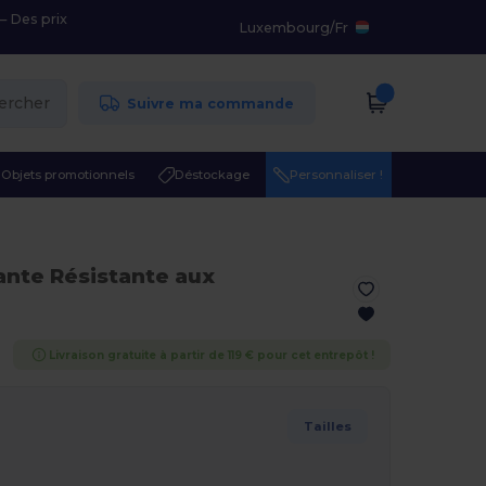
– Des prix
Luxembourg
/
Fr
ercher
Suivre ma commande
Objets promotionnels
Déstockage
Personnaliser !
lante Résistante aux
Livraison gratuite à partir de 119 € pour cet entrepôt !
Tailles