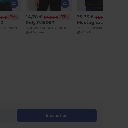
14,78 €
35,73 €
-74%
-73%
-42%
70 €
54,98 €
61,09 €
90
Roly RA5097
Mustaghata ALPHA
NORWAY Veste homme matelassée avec rembourage touché plume
NORWAY SPORT Veste de sport rembourrée avec rembourrage touché plumes
Blouson Hybride Softshell-Doudoune
+3 Couleurs
+3 Couleurs
Inscription