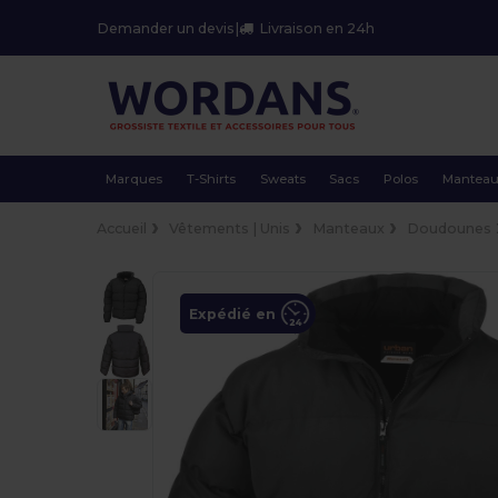
Demander un devis
|
Livraison en 24h
Marques
T-Shirts
Sweats
Sacs
Polos
Mantea
Accueil
Vêtements | Unis
Manteaux
Doudounes
Expédié en