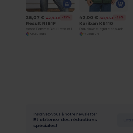
28,07 €
42,00 €
-35%
-39%
42,90 €
68,93 €
Result R181F
Kariban K6110
Veste Femme Douillette et Imperméable Holkham
Doudoune légère capuche homme
+2 Couleurs
+7 Couleurs
Inscrivez-vous à notre newsletter
Et obtenez des réductions
spéciales!