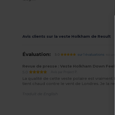
Avis clients sur la veste Holkham de Result
Évaluation:
5.0
sur 1 évaluations
963 art
Revue de presse : Veste Holkham Down Feel
5.0
Avis par Project P.
La qualité de cette veste polaire est vraiment
tient chaud contre le vent de Londres. Je la 
Traduit de English