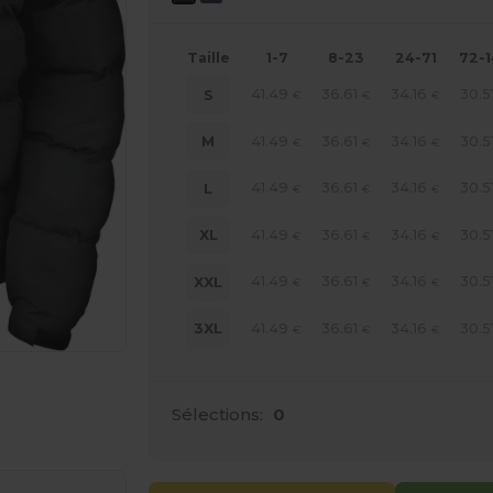
Taille
1-7
8-23
24-71
72-
41.49
36.61
34.16
30.5
S
€
€
€
41.49
36.61
34.16
30.5
M
€
€
€
41.49
36.61
34.16
30.5
L
€
€
€
41.49
36.61
34.16
30.5
XL
€
€
€
41.49
36.61
34.16
30.5
XXL
€
€
€
41.49
36.61
34.16
30.5
3XL
€
€
€
 vos produits
Sélections:
0