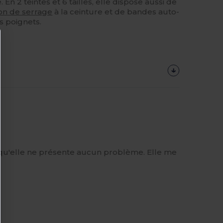
 En 2 teintes et 6 tailles, elle dispose aussi de
on de serrage
à la ceinture et de bandes auto-
s poignets.
mer qu'elle ne présente aucun problème. Elle me