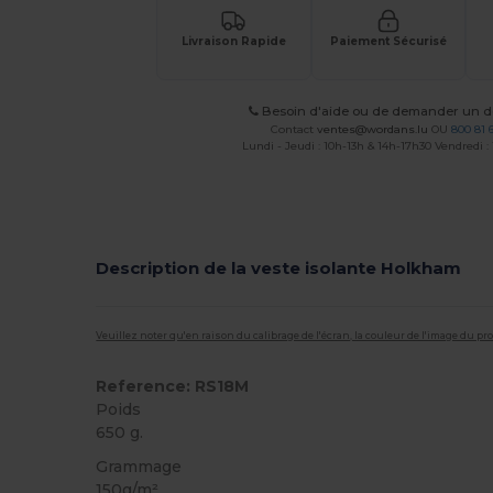
Livraison Rapide
Paiement Sécurisé
Besoin d'aide ou de demander un de
Contact
ventes@wordans.lu
OU
800 81 
Lundi - Jeudi : 10h-13h & 14h-17h30 Vendredi :
Description de la veste isolante Holkham
Veuillez noter qu'en raison du calibrage de l'écran, la couleur de l'image du p
Reference: RS18M
Poids
650 g.
Grammage
150g/m²