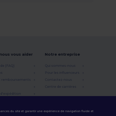
-nous vous aider
Notre entreprise
ide (FAQ)
Qui sommes-nous
os
Pour les influenceurs
t remboursements
Contactez-nous
Centre de carrières
d'expédition
omo
rmances du site et garantir une expérience de navigation fluide et