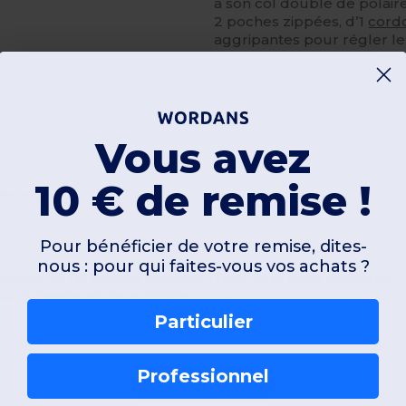
à son col doublé de polaire.
2 poches zippées, d’1
cord
aggripantes pour régler le
Vous avez
10 € de remise !
icles vendus
Pour bénéficier de votre remise, dites-
nous : pour qui faites-vous vos achats ?
 bonne. Je l'ai utilisée pendant l'hiver et je peux confir
recommanderais sans hésiter.
Particulier
Professionnel
Ajouter un avis