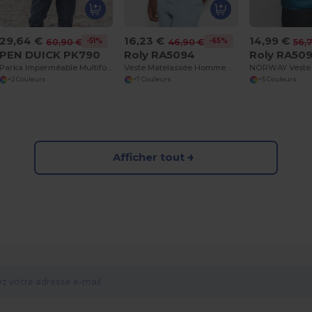
29,64 €
16,23 €
14,99 €
-51%
-65%
60,90 €
46,90 €
56,
PEN DUICK PK790
Roly RA5094
Roly RA50
Parka Imperméable Multifonction avec Capuche Amovible
Veste Matelassée Homme avec Doublure Effet Plume
+2 Couleurs
+7 Couleurs
+5 Couleurs
Afficher tout