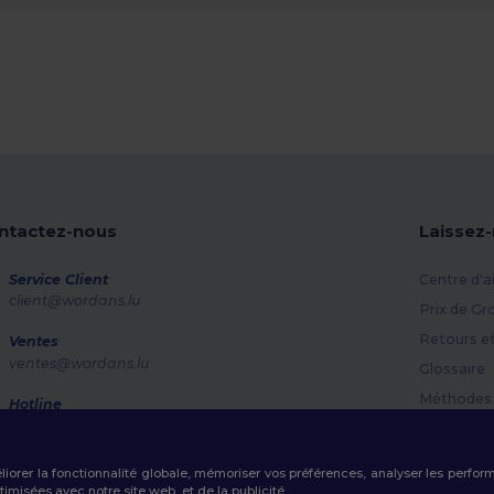
ntactez-nous
Laissez
Service Client
Centre d'a
client@wordans.lu
Prix de Gr
Retours e
Ventes
ventes@wordans.lu
Glossaire
Méthodes 
Hotline
800 81 633
Codes Pr
Lundi - Jeudi : 10h-13h & 14h-17h30 Vendredi : 10h-14h
éliorer la fonctionnalité globale, mémoriser vos préférences, analyser les perfo
Suivi de commande
misées avec notre site web, et de la publicité.