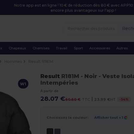
Notre app est en ligne ! 10 € de réduction dès 80 € avec APP10 
encore plus avantageux sur l’app !
Rech
ux
Chapeaux
Chemises
Travail
Sport
Accessoires
Autres
Hommes
Result R181M
Result
R181M
- Noir
- Veste Iso
Intempéries
W1
À partir de
28.07 €
|
-
54
%
60.60 €
TTC
23.99 €
HT
Choisissez la couleur:
Afficher tout
+ 1