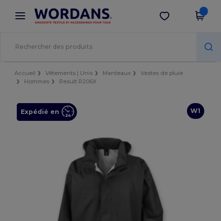
×
Appli Wordans
Obtenir l'appli
Meilleurs prix sur l’app !
Accueil
Vêtements | Unis
Manteaux
Vestes de pluie
Hommes
Result R206X
W1
Expédié en