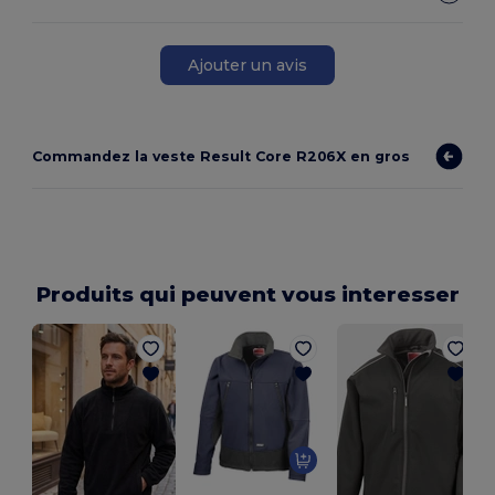
Ajouter un avis
Commandez la veste Result Core R206X en gros
Produits qui peuvent vous interesser
B