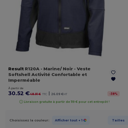
Result
R120A
- Marine/ Noir
- Veste
Softshell Activité Confortable et
Imperméable
À partir de
30.52 €
|
-
38
%
48.91 €
TTC
26.09 €
HT
Livraison gratuite à partir de 119 € pour cet entrepôt !
Choisissez la couleur:
Afficher tout
+ 1
Tailles