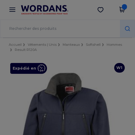
×
Appli Wordans
Obtenir l'appli
Meilleurs prix sur l’app !
Accueil
Vêtements | Unis
Manteaux
Softshell
Hommes
Result R120A
W1
Expédié en