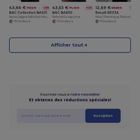
43,66 €
43,53 €
12,69 €
73,10 €
74,45 €
68,58 €
-40%
-42%
-81%
B&C Collection BA631
B&C BA630
Result RE33A
Veste Légère Softshell Haute Performance
Softshell à capuche
Haut Thermique Polaire Confortable
+3 Couleurs
+2 Couleurs
+5 Couleurs
Afficher tout
Inscrivez-vous à notre newsletter
Et obtenez des réductions spéciales!
Inscription