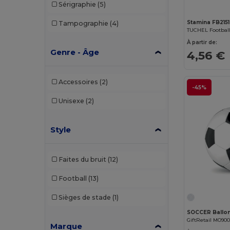
Sérigraphie
(5)
Stamina FB2151
Tampographie
(4)
TUCHEL Football s
À partir de:
Genre - Âge
4,56 €
Accessoires
(2)
-45%
Unisexe
(2)
Style
Faites du bruit
(12)
Football
(13)
Sièges de stade
(1)
GiftRetail MO90
Marque