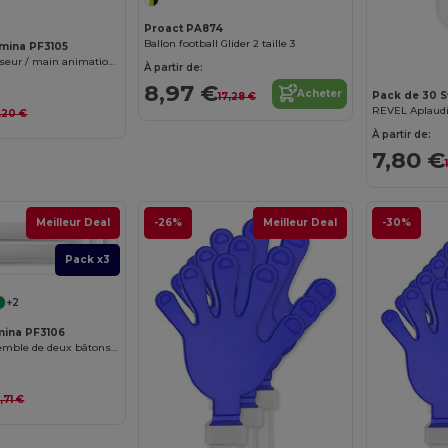
Proact PA874
Ballon football Glider 2 taille 3
amina PF3105
REVEL Aplaudisseur / main animation bicolore en forme de main
À partir de:
8,97 €
Acheter
Pack de 30 S
17,28 €
,20 €
À partir de:
7,80 €
Meilleur Deal
-26%
Meilleur Deal
-30%
Pack x3
+2
mina PF3106
JAMBOREE Ensemble de deux bâtons de tonnerre gonflables et réutilisables en LDPE
,71 €