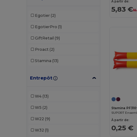
À partir de:
5,83 €
10
Egotier
(2)
EgotierPro
(1)
GiftRetail
(9)
Proact
(2)
Stamina
(13)
Entrepôt
W4
(13)
W5
(2)
Stamina PF310
W22
(9)
À partir de:
0,25 €
W32
(1)