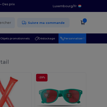
– Des prix
Luxembourg
/
Fr
ercher
Suivre ma commande
Objets promotionnels
Déstockage
Personnaliser !
tail
-29%