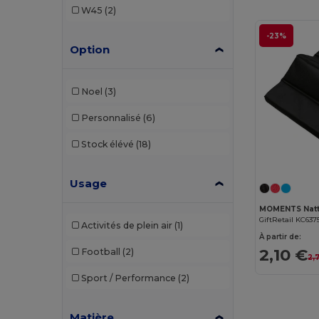
W45
(2)
-23%
Option
Noel
(3)
Personnalisé
(6)
Stock élévé
(18)
Usage
GiftRetail KC637
Activités de plein air
(1)
À partir de:
2,10 €
Football
(2)
2,
Sport / Performance
(2)
Matière