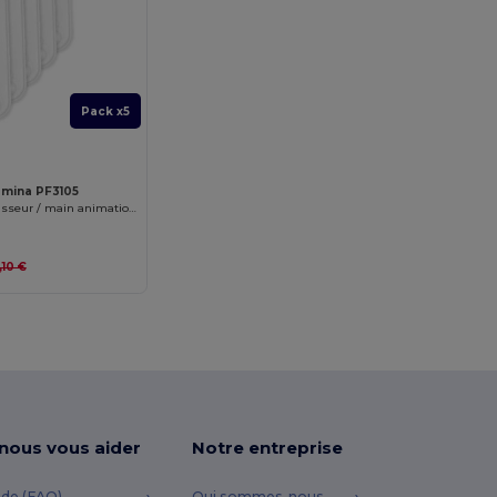
Pack x5
amina PF3105
REVEL Aplaudisseur / main animation bicolore en forme de main
,10 €
-nous vous aider
Notre entreprise
ide (FAQ)
Qui sommes-nous