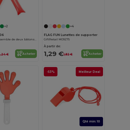
Personnalisez-le !
+2
+4
106
FLAG FUN Lunettes de supporter
JAMBOREE Ensemble de deux bâtons de tonnerre gonflables et réutilisables en LDPE
GiftRetail MO9275
À partir de:
1,29 €
Acheter
Acheter
,24 €
1,82 €
-53%
Meilleur Deal
Qté min: 10