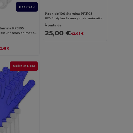
Pack x30
Pack de 100 Stamina PF3105
REVEL Aplaudisseur / main animation bicolore en forme de main
À partir de:
tamina PF3105
25,00 €
REVEL Aplaudisseur / main animation bicolore en forme de main
42,03 €
12,61 €
Meilleur Deal