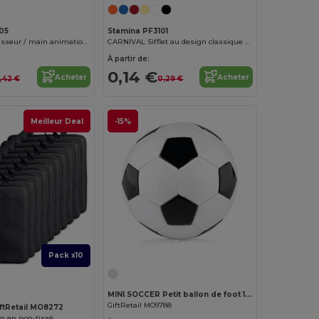
05
Stamina PF3101
REVEL Aplaudisseur / main animation bicolore en forme de main
CARNIVAL Sifflet au design classique avec tour de cou
À partir de:
0,14 €
Acheter
Acheter
,42 €
0,29 €
Meilleur Deal
-15%
Personnalisez-le !
Pack x10
MINI SOCCER Petit ballon de foot 15cm
GiftRetail MO9788
iftRetail MO8272
 en non-tissé