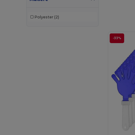
Polyester
(2)
-33%