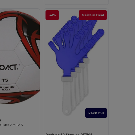
-41%
Meilleur Deal
Pack x50
6
Glider 2 taille 5
Pack de 50 Stamina PF3105