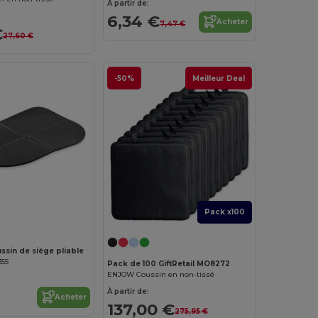
À partir de:
6,34 €
Acheter
7,47 €
€
27,60 €
-50%
Meilleur Deal
Pack x100
sin de siège pliable
355
Pack de 100 GiftRetail MO8272
ENJOW Coussin en non-tissé
À partir de:
Acheter
137,00 €
275,95 €