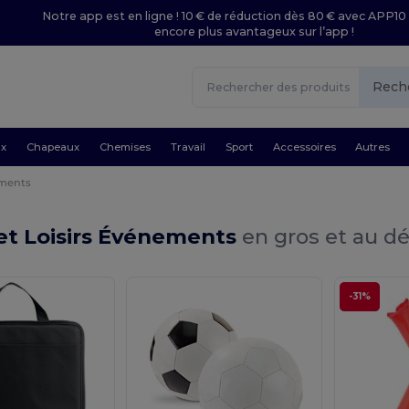
Notre app est en ligne ! 10 € de réduction dès 80 € avec APP10 
encore plus avantageux sur l’app !
Rech
ux
Chapeaux
Chemises
Travail
Sport
Accessoires
Autres
ments
et Loisirs Événements
en gros et au dé
-31%