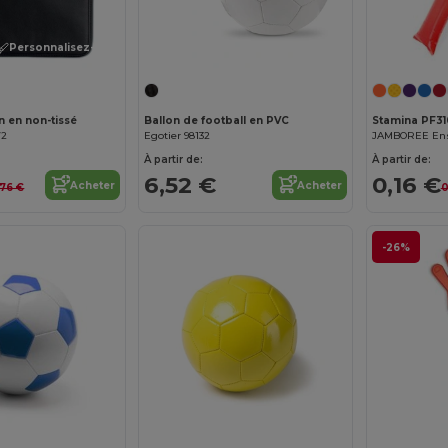
Personnalisez-le !
 en non-tissé
Ballon de football en PVC
Stamina PF3
72
Egotier 98132
À partir de:
À partir de:
6,52 €
0,16 €
Acheter
Acheter
,76 €
0
-26%