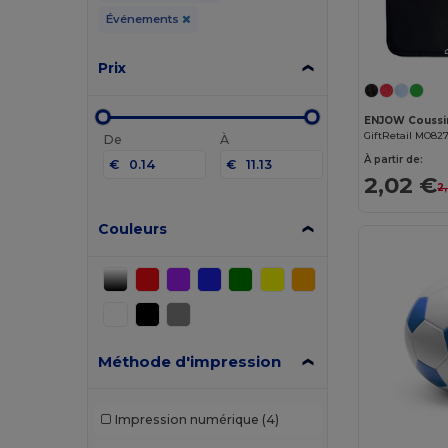
Événements
Prix
ENJOW Coussin
GiftRetail MO82
De
À
À partir de:
€
€
2,02 €
2
Couleurs
Méthode d'impression
Impression numérique
(4)