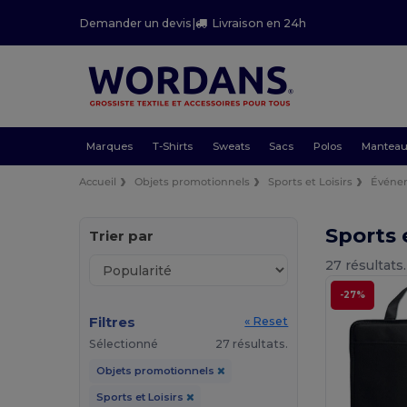
Demander un devis
|
Livraison en 24h
Marques
T-Shirts
Sweats
Sacs
Polos
Mantea
Accueil
Objets promotionnels
Sports et Loisirs
Événe
Sports 
Trier par
27 résultats.
-27%
Filtres
« Reset
Sélectionné
27 résultats.
Objets promotionnels
Sports et Loisirs