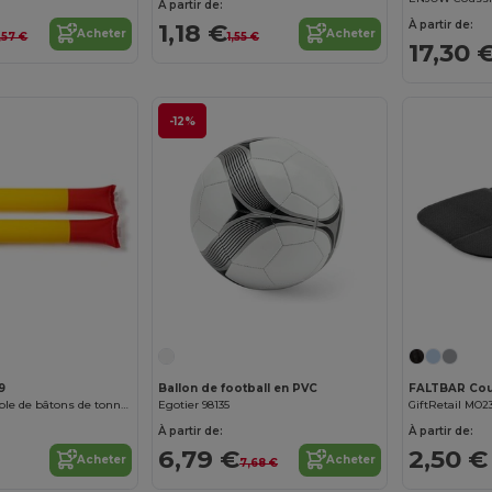
À partir de:
À partir de:
1,18 €
Acheter
Acheter
,57 €
1,55 €
17,30 
-12%
9
Ballon de football en PVC
FALTBAR Cous
SUPORT Ensemble de bâtons de tonnerre gonflables et réutilisables en LDPE
Egotier 98135
GiftRetail MO2
À partir de:
À partir de:
6,79 €
2,50 €
Acheter
Acheter
7,68 €