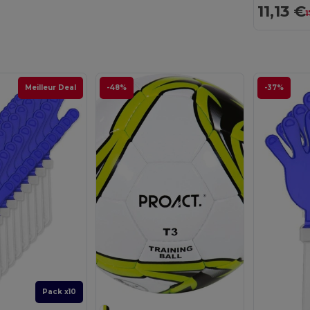
11,13 €
1
Meilleur Deal
-48%
-37%
Pack x10