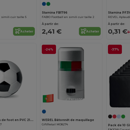
Stamina FB1796
Stamina PF31
imili cuir taille 5
FABIO Football en simili cuir taille 2
À partir de:
À partir de:
2,41 €
0,31 €
Acheter
Acheter
0
-24%
-37%
Personnalisez-le !
Personnalisez-le !
SOCCER Ballon de foot en PVC 21.5cm
WEREL Bâtonnêt de maquillage
07
GiftRetail MO8274
Pack de 10 G
ENJOW Coussin