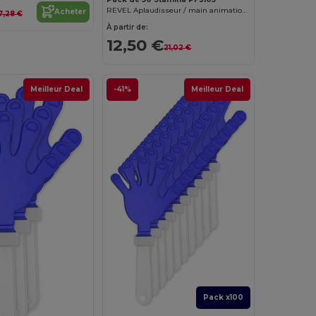
REVEL Aplaudisseur / main animation bicolore en forme de main
Acheter
7,28 €
À partir de:
12,50 €
21,02 €
Meilleur Deal
-41%
Meilleur Deal
Pack x100