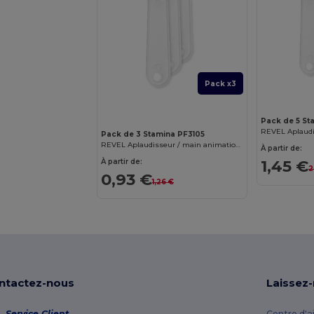
Pack x3
Pack de 5 St
Pack de 3 Stamina PF3105
REVEL Aplaudisseur / main animation bicolore en forme de main
À partir de:
1,45 €
À partir de:
2
0,93 €
1,26 €
ntactez-nous
Laissez
Service Client
Centre d'a