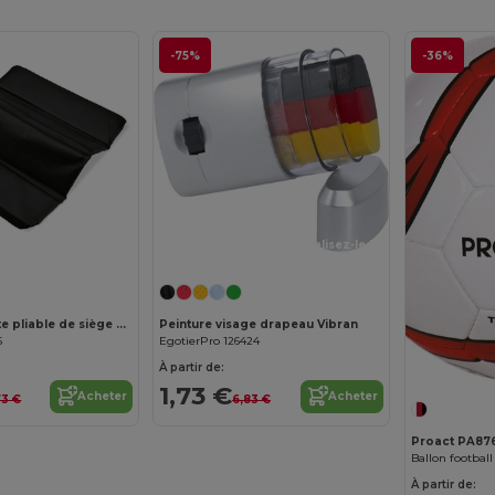
-75%
-36%
Personnalisez-le !
MOMENTS Natte pliable de siège 210D
Peinture visage drapeau Vibran
5
EgotierPro 126424
À partir de:
1,73 €
Acheter
Acheter
73 €
6,83 €
Proact PA87
Ballon football 
À partir de: