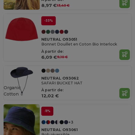
Cotton
8,97 €
13,40 €
-33%
NEUTRAL O93051
Bonnet Douillet en Coton Bio Interlock
À partir de:
6,09 €
9,10 €
NEUTRAL O93062
SAFARI BUCKET HAT
Organic
À partir de:
Cotton
12,02 €
-11%
+3
NEUTRAL O93061
Bob réversible