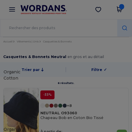
×
Appli Wordans
Obtenir l'appli
Meilleurs prix sur l’app !
Accueil
Vêtements | Unis
Casquettes & Bonnets
Casquettes & Bonnets Neutral
en gros et au détail
Trier par
Filtre
✓
Organic
Cotton
6 résultats.
-33%
+8
NEUTRAL O93060
Chapeau Bob en Coton Bio Tissé
Organic
À partir de: