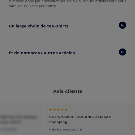
s’impose donc pour sélectionner un ou plusieurs articles pour vous
faire plaisir, voire pour offrir.
Un large choix de tee-shirts
Et de nombreux autres articles
Avis clients
★ ★ ★ ★ ★
-END Sac De Voyage
SOL'S 76900 - ORGANIC ZEN Sac
ester 600 D
Shopping
ecommande
très bonne qualité