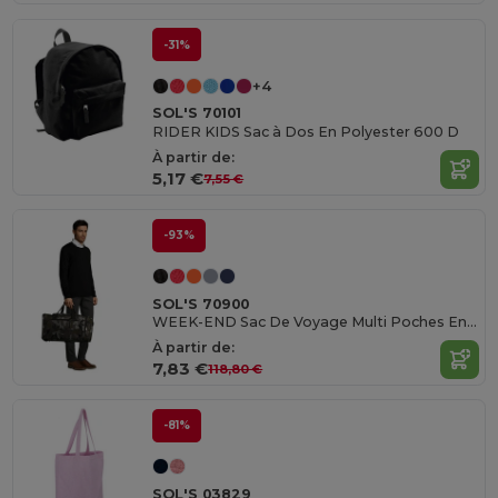
-31%
+4
SOL'S 70101
RIDER KIDS Sac à Dos En Polyester 600 D
À partir de:
5,17 €
7,55 €
-93%
SOL'S 70900
WEEK-END Sac De Voyage Multi Poches En Polyester 600 D
À partir de:
7,83 €
118,80 €
-81%
SOL'S 03829