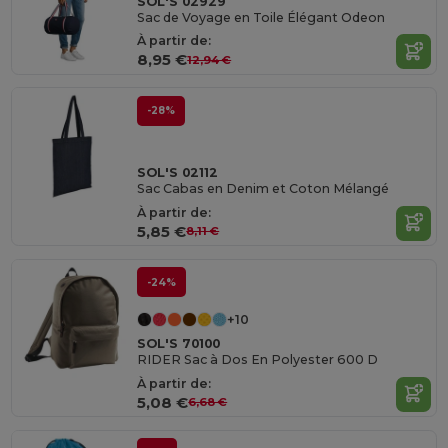
SOL'S 02929
Sac de Voyage en Toile Élégant Odeon
À partir de:
8,95 €
12,94 €
-28%
SOL'S 02112
Sac Cabas en Denim et Coton Mélangé
À partir de:
5,85 €
8,11 €
-24%
+10
SOL'S 70100
RIDER Sac à Dos En Polyester 600 D
À partir de:
5,08 €
6,68 €