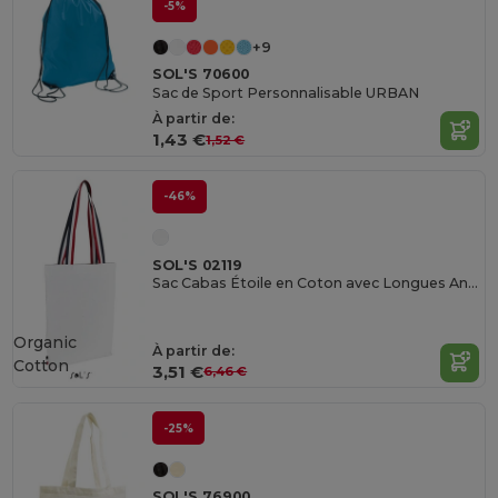
-5%
+9
SOL'S 70600
Sac de Sport Personnalisable URBAN
À partir de:
1,43 €
1,52 €
-46%
SOL'S 02119
Sac Cabas Étoile en Coton avec Longues Anses Rayées
Organic
À partir de:
Cotton
3,51 €
6,46 €
-25%
SOL'S 76900