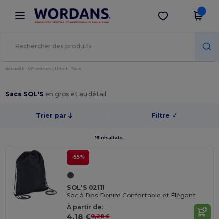
×
Appli Wordans
Obtenir l'appli
Meilleurs prix sur l’app !
Accueil
Vêtements | Unis
Sacs
Sacs SOL'S
en gros et au détail
Trier par
Filtre
✓
15 résultats.
-55%
SOL'S 02111
Sac à Dos Denim Confortable et Élégant
À partir de:
4,18 €
9,28 €