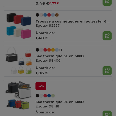
0,48 €
0,77 €
Trousse à cosmétiques en polyester 600D haute densité
Egotier 92537
À partir de:
1,40 €
+1
Sac thermique 3L en 600D
Egotier 98406
À partir de:
1,86 €
-4%
Sac thermique 9L en 600D
Egotier 98418
À partir de: