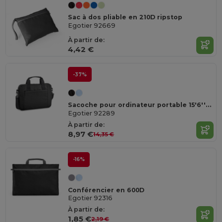
Sac à dos pliable en 210D ripstop
Egotier 92669
À partir de:
4,42 €
-37%
Sacoche pour ordinateur portable 15'6'' en 600D
Egotier 92289
À partir de:
8,97 €
14,35 €
-16%
Conférencier en 600D
Egotier 92316
À partir de:
1,85 €
2,19 €