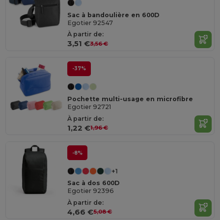
Sac à bandoulière en 600D
Egotier 92547
À partir de:
3,51 €
3,56 €
-37%
Pochette multi-usage en microfibre
Egotier 92721
À partir de:
1,22 €
1,96 €
-8%
+1
Sac à dos 600D
Egotier 92396
À partir de:
4,66 €
5,08 €