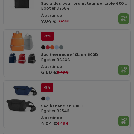
Sac à dos pour ordinateur portable 600D avec doublure 210D, 17'3'
Egotier 92384
À partir de:
7,04 €
13,49 €
-31%
Sac thermique 10L en 600D
Egotier 98408
À partir de:
6,60 €
9,49 €
-9%
Sac banane en 600D
Egotier 92546
À partir de:
4,04 €
4,46 €