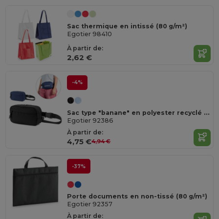
Sac thermique en intissé (80 g/m²)
Egotier 98410
À partir de:
2,62 €
-4%
Sac type "banane" en polyester recyclé 600D et doublure en polyester recyclé 210D
Egotier 92386
À partir de:
4,75 €
4,94 €
-37%
Porte documents en non-tissé (80 g/m²)
Egotier 92357
À partir de: