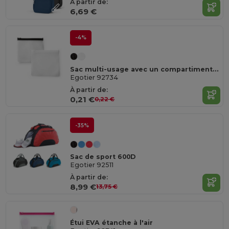
À partir de:
6,69 €
-4%
Sac multi-usage avec un compartiment EVA
Egotier 92734
À partir de:
0,21 €
0,22 €
-35%
Sac de sport 600D
Egotier 92511
À partir de:
8,99 €
13,75 €
Étui EVA étanche à l'air