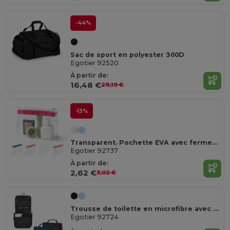
-44%
Sac de sport en polyester 300D
Egotier 92520
À partir de:
16,48 €
29,19 €
-13%
Transparent. Pochette EVA avec fermeture éclair
Egotier 92737
À partir de:
2,62 €
3,02 €
Trousse de toilette en microfibre avec plusieurs poches
Egotier 92724