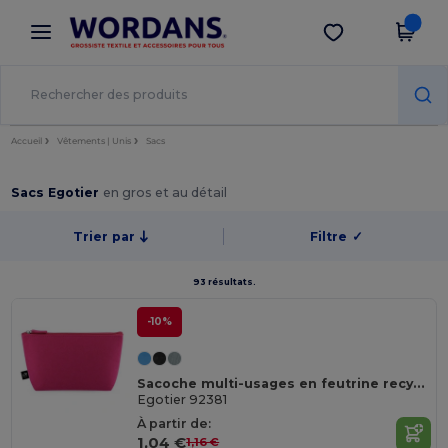
×
Appli Wordans
Obtenir l'appli
Meilleurs prix sur l’app !
Accueil
Vêtements | Unis
Sacs
Sacs Egotier
en gros et au détail
Trier par
Filtre
✓
93 résultats.
-10%
Sacoche multi-usages en feutrine recyclée (100% rPET)
Egotier 92381
À partir de:
1,04 €
1,16 €