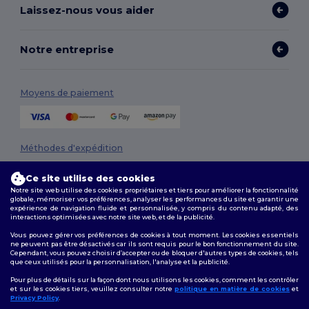
Laissez-nous vous aider
Notre entreprise
Moyens de paiement
Méthodes d'expédition
Ce site utilise des cookies
Notre site web utilise des cookies propriétaires et tiers pour améliorer la fonctionnalité
globale, mémoriser vos préférences, analyser les performances du site et garantir une
expérience de navigation fluide et personnalisée, y compris du contenu adapté, des
interactions optimisées avec notre site web, et de la publicité.
Vous pouvez gérer vos préférences de cookies à tout moment. Les cookies essentiels
ne peuvent pas être désactivés car ils sont requis pour le bon fonctionnement du site.
Suivez-nous
Cependant, vous pouvez choisir d’accepter ou de bloquer d'autres types de cookies, tels
que ceux utilisés pour la personnalisation, l'analyse et la publicité.
Pour plus de détails sur la façon dont nous utilisons les cookies, comment les contrôler
et sur les cookies tiers, veuillez consulter notre
politique en matière de cookies
et
Privacy Policy
.
2026. Tous droits réservés
👋
Bonjour