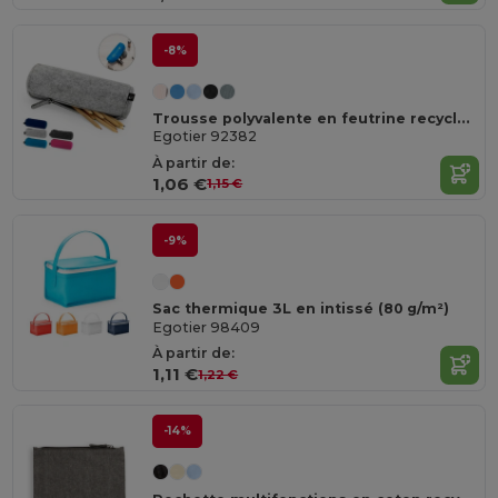
-8%
Trousse polyvalente en feutrine recyclée (100% rPET)
Egotier 92382
À partir de:
1,06 €
1,15 €
-9%
Sac thermique 3L en intissé (80 g/m²)
Egotier 98409
À partir de:
1,11 €
1,22 €
-14%