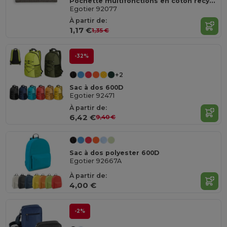
Pochette multifonctions en coton recyclé (70%) et polyester (30% rPET) (140 g/m²) (140 g/m²)
Egotier 92077
À partir de:
1,17 €
1,35 €
-32%
+2
Sac à dos 600D
Egotier 92471
À partir de:
6,42 €
9,40 €
Sac à dos polyester 600D
Egotier 92667A
À partir de:
4,00 €
-2%