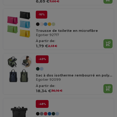
6,69 €
7,00 €
-16%
Trousse de toilette en microfibre
Egotier 92717
À partir de:
1,79 €
2,13 €
-49%
Sac à dos isotherme rembourré en polyester recyclé 600D ripstop 16 L
Egotier 92099
À partir de:
18,34 €
36,16 €
-48%