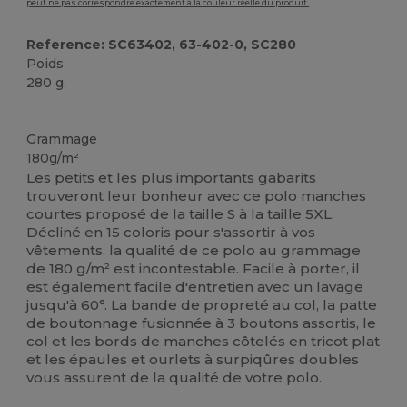
peut ne pas correspondre exactement à la couleur réelle du produit.
Reference: SC63402, 63-402-0, SC280
Poids
280 g.
Personnalisé
Grammage
180g/m²
Les petits et les plus importants gabarits
trouveront leur bonheur avec ce polo manches
courtes proposé de la taille S à la taille 5XL.
Décliné en 15 coloris pour s'assortir à vos
vêtements, la qualité de ce polo au grammage
de 180 g/m² est incontestable. Facile à porter, il
est également facile d'entretien avec un lavage
jusqu'à 60°. La bande de propreté au col, la patte
de boutonnage fusionnée à 3 boutons assortis, le
col et les bords de manches côtelés en tricot plat
et les épaules et ourlets à surpiqûres doubles
vous assurent de la qualité de votre polo.