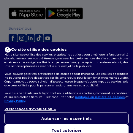
Suivez-nous
Ce site utilise des cookies
2026. Tous droits réservés
Notre site web utilise des cookies propriétaires et tiers pour améliorer la fonctionnalité
Conditions Générales
|
Politique de personnalisation
|
Politique de
globale, mémoriser vos préférences, analyser les performances du site et garantir une
Confidentialité
|
Politique de Cookies
|
Plan du Site
expérience de navigation fluide et personnalisée, y compris du contenu adapté, des
interactions optimisées avec notre site web, et de la publicité.
Vous pouvez gérer vos préférences de cookies à tout moment. Les cookies essentiels
ne peuvent pas être désactivés car ils sont requis pour le bon fonctionnement du site.
Cependant, vous pouvez choisir d’accepter ou de bloquer d'autres types de cookies, tels
que ceux utilisés pour la personnalisation, l'analyse et la publicité.
Pour plus de détails sur la façon dont nous utilisons les cookies, comment les contrôler
et sur les cookies tiers, veuillez consulter notre
politique en matière de cookies
et
Privacy Policy
.
👋
Bonjour
Préférences d'évaluation
Si vous avez des questions ou
des préoccupations, vous
Autoriser les essentiels
pouvez nous contacter à tout
moment. Notre chatbot est là
Tout autoriser
pour vous aider.