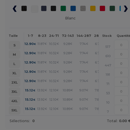
Blanc
1-7
8-23
24-71
72-143
144-287
288 +
Plus
Taille
Stock
Quantit
+
12.90
11.87
10.32
9.28
7.74
6.71
€
€
€
€
€
€
S
517
+
12.90
11.87
10.32
9.28
7.74
6.71
€
€
€
€
€
€
M
610
+
12.90
11.87
10.32
9.28
7.74
6.71
€
€
€
€
€
€
L
447
+
12.90
11.87
10.32
9.28
7.74
6.71
€
€
€
€
€
€
XL
191
+
12.90
11.87
10.32
9.28
7.74
6.71
€
€
€
€
€
€
2XL
71
+
15.12
13.92
12.10
10.89
9.07
7.87
€
€
€
€
€
€
3XL
53
+
15.12
13.92
12.10
10.89
9.07
7.87
€
€
€
€
€
€
4XL
10
+
15.12
13.92
12.10
10.89
9.07
7.87
€
€
€
€
€
€
5XL
7
Sélections:
0
Total:
0.00 