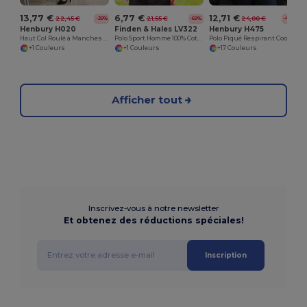
13,77 €
6,77 €
12,71 €
22,45 €
21,55 €
24,00 €
-39%
-69%
-47%
Henbury H020
Finden & Hales LV322
Henbury H475
Haut Col Roulé à Manches Longues Confort
Polo Sport Homme 100% Coton
Polo Piqué Respirant Coolplus® Confort
+1 Couleurs
+1 Couleurs
+17 Couleurs
Afficher tout
Inscrivez-vous à notre newsletter
Et obtenez des réductions spéciales!
Inscription