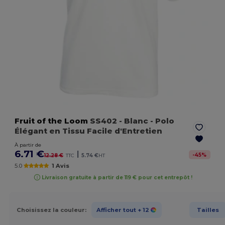
Fruit of the Loom
SS402
- Blanc
- Polo
Élégant en Tissu Facile d'Entretien
À partir de
6.71 €
|
-
45
%
12.28 €
TTC
5.74 €
HT
5.0
1 Avis
Livraison gratuite à partir de 119 € pour cet entrepôt !
Choisissez la couleur:
Afficher tout
+ 12
Tailles