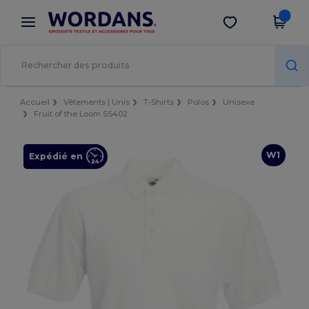
×
Appli Wordans
Obtenir l'appli
Meilleurs prix sur l’app !
Accueil
Vêtements | Unis
T-Shirts
Polos
Unisexe
Fruit of the Loom SS402
W1
Expédié en