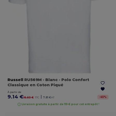
Russell
RU569M
- Blanc
- Polo Confort
Classique en Coton Piqué
À partir de
9.14 €
|
-
45
%
16.60 €
TTC
7.81 €
HT
Livraison gratuite à partir de 119 € pour cet entrepôt !