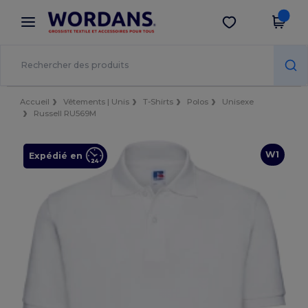
×
Appli Wordans
Obtenir l'appli
Meilleurs prix sur l’app !
Accueil
Vêtements | Unis
T-Shirts
Polos
Unisexe
Russell RU569M
W1
Expédié en