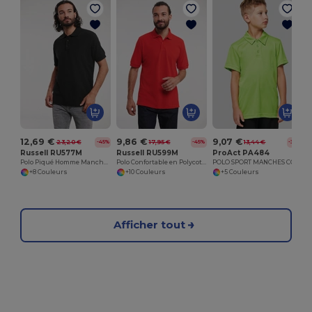
P
12,69 €
9,86 €
9,07 €
23,20 €
17,95 €
13,44 €
-45%
-45%
-32%
Russell RU577M
Russell RU599M
ProAct PA484
Polo Piqué Homme Manches Courtes
Polo Confortable en Polycoton Durable
POLO SPORT MANCHES COURTES ENFANT
+8 Couleurs
+10 Couleurs
+5 Couleurs
Afficher tout