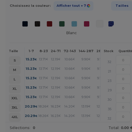
Choisissez la couleur:
Afficher tout
+ 7
Tailles
Blanc
1-7
8-23
24-71
72-143
144-287
288 +
Plus
Taille
Stock
Quantit
+
15.23
13.71
12.19
10.66
9.90
9.14
€
€
€
€
€
€
S
32
+
15.23
13.71
12.19
10.66
9.90
9.14
€
€
€
€
€
€
M
21
+
15.23
13.71
12.19
10.66
9.90
9.14
€
€
€
€
€
€
L
23
+
15.23
13.71
12.19
10.66
9.90
9.14
€
€
€
€
€
€
XL
29
+
15.23
13.71
12.19
10.66
9.90
9.14
€
€
€
€
€
€
XXL
30
+
20.29
18.26
16.23
14.20
13.19
12.17
€
€
€
€
€
€
3XL
35
+
20.29
18.26
16.23
14.20
13.19
12.17
€
€
€
€
€
€
4XL
32
Sélections:
0
Total:
0.00 