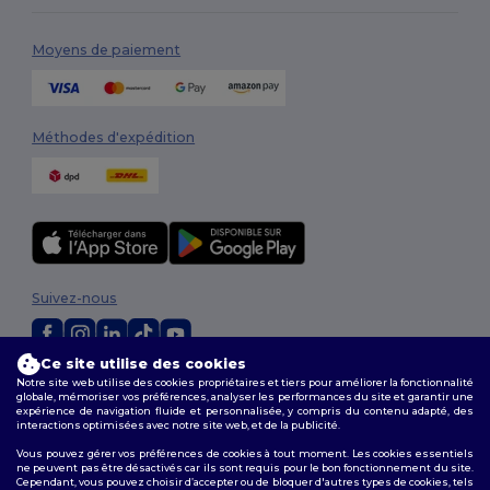
Moyens de paiement
Méthodes d'expédition
Suivez-nous
Ce site utilise des cookies
2026. Tous droits réservés
Notre site web utilise des cookies propriétaires et tiers pour améliorer la fonctionnalité
globale, mémoriser vos préférences, analyser les performances du site et garantir une
Conditions Générales
|
Politique de personnalisation
|
Politique de
expérience de navigation fluide et personnalisée, y compris du contenu adapté, des
Confidentialité
|
Politique de Cookies
|
Plan du Site
interactions optimisées avec notre site web, et de la publicité.
Vous pouvez gérer vos préférences de cookies à tout moment. Les cookies essentiels
ne peuvent pas être désactivés car ils sont requis pour le bon fonctionnement du site.
Cependant, vous pouvez choisir d’accepter ou de bloquer d'autres types de cookies, tels