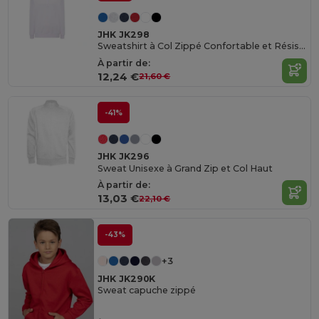
JHK JK298
Sweatshirt à Col Zippé Confortable et Résistant
À partir de:
12,24 €
21,60 €
-41%
JHK JK296
Sweat Unisexe à Grand Zip et Col Haut
À partir de:
13,03 €
22,10 €
-43%
+3
JHK JK290K
Sweat capuche zippé