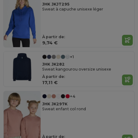
JHK JKJT295
Sweat à capuche unisexe léger
À partir de:
9,74 €
+1
JHK JK282
Sweat kangourou oversize unisexe
À partir de:
17,11 €
+4
JHK JK297K
Sweat enfant col rond
À partir de: