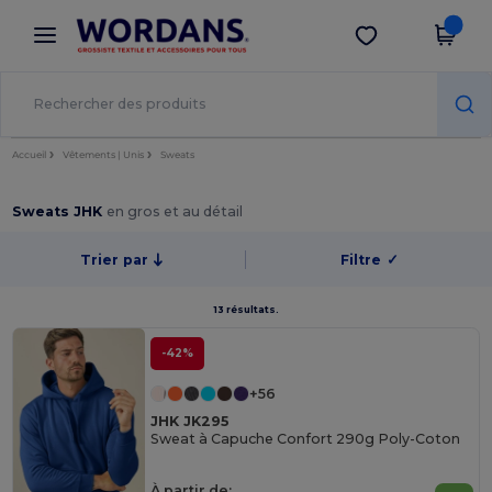
×
Appli Wordans
Obtenir l'appli
Meilleurs prix sur l’app !
Accueil
Vêtements | Unis
Sweats
Sweats JHK
en gros et au détail
Trier par
Filtre
✓
13 résultats.
-42%
+56
JHK JK295
Sweat à Capuche Confort 290g Poly-Coton
À partir de: