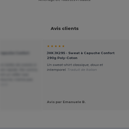
Avis clients
★ ★ ★ ★ ★
 Capuche Confort
JHK JK295 - Sweat à Capuche Confort
290g Poly-Coton
s tailles de sweats à
Un sweat-shirt classique, doux et
son rapide. Par contre,
intemporel.
Traduit de Italian
nt un reflet rose.
etourné, n'aime pas
Dutch
Avis par Emanuele B.