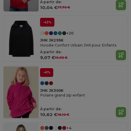
À partir de:
10,04 €
17,70 €
-43%
+20
JHK JK295K
Hoodie Confort Urbain JHK pour Enfants
À partir de:
9,07 €
15,90 €
-41%
JHK JK300K
Polaire grand zip enfant
À partir de:
10,62 €
18,10 €
+4