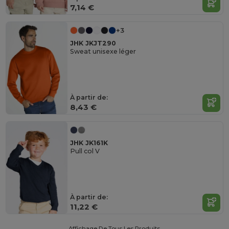
7,14 €
+3
JHK JKJT290
Sweat unisexe léger
À partir de:
8,43 €
JHK JK161K
Pull col V
À partir de:
11,22 €
Affichage De Tous Les Produits.