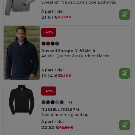
Sweat-shirt à capuche zippé authentic
À partir de:
21,61 €
40,59 €
-43%
Russell Europe R-874M-0
Adult’s Quarter Zip Outdoor Fleece
À partir de:
19,14 €
33,46 €
-47%
+1
RUSSELL RU267M
Sweat homme grand zip
À partir de:
22,52 €
42,80 €