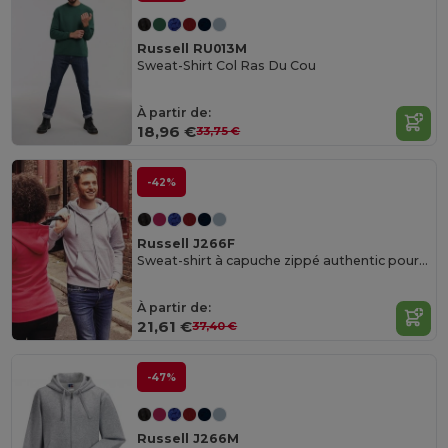
Russell RU013M
Sweat-Shirt Col Ras Du Cou
À partir de:
18,96 €
33,75 €
-42%
Russell J266F
Sweat-shirt à capuche zippé authentic pour femme
À partir de:
21,61 €
37,40 €
-47%
Russell J266M