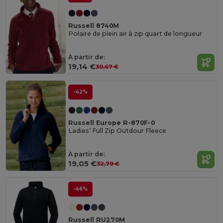
Russell 8740M
Polaire de plein air à zip quart de longueur
À partir de:
19,14 €
30,67 €
-42%
Russell Europe R-870F-0
Ladies’ Full Zip Outdour Fleece
À partir de:
19,05 €
32,79 €
-46%
Russell RU270M