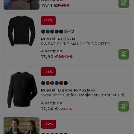
17,41 €
31,55 €
-47%
+12
Russell RU262M
SWEAT-SHIRT MANCHES DROITES
À partir de:
13,90 €
26,40 €
-46%
+1
Russell Europe R-762M-0
Sweatshirt Confort Raglan en Coton et Polyester
À partir de:
12,24 €
22,52 €
-40%