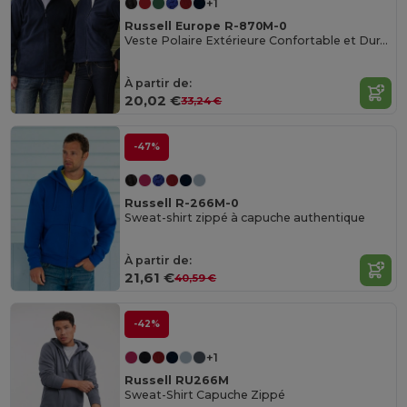
+1
Russell Europe R-870M-0
Veste Polaire Extérieure Confortable et Durable
À partir de:
20,02 €
33,24 €
-47%
Russell R-266M-0
Sweat-shirt zippé à capuche authentique
À partir de:
21,61 €
40,59 €
-42%
+1
Russell RU266M
Sweat-Shirt Capuche Zippé