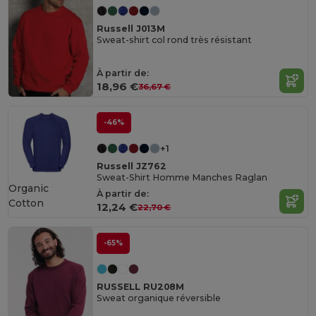
Russell J013M
Sweat-shirt col rond très résistant
À partir de:
18,96 €
36,67 €
-46%
+1
Russell JZ762
Sweat-Shirt Homme Manches Raglan
Organic
À partir de:
Cotton
12,24 €
22,70 €
-65%
RUSSELL RU208M
Sweat organique réversible