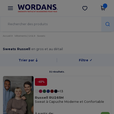
×
Appli Wordans
Obtenir l'appli
Meilleurs prix sur l’app !
Accueil
Vêtements | Unis
Sweats
Sweats Russell
en gros et au détail
Trier par
Filtre
✓
32 résultats.
-45%
+13
Russell RU265M
Sweat à Capuche Moderne et Confortable
À partir de: