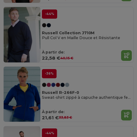
-44%
Russell Collection J710M
Pull Col V en Maille Douce et Résistante
À partir de:
22,58 €
40,15 €
-36%
Russell R-266F-0
Sweat-shirt zippé à capuche authentique femme
À partir de:
21,61 €
33,83 €
-44%