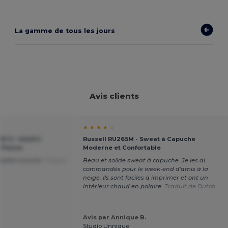
La gamme de tous les jours
Avis clients
★ ★ ★ ★ ☆
M-0 - Adult’s
Russell RU265M - Sweat à Capuche
 Fleece
Moderne et Confortable
réable à porter
Traduit
Beau et solide sweat à capuche. Je les ai
commandés pour le week-end d'amis à la
neige. Ils sont faciles à imprimer et ont un
intérieur chaud en polaire.
Traduit de Dutch
Avis par Annique B.
Studio Unnique