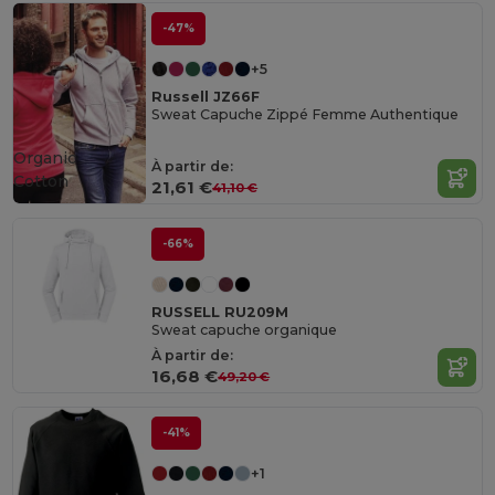
-47%
+5
Russell JZ66F
Sweat Capuche Zippé Femme Authentique
Organic
À partir de:
Cotton
21,61 €
41,10 €
-66%
RUSSELL RU209M
Sweat capuche organique
À partir de:
16,68 €
49,20 €
-41%
+1