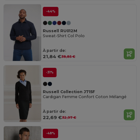
-44%
Russell RU012M
Sweat-Shirt Col Polo
À partir de:
21,84 €
38,85 €
-31%
Russell Collection J715F
Cardigan Femme Confort Coton Mélangé
À partir de:
22,69 €
32,97 €
-48%