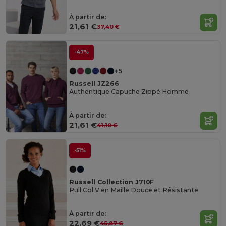
À partir de:
21,61 €
37,40 €
-47%
+5
Russell JZ266
Authentique Capuche Zippé Homme
À partir de:
21,61 €
41,10 €
-51%
Russell Collection J710F
Pull Col V en Maille Douce et Résistante
À partir de:
22,69 €
45,87 €