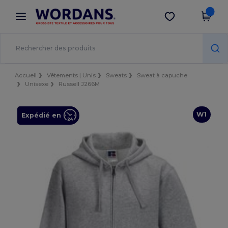
×
Appli Wordans
Obtenir l'appli
Meilleurs prix sur l’app !
Accueil
Vêtements | Unis
Sweats
Sweat à capuche
Unisexe
Russell J266M
W1
Expédié en