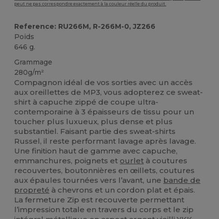
peut ne pas correspondre exactement à la couleur réelle du produit.
Reference: RU266M, R-266M-0, JZ266
Poids
646 g.
Grammage
280g/m²
Compagnon idéal de vos sorties avec un accès
aux oreillettes de MP3, vous adopterez ce sweat-
shirt à capuche zippé de coupe ultra-
contemporaine à 3 épaisseurs de tissu pour un
toucher plus luxueux, plus dense et plus
substantiel. Faisant partie des sweat-shirts
Russel, il reste performant lavage après lavage.
Une finition haut de gamme avec capuche,
emmanchures, poignets et
ourlet
à coutures
recouvertes, boutonnières en œillets, coutures
aux épaules tournées vers l’avant, une
bande de
propreté
à chevrons et un cordon plat et épais.
La fermeture Zip est recouverte permettant
l’impression totale en travers du corps et le zip