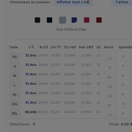
Choisissez la couleur:
Afficher tout
+ 5
Tailles
Gris Oxford Clair
1-7
8-23
24-71
72-143
144-287
288 +
Plus
Taille
Stock
Quantit
+
31.94
28.19
26.31
23.48
22.55
21.61
€
€
€
€
€
€
XS
22
+
31.94
28.19
26.31
23.48
22.55
21.61
€
€
€
€
€
€
S
13
+
31.94
28.19
26.31
23.48
22.55
21.61
€
€
€
€
€
€
M
64
+
31.94
28.19
26.31
23.48
22.55
21.61
€
€
€
€
€
€
L
45
+
31.94
28.19
26.31
23.48
22.55
21.61
€
€
€
€
€
€
XL
26
+
31.94
28.19
26.31
23.48
22.55
21.61
€
€
€
€
€
€
2XL
32
+
36.68
32.36
30.21
26.96
25.89
24.81
€
€
€
€
€
€
3XL
22
Sélections:
0
Total:
0.00 