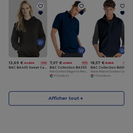
13,69 €
7,07 €
18,57 €
24,30 €
21,55 €
31,35 €
-44%
-67%
-41%
B&C BA405 Sweat Capuche Homme & Femme
B&C Collection BA305
B&C Collection BA503
Polo Confort Élégant à Manches Courtes
Veste Polaire Outdoor Confort
+1 Couleurs
+4 Couleurs
Afficher tout