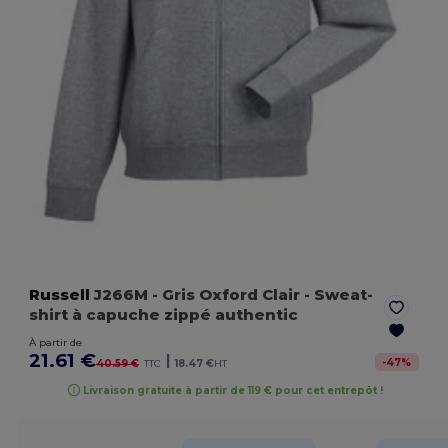
Russell
J266M
- Gris Oxford Clair
- Sweat-
shirt à capuche zippé authentic
À partir de
21.61 €
|
-
47
%
40.59 €
TTC
18.47 €
HT
Livraison gratuite à partir de 119 € pour cet entrepôt !