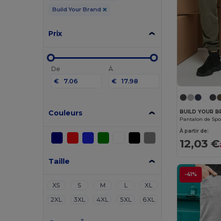
Build Your Brand
Prix
De
À
€
€
Couleurs
BUILD YOUR 
Pantalon de Spo
À partir de:
12,03 €
Taille
-41%
XS
S
M
L
XL
2XL
3XL
4XL
5XL
6XL