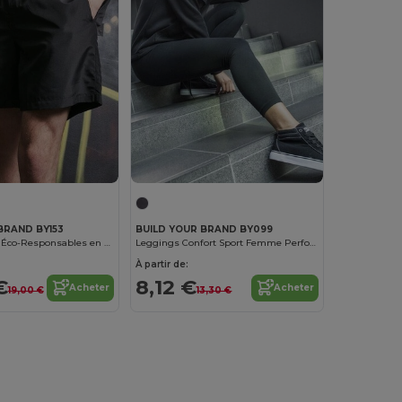
BRAND BY153
BUILD YOUR BRAND BY099
Shorts de Bain Éco-Responsables en Fibres Recyclées
Leggings Confort Sport Femme Performance
À partir de:
€
8,12 €
Acheter
Acheter
19,00 €
13,30 €