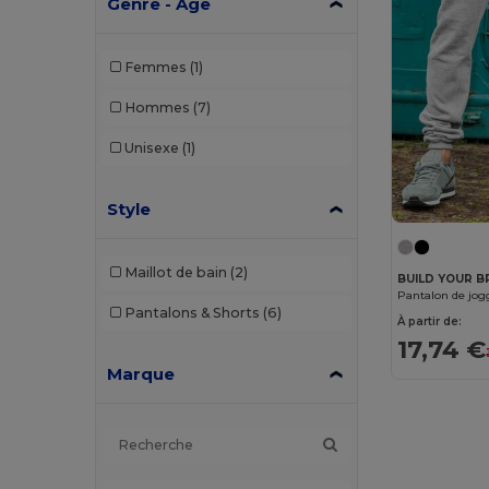
Genre - Âge
Femmes
(1)
Hommes
(7)
Unisexe
(1)
Style
Maillot de bain
(2)
BUILD YOUR B
Pantalon de jo
Pantalons & Shorts
(6)
À partir de:
17,74 €
Marque