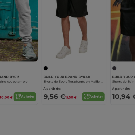
RAND BY013
BUILD YOUR BRAND BY048
BUILD YOUR 
gging coupe ample
Shorts de Sport Respirants en Maille pour Hommes
À partir de:
À partir de:
9,56 €
10,94 
Acheter
Acheter
30,00 €
15,50 €