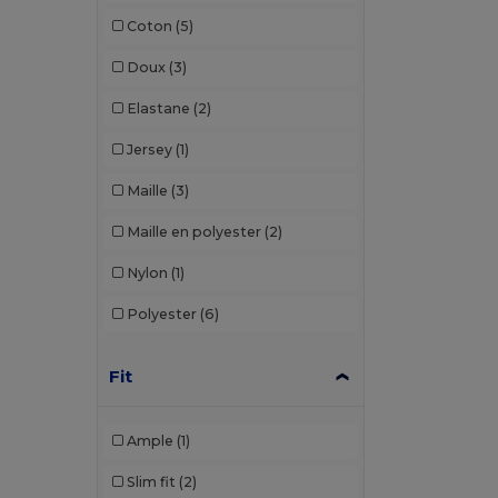
Finden & Hales
(6)
Coton
(5)
Front row
(10)
Doux
(3)
Fruit of the Loom
(7)
Elastane
(2)
GiftRetail
(7)
Jersey
(1)
Herock
(1)
Maille
(3)
JHK
(11)
Maille en polyester
(2)
Just Cool
(17)
Nylon
(1)
K-up
(1)
Polyester
(6)
Kariban
(10)
Fit
Kariban Premium
(3)
Kimood
(3)
Ample
(1)
Korntex
(2)
Slim fit
(2)
Larkwood
(2)