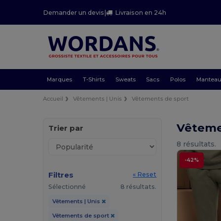
Demander un devis
|
Livraison en 24h
Marques
T-Shirts
Sweats
Sacs
Polos
Mantea
Accueil
Vêtements | Unis
Vêtements de sport
Vêteme
Trier par
8 résultats.
-42%
Filtres
« Reset
Sélectionné
8 résultats.
Vêtements | Unis
Vêtements de sport