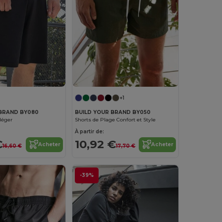
+1
 BRAND BY080
BUILD YOUR BRAND BY050
léger
Shorts de Plage Confort et Style
À partir de:
€
10,92 €
Acheter
Acheter
16,60 €
17,70 €
-39%