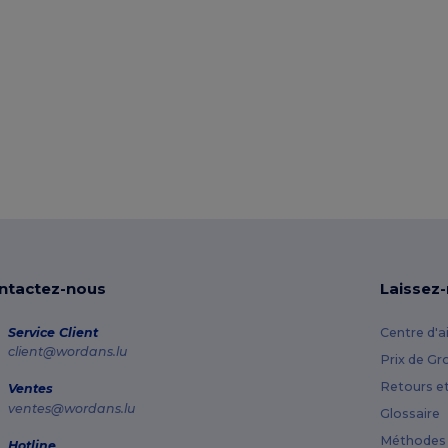
ntactez-nous
Laissez
Service Client
Centre d'a
client@wordans.lu
Prix de Gr
Retours e
Ventes
ventes@wordans.lu
Glossaire
Méthodes 
Hotline