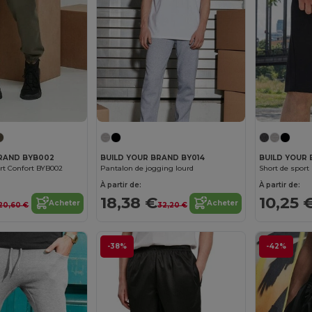
BRAND BYB002
BUILD YOUR BRAND BY014
BUILD YOUR
rt Confort BYB002
Pantalon de jogging lourd
Short de sport 
À partir de:
À partir de:
18,38 €
10,25 
Acheter
Acheter
20,60 €
32,20 €
-38%
-42%