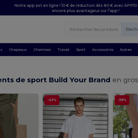
Notre app est en ligne ! 10 € de réduction dès 80 € avec APP10 
encore plus avantageux sur l’app !
Rech
ux
Chapeaux
Chemises
Travail
Sport
Accessoires
Autres
nts de sport Build Your Brand
en gros
-43%
-38%