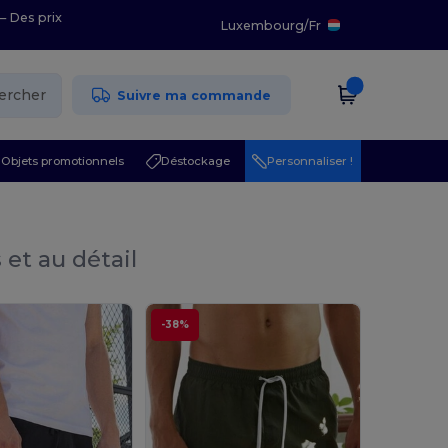
– Des prix
Luxembourg
/
Fr
ercher
Suivre ma commande
Objets promotionnels
Déstockage
Personnaliser !
 et au détail
-38%