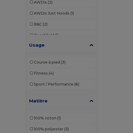
AWDis
(2)
AWDis Just Hoods
(1)
B&C
(2)
Beechfield
(1)
Usage
Brook Taverner
(7)
Build Your Brand
(8)
Course à pied
(3)
Dickies
(1)
Fitness
(4)
Ecologie
(1)
Sport / Performance
(8)
Egotier
(4)
Matière
Elevate
(1)
Elevate Life
(2)
100% coton
(1)
Estex
(2)
100% polyester
(3)