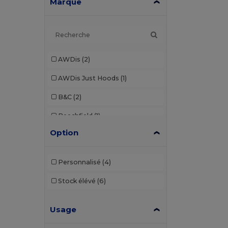
Marque
AWDis
(2)
AWDis Just Hoods
(1)
B&C
(2)
Beechfield
(1)
Option
Brook Taverner
(7)
Build Your Brand
(8)
Personnalisé
(4)
Dickies
(1)
Stock élévé
(6)
Ecologie
(1)
Usage
Egotier
(4)