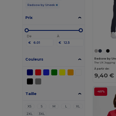
Radsow by Uneek
Prix
De
À
€
€
Radsow by Un
Couleurs
The UX Jogging
À partir de:
9,40 €
-40%
Taille
XS
S
M
L
XL
2XL
3XL