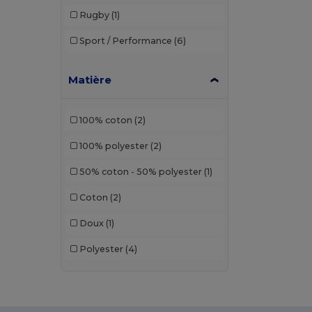
Elevate
(1)
Rugby
(1)
Elevate Life
(2)
Sport / Performance
(6)
Estex
(2)
Matière
Finden & Hales
(6)
Front row
(10)
100% coton
(2)
Fruit of the Loom
(7)
100% polyester
(2)
GiftRetail
(7)
50% coton - 50% polyester
(1)
Herock
(1)
Coton
(2)
JHK
(11)
Doux
(1)
Just Cool
(17)
Polyester
(4)
K-up
(1)
Kariban
(10)
Kariban Premium
(3)