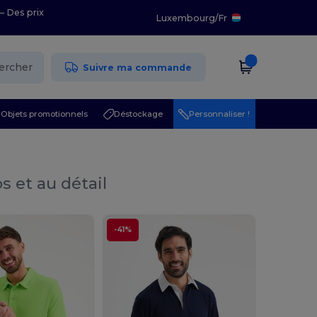
– Des prix
Luxembourg
/
Fr
ercher
Suivre ma commande
Objets promotionnels
Déstockage
Personnaliser !
s et au détail
-41%