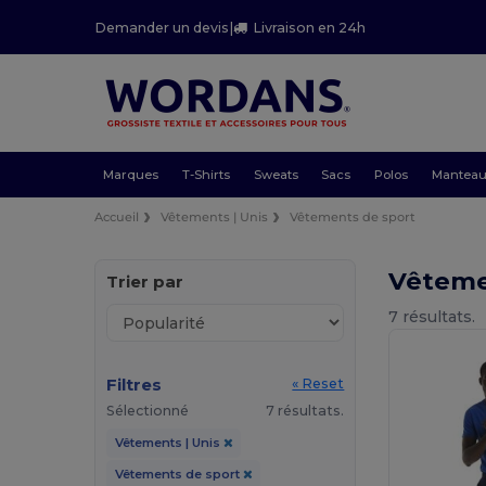
Demander un devis
|
Livraison en 24h
Marques
T-Shirts
Sweats
Sacs
Polos
Mantea
Accueil
Vêtements | Unis
Vêtements de sport
Vêteme
Trier par
7 résultats.
Filtres
« Reset
Sélectionné
7 résultats.
Vêtements | Unis
Vêtements de sport