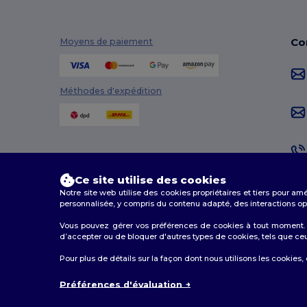
Kimood
(3)
Co
Moyens de paiement
Korntex
(2)
Larkwood
(2)
Méthodes d'expédition
Malfini
(4)
Malfini Premium
(1)
Mumbles
(1)
Mustaghata
(11)
Ce site utilise des cookies
Notre site web utilise des cookies propriétaires et tiers pour am
Proact
(97)
personnalisée, y compris du contenu adapté, des interactions opti
Vous pouvez gérer vos préférences de cookies à tout moment. L
Promodoro
(3)
d’accepter ou de bloquer d'autres types de cookies, tels que ceux u
Quadra
(3)
2026. Tous droits réservés
Pour plus de détails sur la façon dont nous utilisons les cookies,
Conditions Générales
|
Politique de personnalisation
|
Radsow by Uneek
(7)
Préférences d'évaluation
Result
(3)