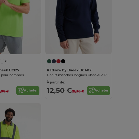
+1
neek UC125
Radsow by Uneek UC402
ol pour hommes
T-shirt manches longues Classique Rugby
À partir de:
12,50 €
Acheter
Acheter
,98 €
21,30 €