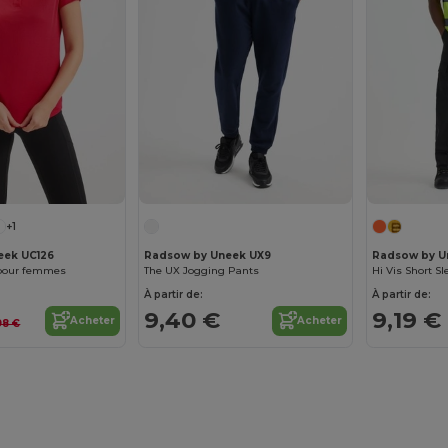
+1
eek UC126
Radsow by Uneek UX9
Radsow by U
 pour femmes
The UX Jogging Pants
Hi Vis Short Sl
À partir de:
À partir de:
9,40 €
9,19 €
Acheter
Acheter
98 €