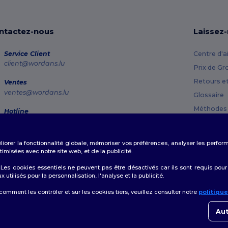
ntactez-nous
Laissez
Service Client
Centre d'a
client@wordans.lu
Prix de Gr
Retours e
Ventes
ventes@wordans.lu
Glossaire
Méthodes 
Hotline
800 81 633
Codes Pr
Lundi - Jeudi : 10h-13h & 14h-17h30 Vendredi : 10h-14h
éliorer la fonctionnalité globale, mémoriser vos préférences, analyser les perfo
Suivi de commande
misées avec notre site web, et de la publicité.
es cookies essentiels ne peuvent pas être désactivés car ils sont requis pour
tilisés pour la personnalisation, l'analyse et la publicité.
 comment les contrôler et sur les cookies tiers, veuillez consulter notre
politiqu
👋
B
Politique de Confidentialité
|
Politique de Cookies
|
Plan du Site
Si vo
Aut
conta