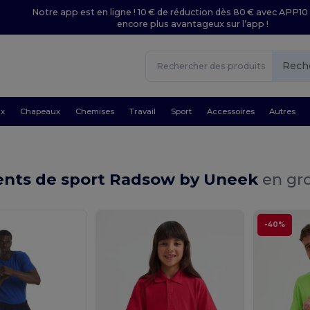
Notre app est en ligne ! 10 € de réduction dès 80 € avec APP10 
encore plus avantageux sur l’app !
Rech
ux
Chapeaux
Chemises
Travail
Sport
Accessoires
Autres
nts de sport Radsow by Uneek
en gro
-40%