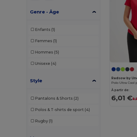
Genre - Âge
Enfants
(1)
Femmes
(1)
Hommes
(5)
Unisexe
(4)
Radsow by Un
Style
Polo Ultra Cool
À partir de:
6,01 €
Pantalons & Shorts
(2)
9,
Polos & T-shirts de sport
(4)
Rugby
(1)