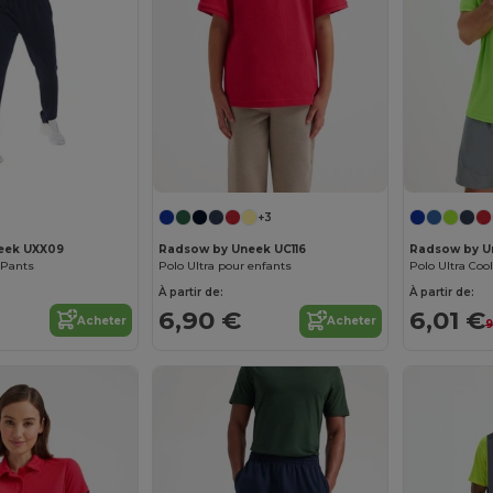
+3
eek UXX09
Radsow by Uneek UC116
Radsow by U
 Pants
Polo Ultra pour enfants
Polo Ultra Co
À partir de:
À partir de:
6,90 €
6,01 €
Acheter
Acheter
9