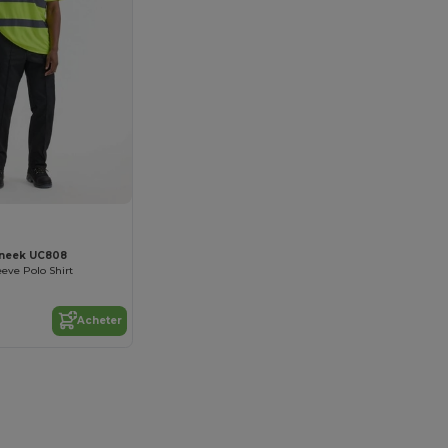
neek UC808
eeve Polo Shirt
Acheter