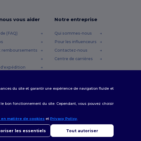
-nous vous aider
Notre entreprise
ide (FAQ)
Qui sommes-nous
os
Pour les influenceurs
t remboursements
Contactez-nous
Centre de carrières
d'expédition
omo
rmances du site et garantir une expérience de navigation fluide et
 le bon fonctionnement du site. Cependant, vous pouvez choisir
e en matière de cookies
et
Privacy Policy
.
onjour
us avez des questions ou des préoccupations, vous pouvez nous
oriser les essentiels
Tout autoriser
cter à tout moment. Notre chatbot est là pour vous aider.