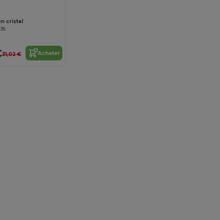
 cristal
135
€
Acheter
31,02 €