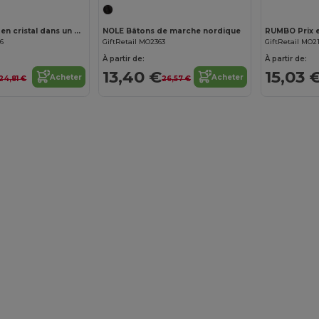
DIAWARD Prix en cristal dans un coffret
NOLE Bâtons de marche nordique
RUMBO Prix en
36
GiftRetail MO2363
GiftRetail MO2
À partir de:
À partir de:
13,40 €
15,03 
Acheter
Acheter
24,81 €
26,57 €