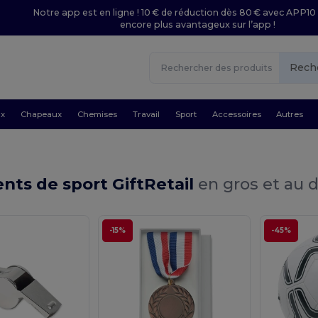
Notre app est en ligne ! 10 € de réduction dès 80 € avec APP10 
encore plus avantageux sur l’app !
Rech
ux
Chapeaux
Chemises
Travail
Sport
Accessoires
Autres
ts de sport GiftRetail
en gros et au d
-15%
-45%