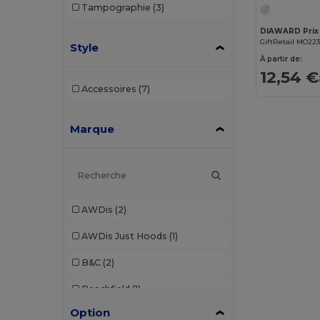
Tampographie
(3)
GiftRetail MO22
Style
À partir de:
12,54 €
Accessoires
(7)
Marque
AWDis
(2)
AWDis Just Hoods
(1)
B&C
(2)
Beechfield
(1)
Option
Brook Taverner
(7)