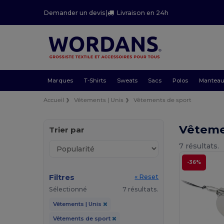
Demander un devis
|
Livraison en 24h
Marques
T-Shirts
Sweats
Sacs
Polos
Mantea
Accueil
Vêtements | Unis
Vêtements de sport
Vêtemen
Trier par
7 résultats.
-36%
Filtres
« Reset
Sélectionné
7 résultats.
Vêtements | Unis
Vêtements de sport