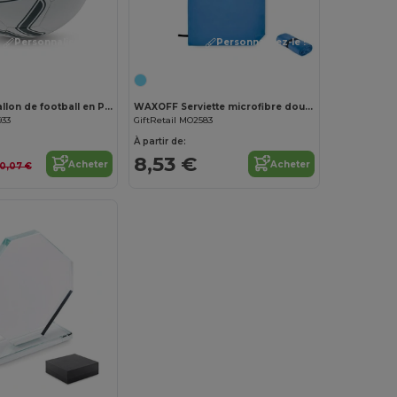
Personnalisez-le !
Personnalisez-le !
SOCCERINI Ballon de football en PVC 21.5cm
WAXOFF Serviette microfibre double face
933
GiftRetail MO2583
À partir de:
8,53 €
Acheter
Acheter
10,07 €