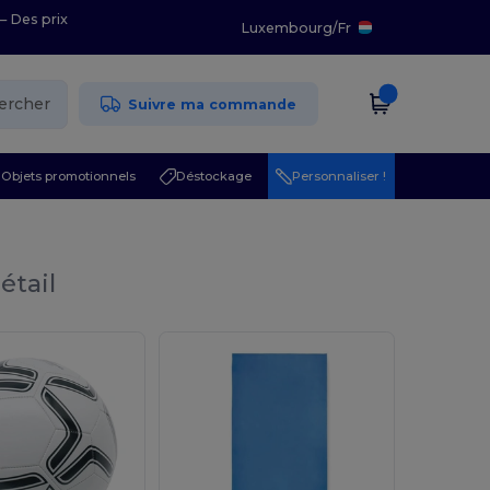
– Des prix
Luxembourg
/
Fr
ercher
Suivre ma commande
Objets promotionnels
Déstockage
Personnaliser !
étail