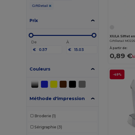
GiftRetail
Prix
XIULA Sifflet e
GiftRetail MO22
De
À
À partir de:
€
€
0,89 €
1
Couleurs
-49%
Méthode d'impression
Broderie
(1)
Sérigraphie
(3)