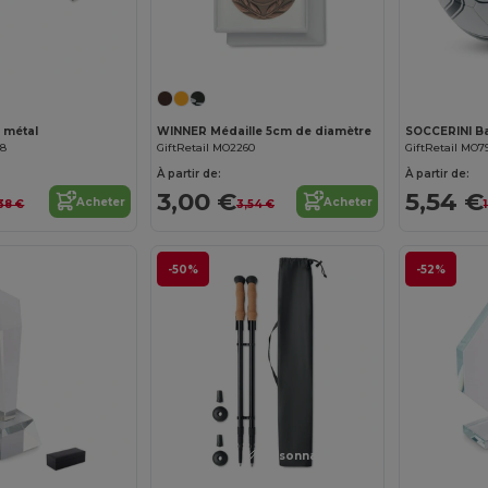
n métal
WINNER Médaille 5cm de diamètre
68
GiftRetail MO2260
GiftRetail MO7
À partir de:
À partir de:
3,00 €
5,54 €
Acheter
Acheter
,38 €
3,54 €
-50%
-52%
Personnalisez-le !