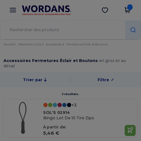
×
Appli Wordans
Obtenir l'appli
Meilleurs prix sur l’app !
Accueil
Vêtements | Unis
Accessoires
Fermetures Éclair et Boutons
Accessoires Fermetures Éclair et Boutons
en gros et au
détail
Trier par
Filtre
✓
3 résultats.
+3
SOL'S 02914
Bingo Lot De 10 Tire Zips
À partir de:
5,46 €